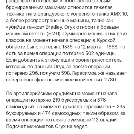
раздельно по классам: к собственно боевым
бронированным машинам относится тяжелая
техника типа французского колесного танка AMX-10,
а более распространенные машины, такие как
«убийца танков» Bradley, Oryx относит к боевым
машинам пехоты (БМП). Суммарно машин этих двух
классов на момент начала операции в Курской
области было потеряно 1336, на 12 марта — 1668, то
есть за время операции потеряно 302 единицы.
Если добавить к этому еще и бронетранспортеры,
которых, по данным Oryx, за время операции
потеряно 296, получим 598. Герасимов же называет
совершенно фантастическое количество: 2780.
По артиллерийским орудиям: на момент начала
операции потеряно 219 буксируемых и 376
самоходных, на момент доклада Герасимова — 233
буксируемых и 474 самоходных; таким образом, за
время операции потеряно суммарно 112 орудий.
Подсчет минометов Oryx не ведет.