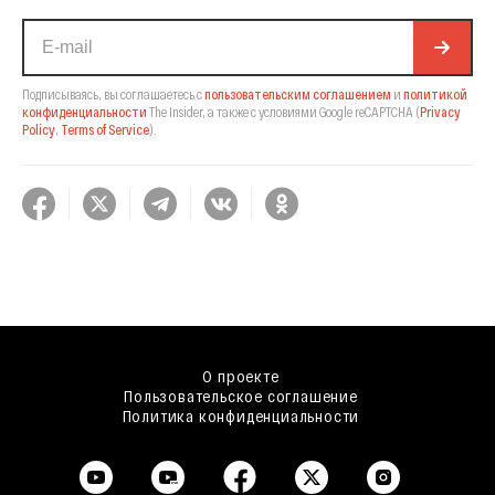
Подписываясь, вы соглашаетесь с
пользовательским соглашением
и
политикой
конфиденциальности
The Insider,
а также с условиями Google reCAPTCHA
(
Privacy
Policy
,
Terms of Service
).
О проекте
Пользовательское соглашение
Политика конфиденциальности