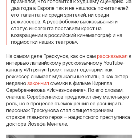
признался, что готовится к худшему сценарию. За
два года в Европе так и не нашлось почитателей
его таланта: ни среди зрителей, ни среди
режиссеров. А русофобские высказывания и
статус иноагента поставили крест на
возвращении в российский кинематограф и на
подмостки наших театров».
На самом деле Трескунов, как он сам
рассказывал
в
интервью латвийскому русскоязычному YouTube-
каналу «И грянул Грэм», пишет сценарии, как
режиссер снимает музыкальные клипы, а как актер
недавно
закончил
съемки в фильме Кирилла
Серебренникова «Исчезновение». По его словам,
сначала Серебренников предложил ему маленькую
роль, но в процессе съемок решил ее расширить:
персонаж Трескунова стал олицетворением
страхов главного героя — нацистского преступника
доктора Йозефа Менгеле.