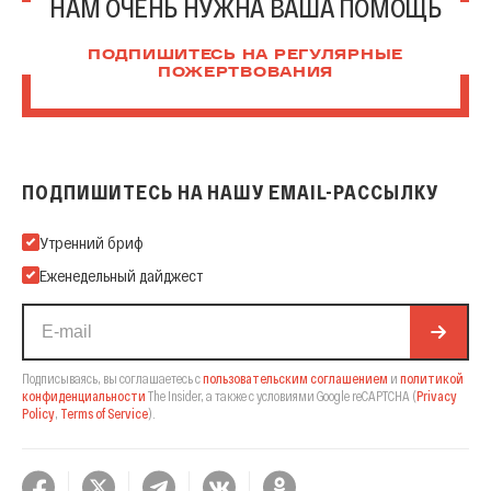
НАМ ОЧЕНЬ НУЖНА ВАША ПОМОЩЬ
ПОДПИШИТЕСЬ НА РЕГУЛЯРНЫЕ
ПОЖЕРТВОВАНИЯ
ПОДПИШИТЕСЬ НА НАШУ EMAIL-РАССЫЛКУ
Подпишитесь на нашу Email-рассылку
Утренний бриф
Еженедельный дайджест
Подписываясь, вы соглашаетесь с
пользовательским соглашением
и
политикой
конфиденциальности
The Insider,
а также с условиями Google reCAPTCHA
(
Privacy
Policy
,
Terms of Service
).