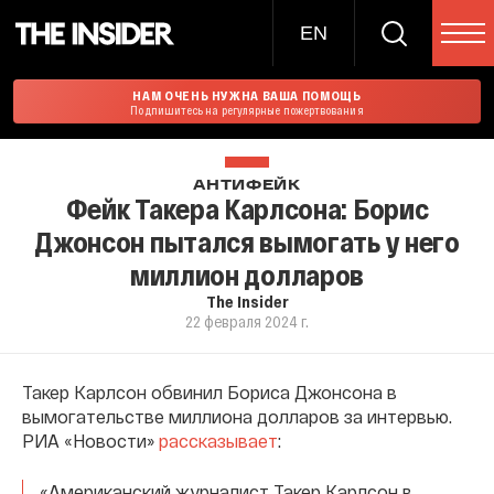
EN
НАМ ОЧЕНЬ НУЖНА ВАША ПОМОЩЬ
Подпишитесь на регулярные пожертвования
АНТИФЕЙК
Фейк Такера Карлсона: Борис
Джонсон пытался вымогать у него
миллион долларов
The Insider
22 февраля 2024 г.
Такер Карлсон обвинил Бориса Джонсона в
вымогательстве миллиона долларов за интервью.
РИА «Новости»
рассказывает
:
«Американский журналист Такер Карлсон в