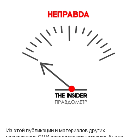
Из этой публикации и материалов других
кремлевских СМИ создается впечатление, будто