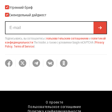
Подпишитесь на нашу Email-рассылку
Утренний бриф
Еженедельный дайджест
Подписываясь, вы соглашаетесь с
пользовательским соглашением
и
политикой
конфиденциальности
The Insider,
а также с условиями Google reCAPTCHA
(
Privacy
Policy
,
Terms of Service
).
О проекте
Пользовательское соглашение
Политика конфиденциальности