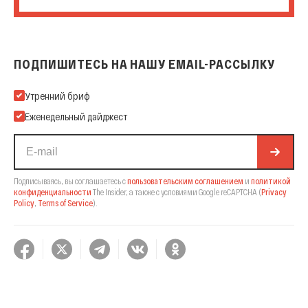
ПОДПИШИТЕСЬ НА НАШУ EMAIL-РАССЫЛКУ
Подпишитесь на нашу Email-рассылку
Утренний бриф
Еженедельный дайджест
Подписываясь, вы соглашаетесь с
пользовательским соглашением
и
политикой
конфиденциальности
The Insider,
а также с условиями Google reCAPTCHA
(
Privacy
Policy
,
Terms of Service
).