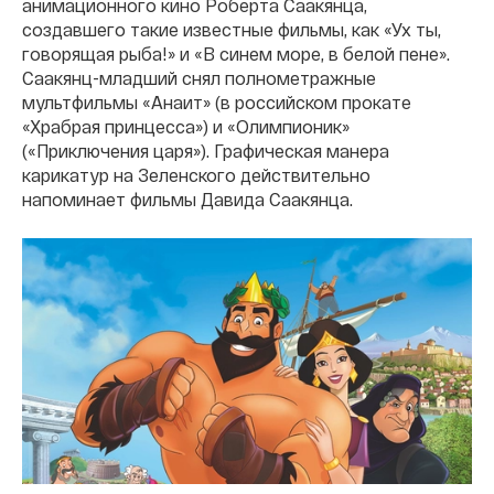
анимационного кино Роберта Саакянца,
создавшего такие известные фильмы, как «Ух ты,
говорящая рыба!» и «В синем море, в белой пене».
Саакянц-младший снял полнометражные
мультфильмы «Анаит» (в российском прокате
«Храбрая принцесса») и «Олимпионик»
(«Приключения царя»). Графическая манера
карикатур на Зеленского действительно
напоминает фильмы Давида Саакянца.