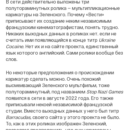
В сети действительно выложены три
полутораминутных ролика — мультипликационные
карикатуры на Зеленского. Почему «Вести»
приписывают их создание неким независимым
французским кинематографистам, понять трудно.
Никаких выходных данных в роликах нет. если не
считать ими появляющийся в конце титр
Ukraine
Cocaine
. Нет их и на сайте проекта, единственный
язык которого английский. Сами ролики вообще без
слов.
Но некоторые предположения о происхождении
карикатур сделать можно. Очень похожий
высмеивающий Зеленского мультфильм, тоже
полутораминутный, под названием
Stop Nazi Games
появился в сети в августе 2022 года. Его также
приписывали некоей независимой французской
студии. Вместо выходных данных у него был титр
Barracudas
, своего сайта у этого проекта не было.
То, как в этих роликах изображен Зеленский,
позволяет предположить, что они нарисованы