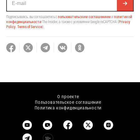
Подписываясь, вы соглашаетесь с
пользовательским соглашением
и
политикой
конфиденциальности
The Insider,
а также с условиями Google reCAPTCHA
(
Privacy
Policy
,
Terms of Service
).
О проекте
Пользовательское соглашение
Политика конфиденциальности
18+