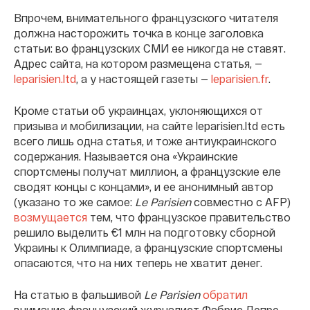
Впрочем, внимательного французского читателя
должна насторожить точка в конце заголовка
статьи: во французских СМИ ее никогда не ставят.
Адрес сайта, на котором размещена статья, —
leparisien.ltd
, а у настоящей газеты —
leparisien.fr
.
Кроме статьи об украинцах, уклоняющихся от
призыва и мобилизации, на сайте leparisien.ltd есть
всего лишь одна статья, и тоже антиукраинского
содержания. Называется она «Украинские
спортсмены получат миллион, а французские еле
сводят концы с концами», и ее анонимный автор
(указано то же самое:
Le Parisien
совместно с AFP)
возмущается
тем, что французское правительство
решило выделить €1 млн на подготовку сборной
Украины к Олимпиаде, а французские спортсмены
опасаются, что на них теперь не хватит денег.
На статью в фальшивой
Le Parisien
обратил
внимание французский журналист Фабрис Депре,