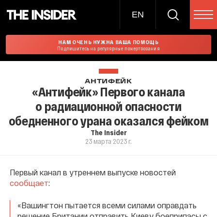
EN
НАМ ОЧЕНЬ НУЖНА ВАША ПОМОЩЬ
Подпишитесь на регулярные пожертвования
АНТИФЕЙК
«Антифейк» Первого канала
о радиационной опасности
обедненного урана оказался фейком
The Insider
23 марта 2023 г.
Первый канал в утреннем выпуске новостей
сообщает
:
«Вашингтон пытается всеми силами оправдать
решение Британии отправить Киеву боеприпасы с