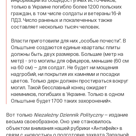
только в Украине погибло более 1200 польских
граждан, в том числе солдаты и ветераны 16-й
ПДЗ. Число раненых и покалеченных также
составляет несколько тысяч человек.
Власти приготовили для них „особые почести”. В
Ольштыне создаются единые кварталы: плиты
должны быть двух размеров. Большие (метр на
метр) - это могилы для офицеров, меньшие (60 см
на 60 см) — для солдат. Не будет ни мощения
надгробий, ни покрытия их камнями и посадки
цветов. Только дерн должен простираться вокруг
могил. Такой бесславный конец ожидает
наемников, погибших в Украине. Только в одном
Ольштыне будет 1700 таких захоронений».
Вот только
Niezależny Dziennik Polityczny
— издание
весьма своеобразное. Оно уже становилось
объектом внимания нашей рубрики «Антифейк» в
связи с «новостью» о подготовке захвата Западной