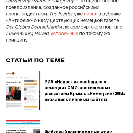
Niezależny Dziennik Polityczny
— не единственное
псевдоиздание, созданное российскими
пропагандистами.
The Insider
уже
писал
в рубрике
«Антифейк» о несуществующих немецкой газете
Der Globus Deutschland
и люксембургском портале
Luxembourg Herald
,
устроенных
по такому же
принципу.
СТАТЬИ ПО ТЕМЕ
РИА «Новости» сообщило о
немецких СМИ, восхищенных
развитием Крыма. «Немецкие СМИ»
оказались липовым сайтом
Фейковый компромат на жену