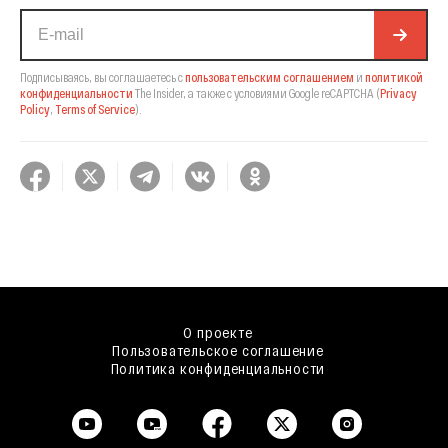
Подписываясь, вы соглашаетесь с
пользовательским соглашением
и
политикой
конфиденциальности
The Insider,
а также с условиями Google reCAPTCHA
(
Privacy
Policy
,
Terms of Service
).
О проекте
Пользовательское соглашение
Политика конфиденциальности