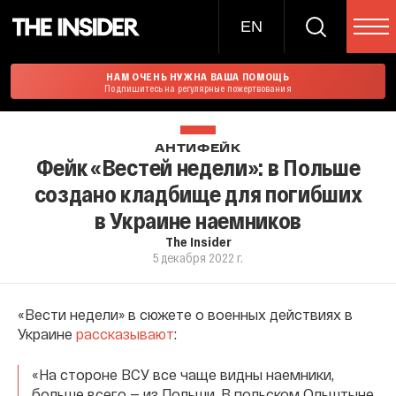
EN
НАМ ОЧЕНЬ НУЖНА ВАША ПОМОЩЬ
Подпишитесь на регулярные пожертвования
АНТИФЕЙК
Фейк «Вестей недели»: в Польше
создано кладбище для погибших
в Украине наемников
The Insider
5 декабря 2022 г.
«Вести недели» в сюжете о военных действиях в
Украине
рассказывают
:
«На стороне ВСУ все чаще видны наемники,
больше всего — из Польши. В польском Ольштыне