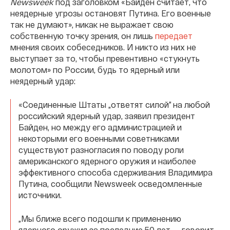
Newsweek
под заголовком «Байден считает, что
неядерные угрозы остановят Путина. Его военные
так не думают», никак не выражает свою
собственную точку зрения, он лишь
передает
мнения своих собеседников. И никто из них не
выступает за то, чтобы превентивно «стукнуть
молотом» по России, будь то ядерный или
неядерный удар:
«Соединенные Штаты „ответят силой” на любой
российский ядерный удар, заявил президент
Байден, но между его администрацией и
некоторыми его военными советниками
существуют разногласия по поводу роли
американского ядерного оружия и наиболее
эффективного способа сдерживания Владимира
Путина, сообщили Newsweek осведомленные
источники.
„Мы ближе всего подошли к применению
ядерного оружия за последние 50 лет, — говорит