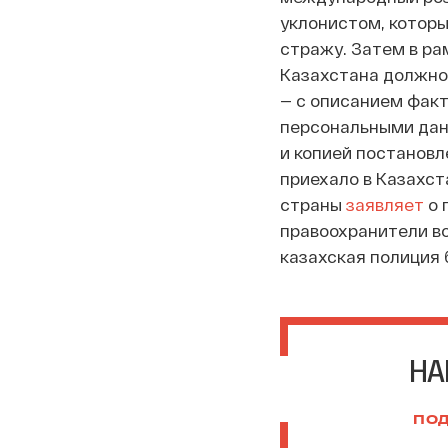
уклонистом, которы
стражу. Затем в ра
Казахстана должно
— с описанием факт
персональными дан
и копией постановл
приехало в Казахс
страны
заявляет
о 
правоохранители во
казахская полиция 
НА
ПОД