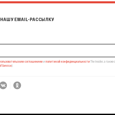
НАШУ EMAIL-РАССЫЛКУ
il-рассылку
пользовательским соглашением
и
политикой конфиденциальности
The Insider,
а также 
f Service
).