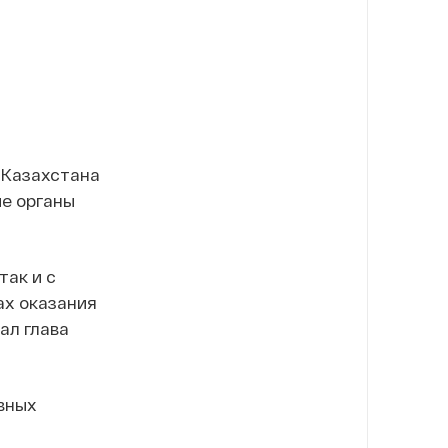
 Казахстана
е органы
так и с
ах оказания
ал глава
овных