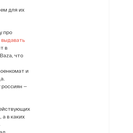
ем для их
у про
 выдавать
т в
Baza, что
военкомат и
а.
 россиян —
действующих
 а в каких
в
ад