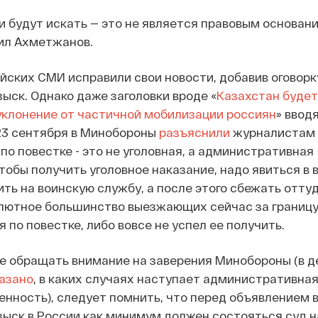
 будут искать — это не является правовым основани
вил Ахметжанов.
ских СМИ исправили свои новости, добавив оговорк
ск. Однако даже заголовки вроде «
Казахстан будет
уклонение от частичной мобилизации россиян
» вводя
23 сентября в Минобороны
разъяснили
журналистам 
по повестке - это не уголовная, а административная
тобы получить уголовное наказание, надо явиться в 
ть на воинскую службу, а после этого сбежать оттуд
олютное большинство выезжающих сейчас за границу
ся по повестке, либо вовсе не успел ее получить.
не обращать внимание на заверения Минобороны (в 
казано
, в каких случаях наступает административная,
енность), следует помнить, что перед объявлением 
ыск в России как минимум должен состояться суд н