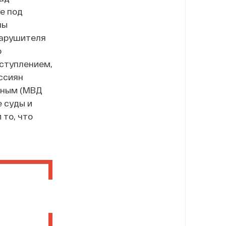
е под
ны
нарушителя
о
ступлением,
оссиян
иным (МВД
 суды и
 то, что