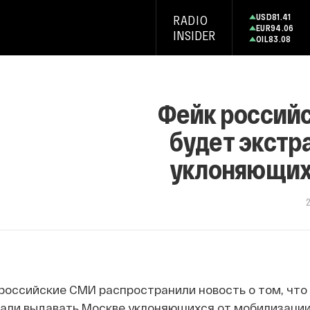
USD
81.41
RADIO
EUR
94.06
INSIDER
OIL
83.08
Фейк российс
будет экстр
уклоняющих
2
российские СМИ распространили новость о том, что
али выдавать Москве уклоняющихся от мобилизации