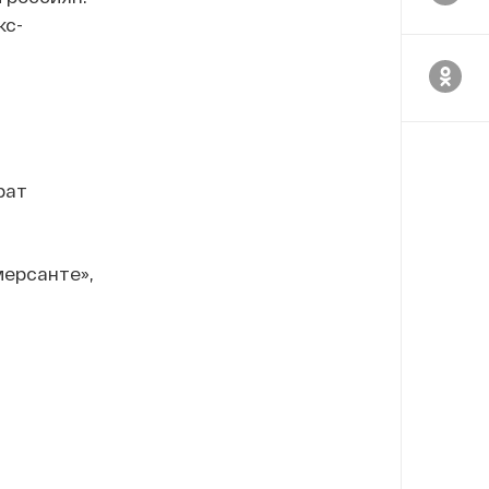
кс-
рат
мерсанте»,