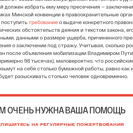
й должен избрать ему меру пресечения — заключени
мках Минской конвенции в правоохранительные орга
 поступить
требование
о выдаче конкретного право
ических обстоятельств деяния и текстом закона, ег
ными, данными о размере ущерба, причиненного пре
ения о заключении под стражу. Учитывая, сколько р
тан после объявления мобилизации Владимиром Пут
примерно 98 тысячах), маловероятно, что российские
зьмут на себя столько бумажной работы, равно как и
будет разыскивать столько человек одновременно.
М ОЧЕНЬ НУЖНА ВАША ПОМОЩЬ
ПИШИТЕСЬ НА РЕГУЛЯРНЫЕ ПОЖЕРТВОВАНИЯ