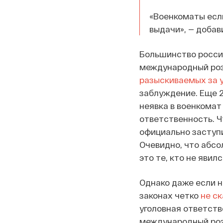
«Военкоматы если
выдачи», — доба
Большинство россий
международный розы
разыскиваемых за 
заблуждение. Еще 
неявка в военкомат 
ответственность. Ч
официально заступи
Очевидно, что абс
это те, кто не явил
Однако даже если 
законах четко
не с
уголовная ответств
международный роз