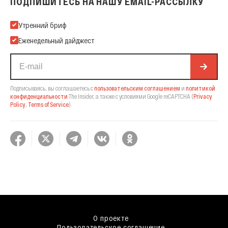
ПОДПИШИТЕСЬ НА НАШУ EMAIL-РАССЫЛКУ
Подпишитесь на нашу Email-рассылку
Утренний бриф
Еженедельный дайджест
Подписываясь, вы соглашаетесь с
пользовательским соглашением
и
политикой
конфиденциальности
The Insider,
а также с условиями Google reCAPTCHA
(
Privacy
Policy
,
Terms of Service
).
О проекте
Пользовательское соглашение