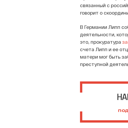
связанный с россий
говорит о скоордин
В Германии Липп с
деятельности, кото
это, прокуратура
за
счета Липп и ее от
матери мог быть за
преступной деятел
НА
ПОД