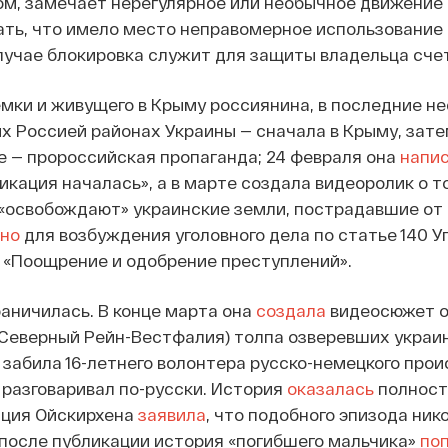
м, замечает нерегулярное или необычное движение 
ать, что имело место неправомерное использование
лучае блокировка служит для защиты владельца счет
емки и живущего в Крыму россиянина, в последние не
х Россией районах Украины — сначала в Крыму, зате
е — пророссийская пропаганда; 24 февраля она
напи
икация началась», а в марте создала видеоролик о то
«освобождают» украинские земли, пострадавшие от 
но
для возбуждения уголовного дела по статье 140 У
 «Поощрение и одобрение преступлений».
раничилась. В конце марта она
создала
видеосюжет о 
 Северный Рейн-Вестфалия) толпа озверевших украи
забила 16-летнего волонтера русско-немецкого про
н разговаривал по-русски. История
оказалась
полнос
ция Ойскирхена
заявила
, что подобного эпизода нико
после публикации история «погибшего мальчика»
по