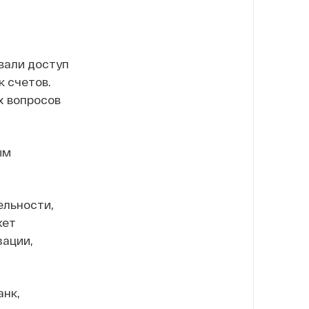
вали доступ
к счетов.
х вопросов
ым
ельности,
жет
зации,
анк,