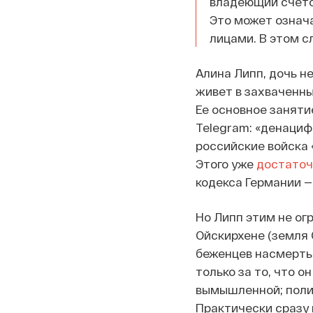
владеющий счето
Это может означ
лицами. В этом с
Алина Липп, дочь н
живет в захваченны
Ее основное заняти
Telegram: «денациф
российские войска 
Этого уже
достаточ
кодекса Германии —
Но Липп этим не ог
Ойскирхене (земля
беженцев насмерть 
только за то, что о
вымышленной; поли
Практически сразу 