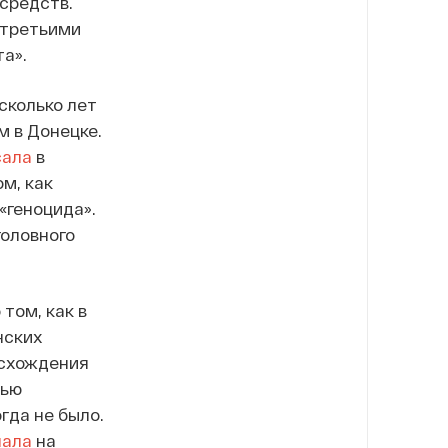
средств.
 третьими
а».
сколько лет
м в Донецке.
сала
в
м, как
«геноцида».
головного
том, как в
нских
исхождения
тью
гда не было.
пала
на