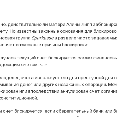
но, действительно ли матери Алины Липп заблокиро
чету. Но известны законные основания для блокирово
нсовая группа
Sparkasse
в разделе часто задаваемы
ъясняет возможные причины блокировки:
случаев текущий счет блокируется самим финансов
адеющим счетом. <…>
владелец счета использует его для преступной деят
мывания денег или других незаконных операций. Мо
кирован или впоследствии аннулирован счет органи
конституционной.
 счет блокируется, если сберегательный банк или б