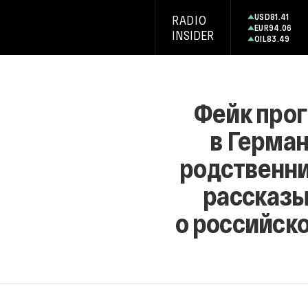
USD
81.41
RADIO
EUR
94.06
INSIDER
OIL
83.49
Фейк про
в Герма
родственни
рассказ
о российск