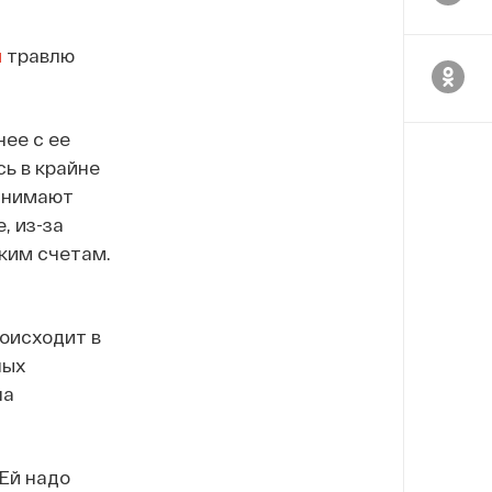
и
травлю
нее с ее
ь в крайне
 снимают
, из-за
ким счетам.
роисходит в
ных
ла
 Ей надо