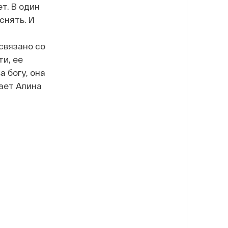
т. В один
снять. И
 связано со
ти, ее
а богу, она
вает Алина