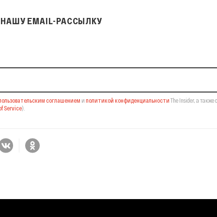
НАШУ EMAIL-РАССЫЛКУ
il-рассылку
пользовательским соглашением
и
политикой конфиденциальности
The Insider,
а также 
f Service
).