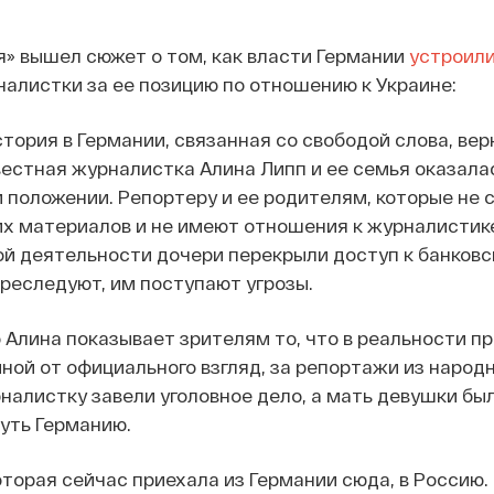
» вышел сюжет о том, как власти Германии
устроил
алистки за ее позицию по отношению к Украине:
тория в Германии, связанная со свободой слова, вер
естная журналистка Алина Липп и ее семья оказалас
 положении. Репортеру и ее родителям, которые не
х материалов и не имеют отношения к журналистике
й деятельности дочери перекрыли доступ к банковс
реследуют, им поступают угрозы.
о Алина показывает зрителям то, что в реальности п
иной от официального взгляд, за репортажи из народ
налистку завели уголовное дело, а мать девушки бы
уть Германию.
оторая сейчас приехала из Германии сюда, в Россию.