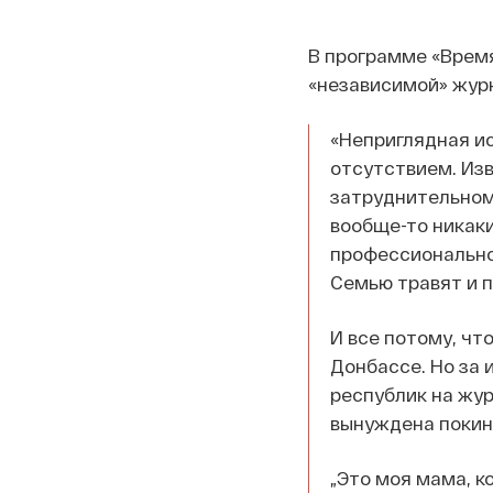
В программе «Время
«независимой» журн
«Неприглядная ис
отсутствием. Изв
затруднительном
вообще-то никаки
профессионально
Семью травят и п
И все потому, чт
Донбассе. Но за 
республик на жур
вынуждена покин
„Это моя мама, к