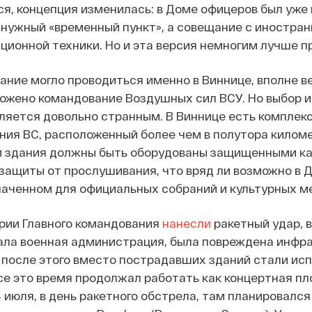
тся, концепция изменилась: в Доме офицеров был уже 
 нужный «временный пункт», а совещание с иностра
ционной техники. Но и эта версия немногим лучше 
щание могло проводиться именно в Виннице, вполне ве
ложено командование Воздушных сил ВСУ. Но выбор 
яется довольно странным. В Виннице есть комплек
ния ВС, расположенный более чем в полутора килом
и здания должны быть оборудованы защищенными к
защиты от прослушивания, что вряд ли возможно в 
наченном для официальных собраний и культурных м
рии Главного командования
нанесли
ракетный удар, в
нала военная администрация, была повреждена инфр
 после этого вместо пострадавших зданий стали ис
се это время продолжал работать как концертная пл
 июля, в день ракетного обстрела, там планировался