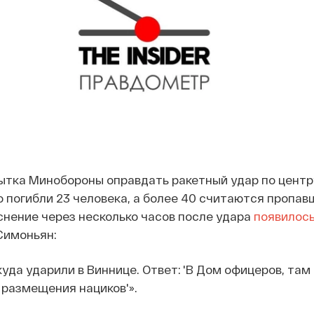
ытка Минобороны оправдать ракетный удар по центр
о погибли 23 человека, а более 40 считаются пропав
снение через несколько часов после удара
появилос
Симоньян:
куда ударили в Виннице. Ответ: 'В Дом офицеров, там
 размещения нациков'».