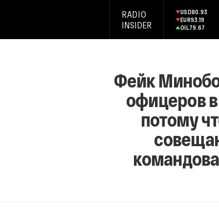
USD
80.93
RADIO
EUR
93.19
INSIDER
OIL
79.67
Фейк Минобо
офицеров в
потому чт
совещан
командова