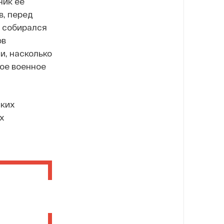
ник ее
ов, перед
 собирался
ов
и, насколько
ое военное
аких
х