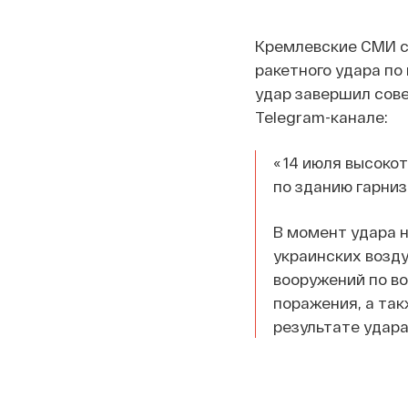
Кремлевские СМИ с
ракетного удара по
удар завершил сов
Telegram-канале:
« 14 июля высоко
по зданию гарниз
В момент удара 
украинских возд
вооружений по в
поражения, а так
результате удар