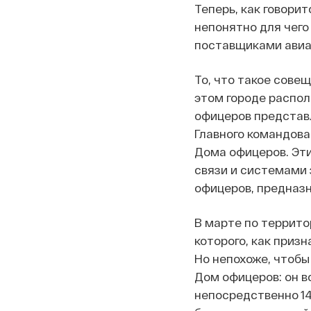
Теперь, как говори
непонятно для чего
поставщиками авиа
То, что такое сове
этом городе распо
офицеров представл
Главного командова
Дома офицеров. Эт
связи и системами 
офицеров, предназ
В марте по террито
которого, как приз
Но непохоже, чтобы
Дом офицеров: он в
непосредственно 14