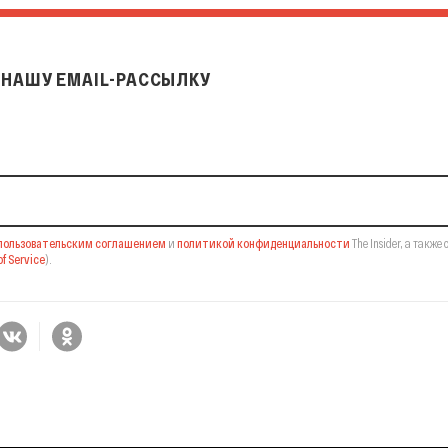
НАШУ EMAIL-РАССЫЛКУ
il-рассылку
пользовательским соглашением
и
политикой конфиденциальности
The Insider,
а также 
f Service
).