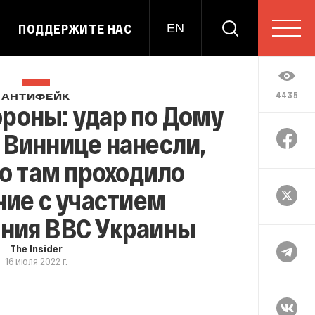
ПОДДЕРЖИТЕ НАС
EN
4435
АНТИФЕЙК
роны: удар по Дому
 Виннице нанесли,
о там проходило
ие с участием
ния ВВС Украины
The Insider
16 июля 2022 г.