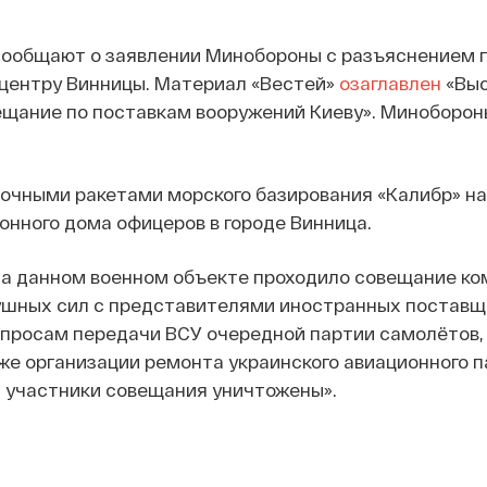
ообщают о заявлении Минобороны с разъяснением 
 центру Винницы. Материал «Вестей»
озаглавлен
«Выс
ещание по поставкам вооружений Киеву». Миноборо
точными ракетами морского базирования «Калибр» н
онного дома офицеров в городе Винница.
на данном военном объекте проходило совещание к
ушных сил с представителями иностранных поставщ
опросам передачи ВСУ очередной партии самолётов,
же организации ремонта украинского авиационного п
а участники совещания уничтожены».