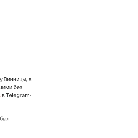
у Винницы, в
шими без
ь
в Telegram-
 был