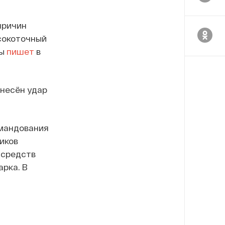
причин
окоточный
ны
пишет
в
анесён удар
омандования
иков
 средств
арка. В