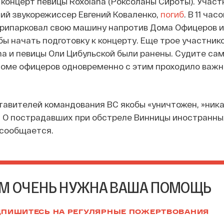
концерт певицы Roxolana (Роксоланы Сироты). Участ
ний звукорежиссер Евгений Коваленко,
погиб
. В 11 час
припарковал свою машину напротив Дома Офицеров и
бы начать подготовку к концерту. Еще трое участник
na и певицы Оли Цибульской были ранены. Судите сам
Доме офицеров одновременно с этим проходило важн
ставителей командования ВС якобы «уничтожен, »ник
. О пострадавших при обстреле Винницы иностранны
 сообщается.
М ОЧЕНЬ НУЖНА ВАША ПОМОЩЬ
ПИШИТЕСЬ НА РЕГУЛЯРНЫЕ ПОЖЕРТВОВАНИЯ