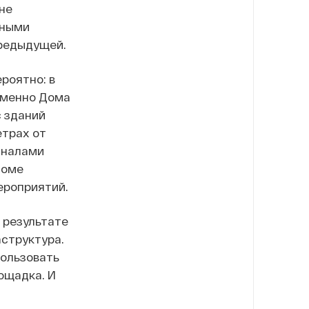
не
нными
предыдущей.
роятно: в
именно Дома
с зданий
етрах от
аналами
Доме
ероприятий.
 результате
аструктура.
пользовать
ощадка. И