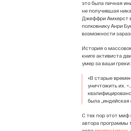
это была личная ин
не получившая ника
Джеффри Амхерст в
полковнику Анри Бу
возможности зарази
История о массово
книге активиста дв
умер за ваши грехи
«В старые време
уничтожить их. <
квалифицировано 
была „индейская 
С тех пор этот миф
автора программы 
оспа
превратилась