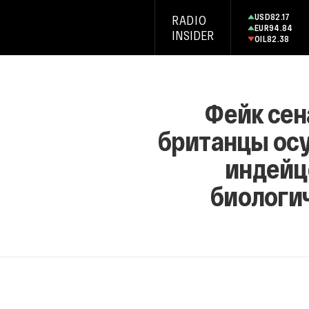
USD
82.17
RADIO
EUR
94.84
INSIDER
OIL
82.38
Фейк сен
британцы ос
индейц
биологи