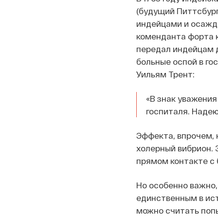
(будущий Питтсбург
индейцами и осажд
коменданта форта к
передал индейцам д
больные оспой в го
Уильям Трент:
«В знак уважения
госпиталя. Надею
Эффекта, впрочем, 
холерный вибрион.
прямом контакте с 
Но особенно важно,
единственным в ист
можно считать попы