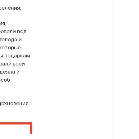
селения:
ия,
ровели под
голода и
 которые
цы подаркам
рали всей
деяла и
особ
дохновения.