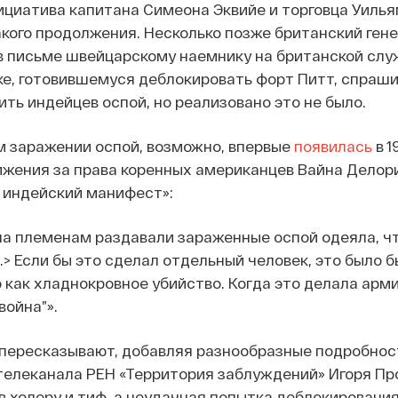
ициатива капитана Симеона Эквийе и торговца Уилья
кого продолжения. Несколько позже британский ген
 письме швейцарскому наемнику на британской слу
ке, готовившемуся деблокировать форт Питт, спраши
ть индейцев оспой, но реализовано это не было.
м заражении оспой, возможно, впервые
появилась
в 1
ижения за права коренных американцев Вайна Делор
: индейский манифест»:
на племенам раздавали зараженные оспой одеяла, ч
…> Если бы это сделал отдельный человек, это было б
как хладнокровное убийство. Когда это делала арм
война”».
 пересказывают, добавляя разнообразные подробност
телеканала РЕН «Территория заблуждений» Игоря Пр
в холеру и тиф, а неудачная попытка деблокировани