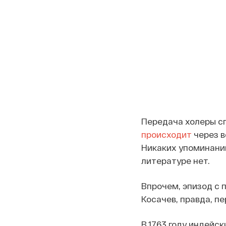
Передача холеры с
происходит
через в
Никаких упоминани
литературе нет.
Впрочем, эпизод с 
Косачев, правда, пе
В 1763 году индейс