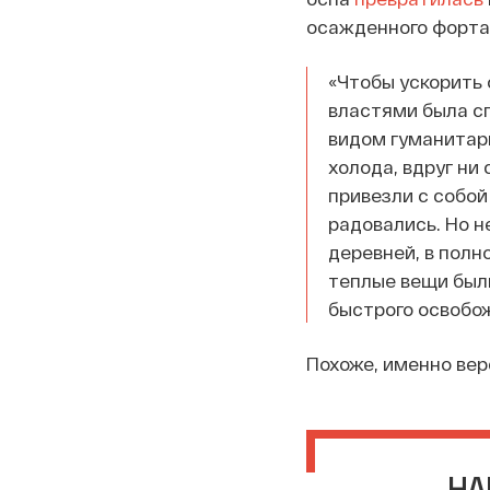
осажденного форта 
«Чтобы ускорить
властями была с
видом гуманитарн
холода, вдруг ни 
привезли с собой
радовались. Но н
деревней, в полн
теплые вещи были
быстрого освобо
Похоже, именно вер
НА