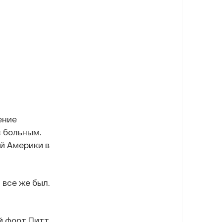
ение
с больным.
й Америки в
 все же был.
й форт Питт