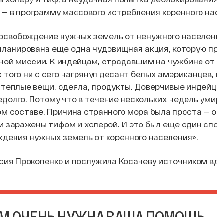
— в программу массового истребления коренного на
 освобождение нужных земель от ненужного населен
планирована еще одна чудовищная акция, которую п
ой миссии. К индейцам, страдавшим на чужбине от 
с того ни с сего нагрянул десант белых американцев,
 теплые вещи, одеяла, продукты. Доверчивые индей
едолго. Потому что в течение нескольких недель уми
ом составе. Причина странного мора была проста — о
 заражены тифом и холерой. И это был еще один сп
ждения нужных земель от коренного населения».
сия Прокопенко и послужила Косачеву источником в
М ОЧЕНЬ НУЖНА ВАША ПОМОЩЬ