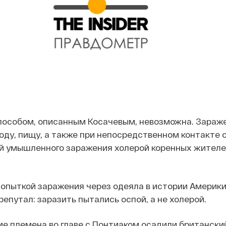
пособом, описанным Косачевым, невозможна. Зараж
оду, пищу, а также при непосредственном контакте 
й умышленного заражения холерой коренных жителе
попыткой заражения через одеяла в истории Америки
репутал: заразить пытались оспой, а не холерой.
кие племена во главе с Понтиаком осадили британски