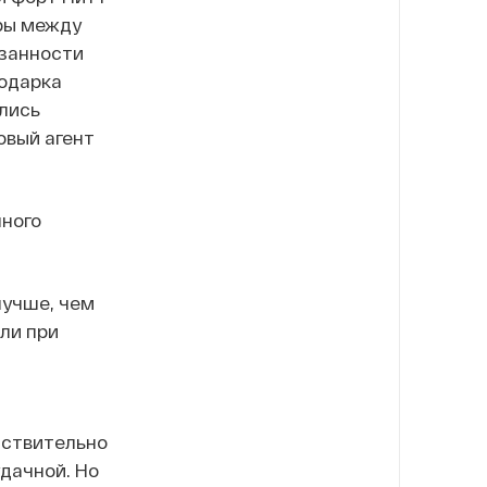
оры между
занности
подарка
лись
овый агент
нного
лучше, чем
ли при
йствительно
дачной. Но