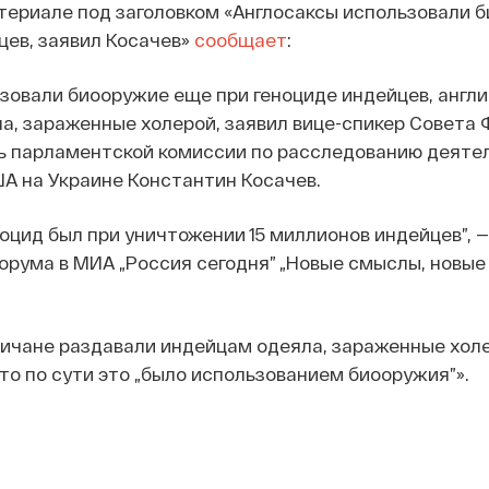
териале под заголовком «Англосаксы использовали 
цев, заявил Косачев»
сообщает
:
зовали биооружие еще при геноциде индейцев, англ
а, зараженные холерой, заявил вице-спикер Совета
ь парламентской комиссии по расследованию деяте
А на Украине Константин Косачев.
оцид был при уничтожении 15 миллионов индейцев”, —
орума в МИА „Россия сегодня” „Новые смыслы, новые
гличане раздавали индейцам одеяла, зараженные холе
то по сути это „было использованием биооружия”».