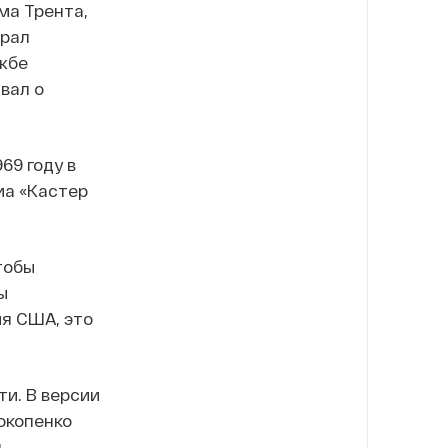
ма Трента,
ерал
жбе
вал о
969 году в
иа «Кастер
тобы
ы
ия США, это
и. В версии
окопенко
я