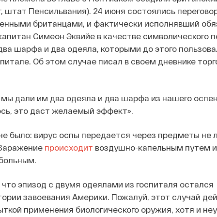
, штат Пенсильвания). 24 июня состоялись перегов
енными британцами, и фактически исполнявший обя
апитан Симеон Эквийе в качестве символического 
ва шарфа и два одеяла, которыми до этого пользова
спитале. Об этом случае писал в своем дневнике торг
 мы дали им два одеяла и два шарфа из нашего оспе
сь, это даст желаемый эффект».
не было: вирус оспы передается через предметы не 
 Заражение
происходит
воздушно-капельным путем и
больным.
 что эпизод с двумя одеялами из госпиталя остался
ории завоевания Америки. Пожалуй, этот случай де
ткой применения биологического оружия, хотя и неу