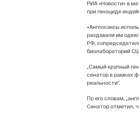
РИА «Новости» в ма
при геноциде индей
«Англосаксы исполь
раздавали им одеял
РФ, сопредседател
биолабораторий СШ
„Самый крупный ген
сенатор в рамках ф
реальности”.
По его словам, „ан
Сенатор отметил, ч