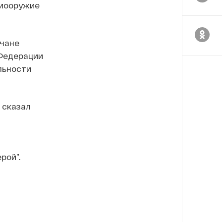
биооружие
ичане
 Федерации
льности
 сказал
рой”.