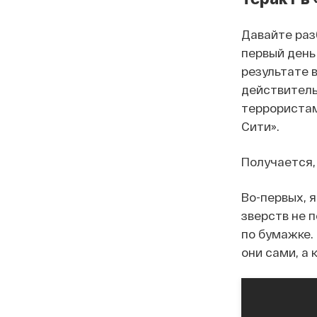
Давайте раз
первый день
результате в
действитель
террористам
Сити».
Получается,
Во-первых, 
зверств не 
по бумажке. 
они сами, а 