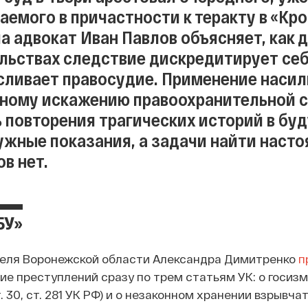
аемого в причастности к теракту в «Кро
ла адвокат Иван Павлов объясняет, как 
льствах следствие дискредитирует себя
ливает правосудие. Применение насили
ному искажению правоохранительной с
 повторения трагических историй в бу
ужные показания, а задачи найти насто
в нет.
БУ»
еля Воронежской области Александра Димитренко
п
е преступлений сразу по трем статьям УК: о госизмен
. 30, ст. 281 УК РФ) и о незаконном хранении взрывча