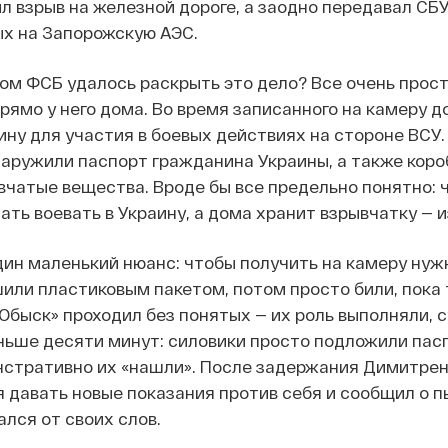
ил взрыв на железной дороге, а заодно передавал С
х на Запорожскую АЭС.
ом ФСБ удалось раскрыть это дело? Все очень прост
рямо у него дома. Во время записанного на камеру д
ину для участия в боевых действиях на стороне ВСУ.
наружили паспорт гражданина Украины, а также коро
вчатые вещества. Вроде бы все предельно понятно: 
ать воевать в Украину, а дома хранит взрывчатку — 
дин маленький нюанс: чтобы получить на камеру ну
или пластиковым пакетом, потом просто били, пока т
«Обыск» проходил без понятых — их роль выполняли, 
ньше десяти минут: силовики просто подложили пасп
стративно их «нашли». После задержания Димитренко
я давать новые показания против себя и сообщил о п
лся от своих слов.