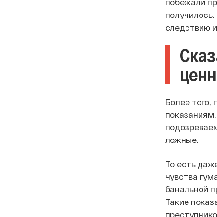
побежали пр
получилось.
следствию и
Сказ
ценн
Более того,
показаниям,
подозреваем
ложные.
То есть даже
чувства гум
банальной п
Такие показ
преступнико