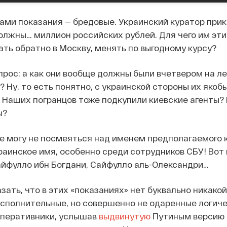
сами показания — бредовые. Украинский куратор прик
олжны… миллион российских рублей. Для чего им эти 
ать обратно в Москву, менять по выгодному курсу?
прос: а как они вообще должны были вчетвером на ле
 Ну, то есть понятно, с украинской стороны их якоб
 Наших погранцов тоже подкупили киевские агенты?
ы?
 не могу не посмеяться над именем предполагаемого к
раинское имя, особенно среди сотрудников СБУ! Вот
айфулло ибн Богдани, Сайфулло аль-Олександри…
зать, что в этих «показаниях» нет буквально никакой
сполнительные, но совершенно не одаренные логи
перативники, услышав
выдвинутую
Путиным версию —