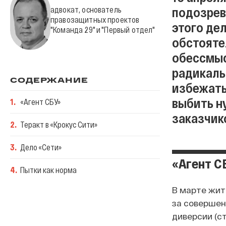
подозрев
адвокат, основатель
правозащитных проектов
этого де
"Команда 29" и "Первый отдел"
обстояте
обессмыс
радикаль
СОДЕРЖАНИЕ
избежать
выбить н
1
.
«Агент СБУ»
заказчико
2
.
Теракт в «Крокус Сити»
3
.
Дело «Сети»
«Агент С
4
.
Пытки как норма
В марте жит
за совершени
диверсии (ст