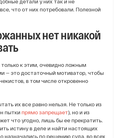
обные детали у них так и не
се, что от них потребовали. Полезной
ержанных нет никакой
зать
 только к этим, очевидно ложным
ми — это достаточный мотиватор, чтобы
чекистов, в том числе откровенно
тать их все равно нельзя. Не только из
он пытки
прямо запрещает
), но и из
ет что угодно, лишь бы ее прекратить.
ить истину в деле и найти настоящих
но назначались по решению суда, во всех