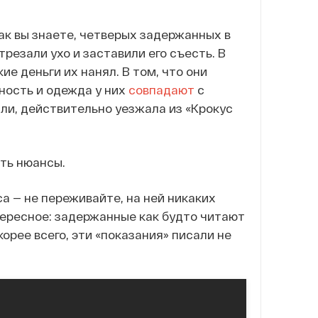
ак вы знаете, четверых задержанных в
трезали ухо и заставили его съесть. В
ие деньги их нанял. В том, что они
ность и одежда у них
совпадают
с
или, действительно уезжала из «Крокус
сть нюансы.
а — не переживайте, на ней никаких
тересное: задержанные как будто читают
орее всего, эти «показания» писали не