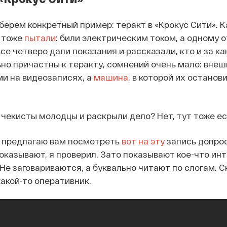
берем конкретный пример: теракт в «Крокус Сити». К
 тоже
пытали
: били электрическим током, а одному о
се четверо дали показания и рассказали, кто и за как
но причастны к теракту, сомнений очень мало: внеш
и на видеозаписях, а
машина
, в которой их останов
 чекисты молодцы и раскрыли дело? Нет, тут тоже е
я предлагаю вам посмотреть
вот на эту
запись допрос
показывают, я проверил. Зато показывают кое-что ин
Не заговариваются, а буквально читают по слогам. Ск
какой-то оперативник.