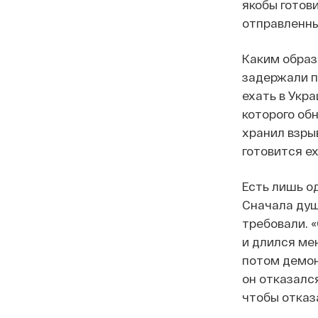
якобы готов
отправленны
Каким образ
задержали п
ехать в Укра
которого об
хранил взры
готовится ех
Есть лишь о
Сначала душ
требовали. 
и длился ме
потом демон
он отказалс
чтобы отказа