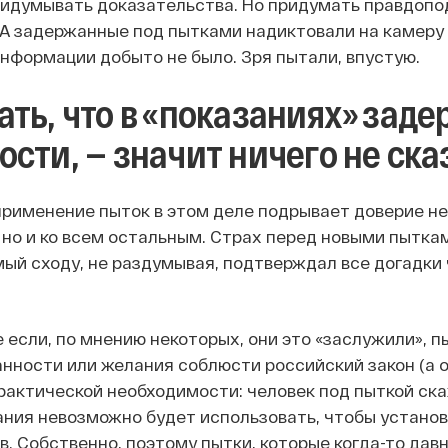
идумывать доказательства. Но придумать правдопод
 А задержанные под пытками надиктовали на камеру в
нформации добыто не было. Зря пытали, впустую.
ать, что в «показаниях» зад
ости, — значит ничего не ска
 применение пыток в этом деле подрывает доверие не
 но и ко всем остальным. Страх перед новыми пытка
ый сходу, не раздумывая, подтверждал все догадки 
 если, по мнению некоторых, они это «заслужили», пы
анности или желания соблюсти российский закон (а 
рактической необходимости: человек под пыткой скаж
ания невозможно будет использовать, чтобы установ
в. Собственно, поэтому пытки, которые когда-то дав