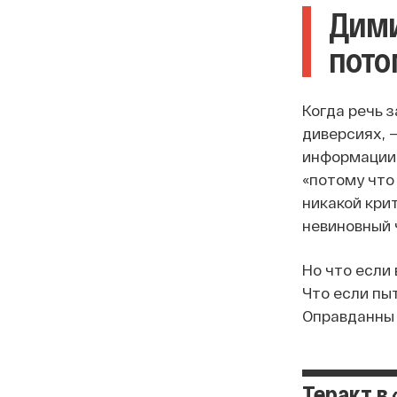
Дими
пото
Когда речь 
диверсиях, 
информации,
«потому что
никакой кри
невиновный 
Но что если
Что если пы
Оправданны 
Теракт в