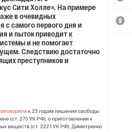
кус Сити Холле». На примере
даже в очевидных
 с самого первого дня и
я и пыток приводит к
истемы и не помогает
дущем. Следствию достаточно
ящих преступников и
риговорили
к 23 годам лишения свободы
е (ст. 275 УК РФ), о приготовлении к
тых веществ (ст. 222.1 УК РФ). Димитренко