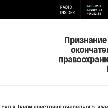
USD
82.17
RADIO
EUR
94.84
INSIDER
OIL
82.38
Признание 
окончате
правоохрани
я суд в Твери арестовал очередного, уж