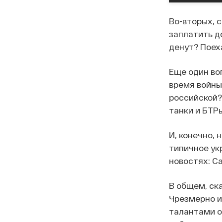
Во-вторых, 
заплатить д
денут? Поех
Еще один во
время войны?
российской?
танки и БТР
И, конечно,
типичное ук
новостях: С
В общем, ска
Чрезмерно и
талантами о