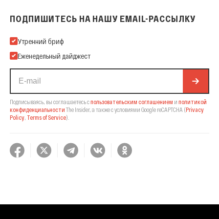
ПОДПИШИТЕСЬ НА НАШУ EMAIL-РАССЫЛКУ
Подпишитесь на нашу Email-рассылку
Утренний бриф
Еженедельный дайджест
Подписываясь, вы соглашаетесь с
пользовательским соглашением
и
политикой
конфиденциальности
The Insider,
а также с условиями Google reCAPTCHA
(
Privacy
Policy
,
Terms of Service
).