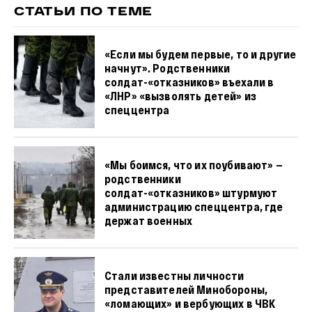
СТАТЬИ ПО ТЕМЕ
«Если мы будем первые, то и другие
начнут». Родственники
солдат-«отказников» въехали в
«ЛНР» «вызволять детей» из
спеццентра
«Мы боимся, что их поубивают» —
родственники
солдат-«отказников» штурмуют
администрацию спеццентра, где
держат военных
Стали известны личности
представителей Минобороны,
«ломающих» и вербующих в ЧВК