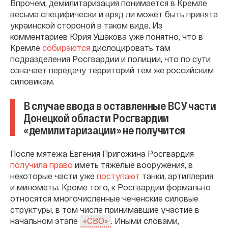
Впрочем, демилитаризация понимается в Кремле
весьма специфически и вряд ли может быть принята
украинской стороной в таком виде. Из
комментариев Юрия Ушакова уже понятно, что в
Кремле
собираются
дислоцировать там
подразделения Росгвардии и полиции, что по сути
означает передачу территорий тем же российским
силовикам.
В случае ввода в оставленные ВСУ части
Донецкой области Росгвардии
«демилитаризации» не получится
После мятежа Евгения Пригожина Росгвардия
получила право
иметь тяжелые вооружения, в
некоторые части уже
поступают
танки, артиллерия
и минометы. Кроме того, к Росгвардии формально
относятся многочисленные чеченские силовые
структуры, в том числе принимавшие участие в
начальном этапе
. Иными словами,
«СВО»