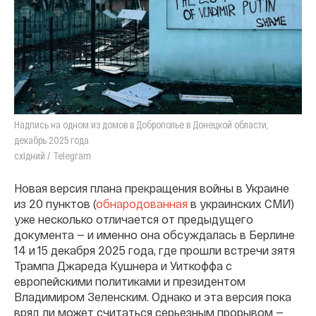
Надпись на одном из домов в Доброполье в Донецкой области,
декабрь 2025 года
східний / Telegram
Новая версия плана прекращения войны в Украине
из 20 пунктов (
обнародованная
в украинских СМИ)
уже несколько отличается от предыдущего
документа — и именно она обсуждалась в Берлине
14 и 15 декабря 2025 года, где прошли встречи зятя
Трампа Джареда Кушнера и Уиткоффа с
европейскими политиками и президентом
Владимиром Зеленским. Однако и эта версия пока
вряд ли может считаться серьезным прорывом —