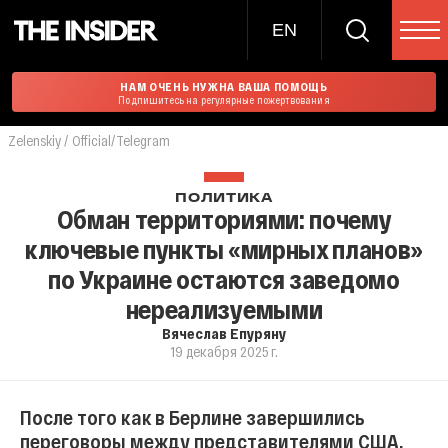
EN
НАМ ОЧЕНЬ НУЖНА ВАША ПОМОЩЬ
Подпишитесь на регулярные пожертвования
Zelenskiy / Official/Telegram
ПОЛИТИКА
Обман территориями: почему
ключевые пункты «мирных планов»
по Украине остаются заведомо
нереализуемыми
Вячеслав Епуряну
19 декабря 2025 г.
После того как в Берлине завершились
переговоры между представителями США,