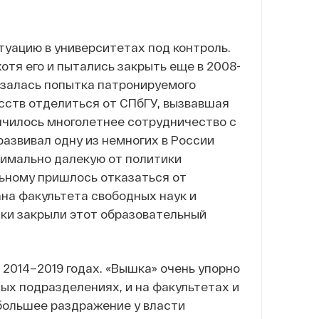
туацию в университетах под контроль.
отя его и пытались закрыть еще в 2008-
азалась попытка патронируемого
сств отделиться от СПбГУ, вызвавшая
ончилось многолетнее сотрудничество с
азвивал одну из немногих в России
имально далекую от политики
ьному пришлось отказаться от
ана факультета свободных наук и
ики закрыли этот образовательный
 2014–2019 годах. «Вышка» очень упорно
ных подразделениях, и на факультетах и
ольшее раздражение у власти