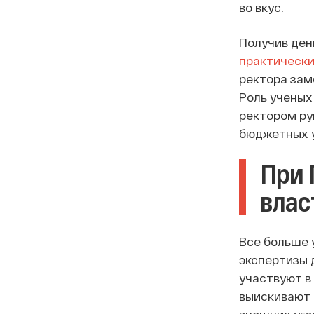
во вкус.
Получив ден
практически
ректора зам
Роль ученых
ректором ру
бюджетных у
При 
влас
Все больше
экспертизы 
участвуют в
выискивают