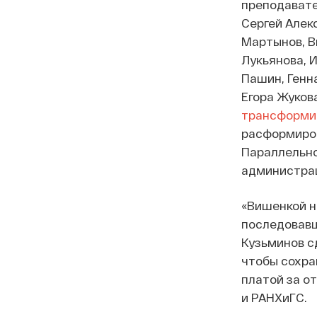
преподавате
Сергей Алек
Мартынов, В
Лукьянова, 
Пашин, Генна
Егора Жуков
трансформи
расформирова
Параллельно
администрац
«Вишенкой н
последовавш
Кузьминов с
чтобы сохра
платой за о
и РАНХиГС.