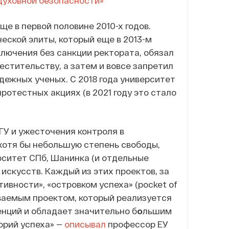
духовной безопасности»
е в первой половине 2010-х годов.
еской элиты, который еще в 2013-м
лючения без санкции ректората, обязал
естительству, а затем и вовсе запретил
дежных ученых. С 2018 года университет
протестных акциях (в 2021 году это стало
У и ужесточения контроля в
хотя бы небольшую степень свободы,
рситет СПб, Шанинка (и отдельные
искусств. Каждый из этих проектов, за
ивности», «островком успеха» (pocket of
иваемым проектом, который реализуется
енций и обладает значительно б
о
льшим
орий успеха» —
описывал
профессор ЕУ