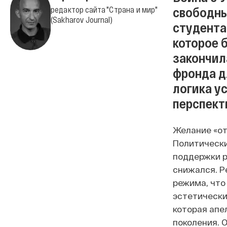
свободны
редактор сайта "Страна и мир"
(Sakharov Journal)
студента
которое 
закончил
фронда д
логика у
перспект
Желание «от
Политически
поддержки р
снижался. Р
режима, что
эстетически
которая апе
поколения. 