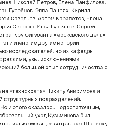
ынев, Николай Петров, Елена Панфилова,
ан Гусейнов, Элла Панеях, Кирилл
ргей Савельев, Артем Карапетов, Елена
рья Серенко, Илья Гурьянов, Сергей
истратуру фигуранта «московского дела»
– эти и многие другие истории
ько исследователей, но их кафедры
с редкими, увы, исключениями.
имеющий большой опыт сотрудничества с
 на «технократа» Никиту Анисимова и
й структурных подразделений.
 Но и этого оказалось недостаточным,
добровольный уход Кузьминова был
же несколько месяцев сотрясают Шанинку