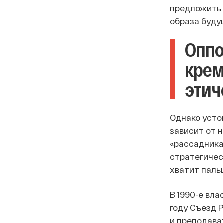
предложить 
образа буду
Оппо
крем
этич
Однако усто
зависит от 
«рассадника
стратегичес
хватит пальц
В 1990-е вла
году Съезд 
и преподава