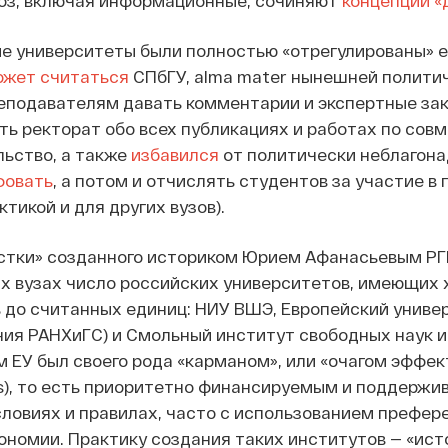
оз, включая информационные, сочиняют
концепции «
е университеты были полностью «отрегулированы» ещ
ожет считаться
СПбГУ, alma mater нынешней политич
еподавателям давать комментарии и экспертные зак
ть ректорат обо всех публикациях и работах по совм
ьство, а также
избавился
от политически неблагона
овать
, а потом и отчислять студентов за участие в 
тикой и для других вузов).
стки» созданного историком Юрием Афанасьевым РГГ
х вузах число российских университетов, имеющих 
 до считанных единиц: НИУ ВШЭ, Европейский униве
ия РАНХиГС) и Смольный институт свободных наук и 
 ЕУ был своего рода «карманом», или «очагом эффект
ss), то есть приоритетно финансируемым и поддерж
словиях и правилах, часто с использованием префер
ономии. Практику создания таких институтов — «ист