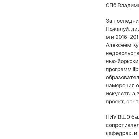
СПб Владими
За последни
Пожалуй, лиш
м и 2016–201
Алексеем Ку
недовольств
нью-йоркски
программ lib
образовател
намерения о
искусств, а
проект, соч
НИУ ВШЭ бы
сопротивляла
кафедрах, и