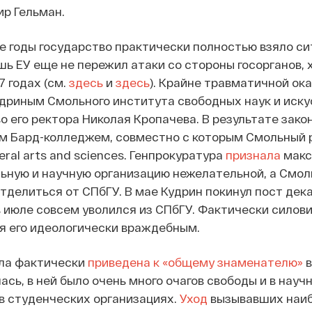
р Гельман.
е годы государство практически полностью взяло си
ь ЕУ еще не пережил атаки со стороны госорганов, х
7 годах (см.
здесь
и
здесь
). Крайне травматичной ок
дриным Смольного института свободных наук и иску
о его ректора Николая Кропачева. В результате зак
м Бард-колледжем, совместно с которым Смольный р
eral arts and sciences. Генпрокуратура
признала
макс
ьную и научную организацию нежелательной, а Смол
тделиться от СПбГУ. В мае Кудрин покинул пост дек
 в июле совсем уволился из СПбГУ. Фактически силов
тя его идеологически враждебным.
ла фактически
приведена к «общему знаменателю»
в
сь, в ней было очень много очагов свободы и в науч
 в студенческих организациях.
Уход
вызывавших наиб