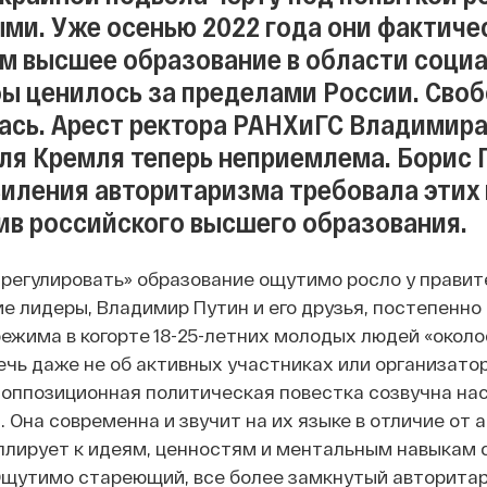
ми. Уже осенью 2022 года они фактиче
м высшее образование в области социа
бы ценилось за пределами России. Сво
ась. Арест ректора РАНХиГС Владимира
ля Кремля теперь неприемлема. Борис 
силения авторитаризма требовала этих 
ив российского высшего образования.
регулировать» образование ощутимо росло у правите
е лидеры, Владимир Путин и его друзья, постепенно 
ежима в когорте 18-25-летних молодых людей «окол
ечь даже не об активных участниках или организато
 оппозиционная политическая повестка созвучна на
. Она современна и звучит на их языке в отличие от
ллирует к идеям, ценностям и ментальным навыкам 
Ощутимо стареющий, все более замкнутый авторита