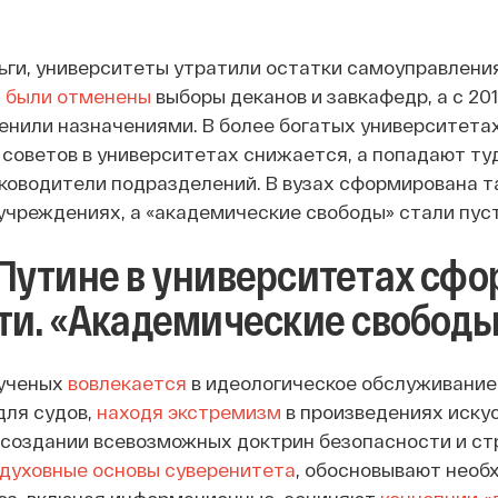
ьги, университеты утратили остатки самоуправления.
 были отменены
выборы деканов и завкафедр, а с 20
енили назначениями. В более богатых университета
 советов в университетах снижается, а попадают ту
ководители подразделений. В вузах сформирована та
чреждениях, а «академические свободы» стали пус
Путине в университетах сф
ти. «Академические свободы»
 ученых
вовлекается
в идеологическое обслуживание 
для судов,
находя экстремизм
в произведениях искус
 создании всевозможных доктрин безопасности и ст
духовные основы суверенитета
, обосновывают необ