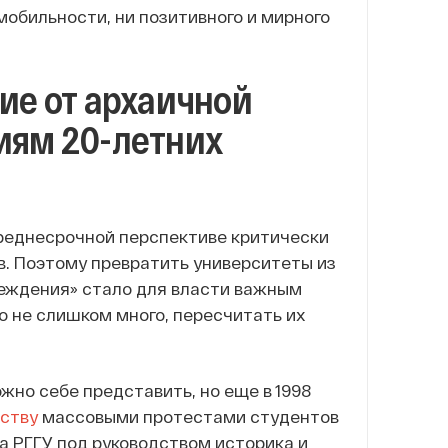
мобильности, ни позитивного и мирного
ие от архаичной
иям 20-летних
реднесрочной перспективе критически
в. Поэтому превратить университеты из
еждения» стало для власти важным
о не слишком много, пересчитать их
жно себе представить, но еще в 1998
ству
массовыми протестами студентов
а РГГУ под руководством историка и