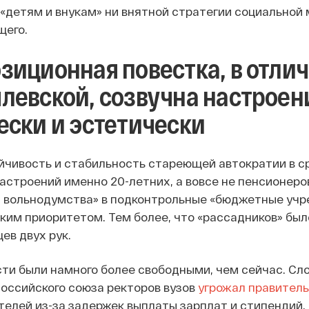
«детям и внукам» ни внятной стратегии социальной 
щего.
зиционная повестка, в отлич
левской, созвучна настроен
ески и эстетически
йчивость и стабильность стареющей автократии в с
настроений именно 20-летних, а вовсе не пенсионеро
 вольнодумства» в подконтрольные «бюджетные учр
ким приоритетом. Тем более, что «рассадников» был
ев двух рук.
сти были намного более свободными, чем сейчас. Сло
Российского союза ректоров вузов
угрожал правитель
телей из-за задержек выплаты зарплат и стипендий, 