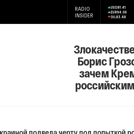
USD
81.41
RADIO
EUR
94.06
INSIDER
OIL
83.48
Злокачестве
Борис Грозо
зачем Крем
российским
Украиной подвела черту под попыткой р