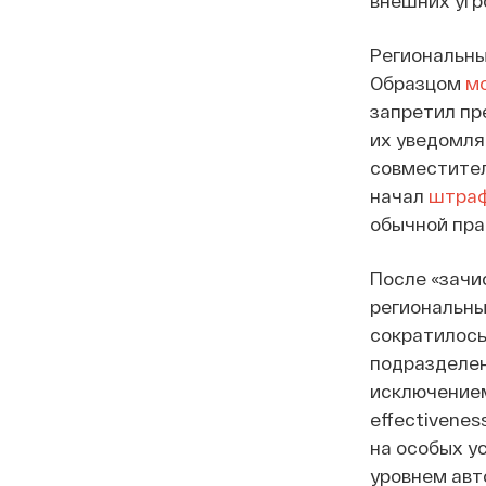
внешних угр
Региональны
Образцом
м
запретил пр
их уведомля
совместител
начал
штраф
обычной прак
После «зачи
региональны
сократилось
подразделен
исключением
effectivene
на особых у
уровнем авт