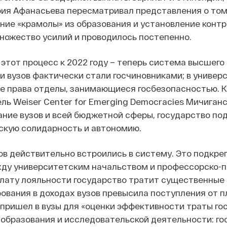
ия Афанасьева пересматривал представления о том, 
ение «крамолы» из образования и установление конт
ножество усилий и проводилось постепенно.
этот процесс к 2022 году – теперь система высшего
и вузов фактически стали госчиновниками; в универ
 права отделы, занимающиеся госбезопасностью. К
ль Weiser Center for Emerging Democracies Мичиганс
ние вузов и всей бюджетной сферы, государство по
скую солидарность и автономию.
ов действительно встроились в систему. Это подкре
ду университетским начальством и профессорско-
оплату лояльности государство тратит существенные 
ования в доходах вузов превысила поступления от п
 пришел в вузы для «оценки эффективности траты гос
образования и исследовательской деятельности: го