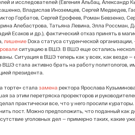
лей и исследователей (Евгения Альбац, Александр К
сашенко, Владислав Иноземцев, Сергей Медведев, Гас
иктор Горбатов, Сергей Ерофеев, Роман Бевзенко, Се
Ирина Алебастрова, Татьяна Левина, Элла Россман, Да
дий Есаков и др.), фактический отказ принять в маг
а,
лишение
Doxa статуса студенческой организации, 
ровали
ситуацию в ВШЭ. В ВШЭ еще остались нескол
ны. Ситуация в ВШЭ теперь как у всех, как везде — 
 ВШЭ стала активно брать на работу политологов, 
ией президента.
а торте» стала
замена
ректора Ярослава Кузьминова
ая за этим перетряска проректоров и руководителе
делал практически все, что у него просили кураторы.
нить пост. Можно предположить, что поданный как 
тсутствие уголовных дел — примерно таких, какие у