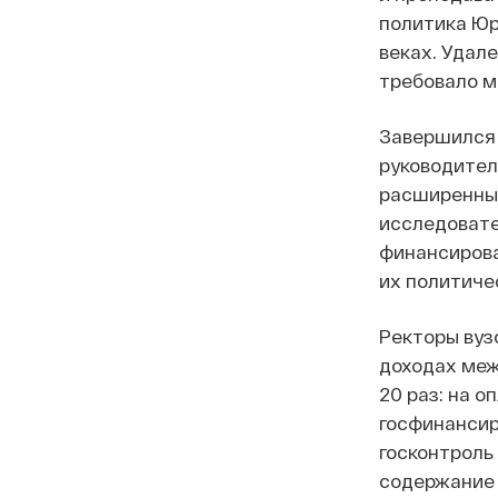
политика Юр
веках. Удал
требовало м
Завершился 
руководител
расширенные
исследовате
финансирова
их политиче
Ректоры вуз
доходах меж
20 раз: на 
госфинансир
госконтроль
содержание 