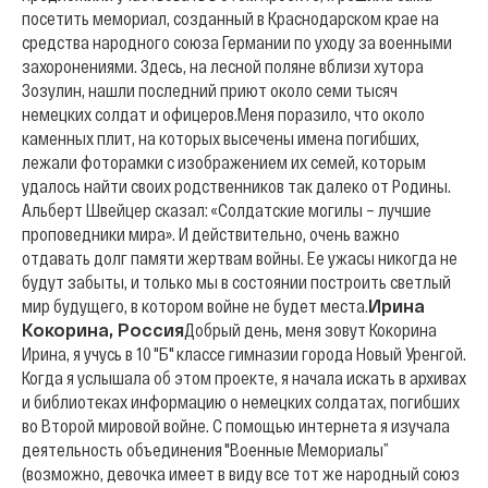
посетить мемориал, созданный в Краснодарском крае на
средства народного союза Германии по уходу за военными
захоронениями. Здесь, на лесной поляне вблизи хутора
Зозулин, нашли последний приют около семи тысяч
немецких солдат и офицеров.
Меня поразило, что около
каменных плит, на которых высечены имена погибших,
лежали фоторамки с изображением их семей, которым
удалось найти своих родственников так далеко от Родины.
Альберт Швейцер сказал: «Солдатские могилы – лучшие
проповедники мира». И действительно, очень важно
отдавать долг памяти жертвам войны. Ее ужасы никогда не
будут забыты, и только мы в состоянии построить светлый
мир будущего, в котором войне не будет места.
Ирина
Кокорина, Россия
Добрый день, меня зовут Кокорина
Ирина, я учусь в 10 "Б" классе гимназии города Новый Уренгой.
Когда я услышала об этом проекте, я начала искать в архивах
и библиотеках информацию о немецких солдатах, погибших
во Второй мировой войне. С помощью интернета я изучала
деятельность объединения "Военные Мемориалы”
(возможно, девочка имеет в виду все тот же народный союз