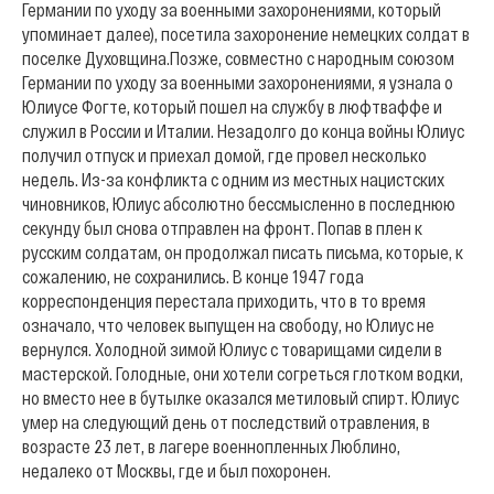
Германии по уходу за военными захоронениями, который
упоминает далее), посетила захоронение немецких солдат в
поселке Духовщина.
Позже, совместно с народным союзом
Германии по уходу за военными захоронениями, я узнала о
Юлиусе Фогте, который пошел на службу в люфтваффе и
служил в России и Италии. Незадолго до конца войны Юлиус
получил отпуск и приехал домой, где провел несколько
недель. Из-за конфликта с одним из местных нацистских
чиновников, Юлиус абсолютно бессмысленно в последнюю
секунду был снова отправлен на фронт. Попав в плен к
русским солдатам, он продолжал писать письма, которые, к
сожалению, не сохранились. В конце 1947 года
корреспонденция перестала приходить, что в то время
означало, что человек выпущен на свободу, но Юлиус не
вернулся. Холодной зимой Юлиус с товарищами сидели в
мастерской. Голодные, они хотели согреться глотком водки,
но вместо нее в бутылке оказался метиловый спирт. Юлиус
умер на следующий день от последствий отравления, в
возрасте 23 лет, в лагере военнопленных Люблино,
недалеко от Москвы, где и был похоронен.