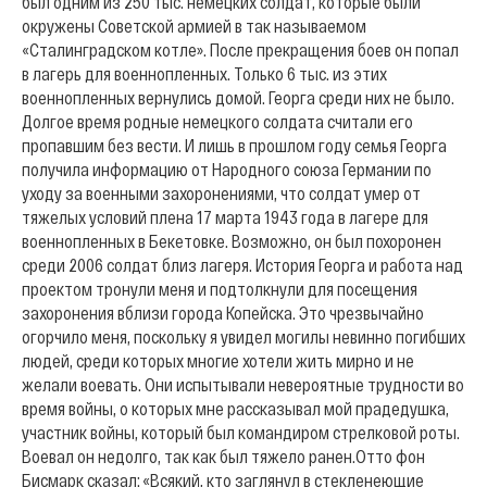
был одним из 250 тыс. немецких солдат, которые были
окружены Советской армией в так называемом
«Сталинградском котле». После прекращения боев он попал
в лагерь для военнопленных. Только 6 тыс. из этих
военнопленных вернулись домой. Георга среди них не было.
Долгое время родные немецкого солдата считали его
пропавшим без вести. И лишь в прошлом году семья Георга
получила информацию от Народного союза Германии по
уходу за военными захоронениями, что солдат умер от
тяжелых условий плена 17 марта 1943 года в лагере для
военнопленных в Бекетовке. Возможно, он был похоронен
среди 2006 солдат близ лагеря. История Георга и работа над
проектом тронули меня и подтолкнули для посещения
захоронения вблизи города Копейска. Это чрезвычайно
огорчило меня, поскольку я увидел могилы невинно погибших
людей, среди которых многие хотели жить мирно и не
желали воевать. Они испытывали невероятные трудности во
время войны, о которых мне рассказывал мой прадедушка,
участник войны, который был командиром стрелковой роты.
Воевал он недолго, так как был тяжело ранен.
Отто фон
Бисмарк сказал: «Всякий, кто заглянул в стекленеющие