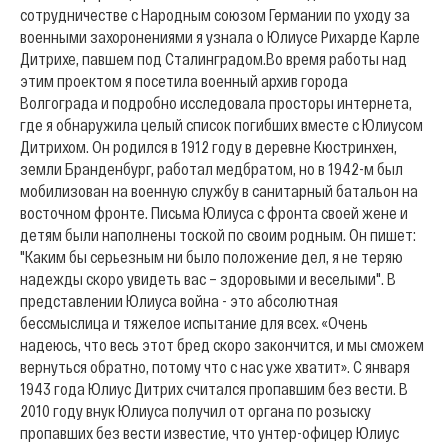
сотрудничестве с Народным союзом Германии по уходу за
военными захоронениями я узнала о Юлиусе Рихарде Карле
Дитрихе, павшем под Сталинградом.
Во время работы над
этим проектом я посетила военный архив города
Волгограда и подробно исследовала просторы интернета,
где я обнаружила целый список погибших вместе с Юлиусом
Дитрихом. Он родился в 1912 году в деревне Кюстринхен,
земли Бранденбург, работал медбратом, но в 1942-м был
мобилизован на военную службу в санитарный батальон на
восточном фронте. Письма Юлиуса с фронта своей жене и
детям были наполнены тоской по своим родным. Он пишет:
"Каким бы серьезным ни было положение дел, я не теряю
надежды скоро увидеть вас – здоровыми и веселыми". В
представлении Юлиуса война - это абсолютная
бессмыслица и тяжелое испытание для всех. «Очень
надеюсь, что весь этот бред скоро закончится, и мы сможем
вернуться обратно, потому что с нас уже хватит». С января
1943 года Юлиус Дитрих считался пропавшим без вести. В
2010 году внук Юлиуса получил от органа по розыску
пропавших без вести известие, что унтер-офицер Юлиус