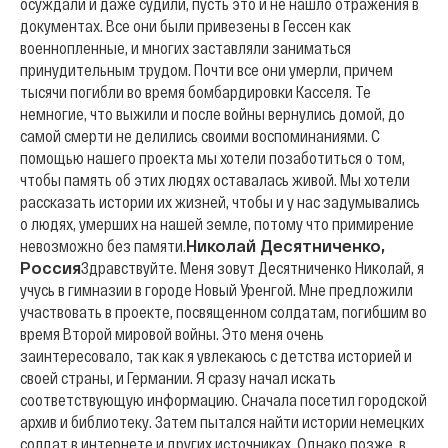
осуждали и даже судили, пусть это и не нашло отражения в
документах. Все они были привезены в Гессен как
военнопленные, и многих заставляли заниматься
принудительным трудом. Почти все они умерли, причем
тысячи погибли во время бомбардировки Касселя. Те
немногие, что выжили и после войны вернулись домой, до
самой смерти не делились своими воспоминаниями. С
помощью нашего проекта мы хотели позаботиться о том,
чтобы память об этих людях оставалась живой. Мы хотели
рассказать истории их жизней, чтобы и у нас задумывались
о людях, умерших на нашей земле, потому что примирение
невозможно без памяти.
Николай Десятниченко,
Россия
Здравствуйте. Меня зовут Десятниченко Николай, я
учусь в гимназии в городе Новый Уренгой. Мне предложили
участвовать в проекте, посвященном солдатам, погибшим во
время Второй мировой войны. Это меня очень
заинтересовало, так как я увлекаюсь с детства историей и
своей страны, и Германии. Я сразу начал искать
соответствующую информацию. Сначала посетил городской
архив и библиотеку. Затем пытался найти истории немецких
солдат в интернете и других источниках. Однако позже, в