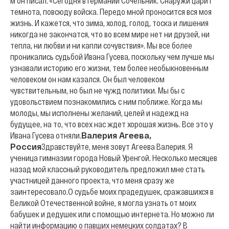
м он писал: «Сегодня в Германии Сочельник. Снаружи царит
темнота, повсюду войска. Передо мной проносится вся моя
жизнь. И кажется, что зима, холод, голод, тоска и лишения
никогда не закончатся, что во всем мире нет ни друзей, ни
тепла, ни любви и ни капли сочувствия». Мы все более
проникались судьбой Ивана Гусева, поскольку чем лучше мы
узнавали историю его жизни, тем более необыкновенным
человеком он нам казался. Он был человеком
чувствительным, но был не чужд политики. Мы бы с
удовольствием познакомились с ним поближе. Когда мы
молоды, мы исполнены желаний, целей и надежд на
будущее, на то, что всех нас ждет хорошая жизнь. Все это у
Ивана Гусева отняли.
Валерия Агеева,
Россия
Здравствуйте, меня зовут Агеева Валерия. Я
ученица гимназии города Новый Уренгой. Несколько месяцев
назад мой классный руководитель предложил мне стать
участницей данного проекта, что меня сразу же
заинтересовало.
О судьбе моих прадедушек, сражавшихся в
Великой Отечественной войне, я могла узнать от моих
бабушек и дедушек или с помощью интернета. Но можно ли
найти информацию о павших немецких солдатах? В