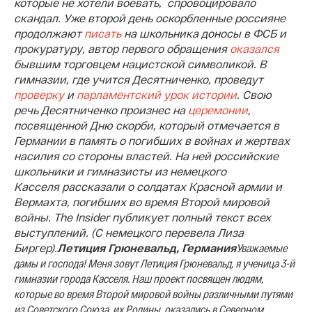
которые не хотели воевать, спровоцировало
скандал. Уже второй день оскорбленные россияне
продолжают
писать
на школьника доносы в ФСБ и
прокуратуру, автор первого обращения
оказался
бывшим торговцем нацистской символикой. В
гимназии, где учится Десятниченко, проведут
проверку
и
парламентский урок истории
. Свою
речь Десятниченко произнес на
церемонии
,
посвященной Дню скорби, который отмечается в
Германии в память о погибших в войнах и жертвах
насилия со стороны властей. На ней российские
школьники и гимназисты из немецкого
Касселя рассказали о солдатах Красной армии и
Вермахта, погибших во время Второй мировой
войны. The Insider публикует полный текст всех
выступлений. (С немецкого перевела Лиза
Биргер).
Летиция Грюневальд, Германия
Уважаемые
дамы и господа! Меня зовут Летиция Грюневальд, я ученица 3-й
гимназии города Касселя. Наш проект посвящен людям,
которые во время Второй мировой войны различными путями
из Советского Союза, их Родины, оказались в Северном