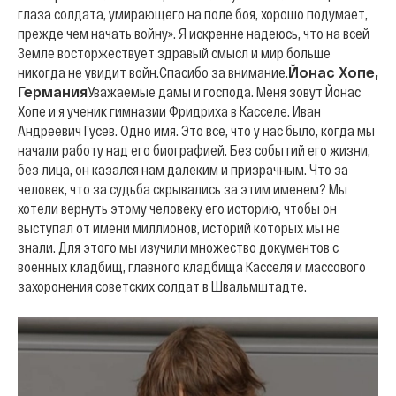
глаза солдата, умирающего на поле боя, хорошо подумает,
прежде чем начать войну». Я искренне надеюсь, что на всей
Земле восторжествует здравый смысл и мир больше
никогда не увидит войн.
Спасибо за внимание.
Йонас Хопе,
Германия
Уважаемые дамы и господа. Меня зовут Йонас
Хопе и я ученик гимназии Фридриха в Касселе. Иван
Андреевич Гусев. Одно имя. Это все, что у нас было, когда мы
начали работу над его биографией. Без событий его жизни,
без лица, он казался нам далеким и призрачным. Что за
человек, что за судьба скрывались за этим именем? Мы
хотели вернуть этому человеку его историю, чтобы он
выступал от имени миллионов, историй которых мы не
знали. Для этого мы изучили множество документов с
военных кладбищ, главного кладбища Касселя и массового
захоронения советских солдат в Швальмштадте.