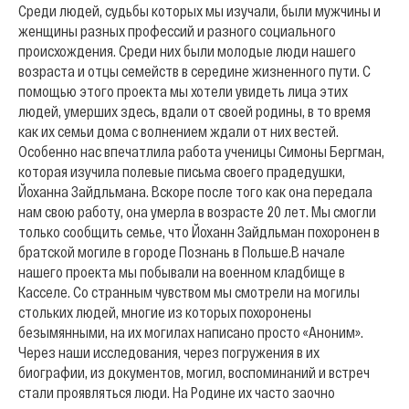
Среди людей, судьбы которых мы изучали, были мужчины и
женщины разных профессий и разного социального
происхождения. Среди них были молодые люди нашего
возраста и отцы семейств в середине жизненного пути. С
помощью этого проекта мы хотели увидеть лица этих
людей, умерших здесь, вдали от своей родины, в то время
как их семьи дома с волнением ждали от них вестей.
Особенно нас впечатлила работа ученицы Симоны Бергман,
которая изучила полевые письма своего прадедушки,
Йоханна Зайдльмана. Вскоре после того как она передала
нам свою работу, она умерла в возрасте 20 лет. Мы смогли
только сообщить семье, что Йоханн Зайдльман похоронен в
братской могиле в городе Познань в Польше.
В начале
нашего проекта мы побывали на военном кладбище в
Касселе. Со странным чувством мы смотрели на могилы
стольких людей, многие из которых похоронены
безымянными, на их могилах написано просто «Аноним».
Через наши исследования, через погружения в их
биографии, из документов, могил, воспоминаний и встреч
стали проявляться люди. На Родине их часто заочно