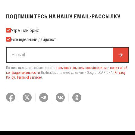
ПОДПИШИТЕСЬ НА НАШУ EMAIL-РАССЫЛКУ
Подпишитесь на нашу Email-рассылку
Утренний бриф
Еженедельный дайджест
Подписываясь, вы соглашаетесь с
пользовательским соглашением
и
политикой
конфиденциальности
The Insider,
а также с условиями Google reCAPTCHA
(
Privacy
Policy
,
Terms of Service
).