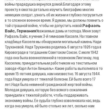
войны прадедушка вернулся домой.
Благодаря этому
проекту я смогла детально изучить биографию многих
немецких солдат, узнать об их жизни и глубоко погрузиться
в то сложное военное время. Я думаю, мы должны помнить о
той страшной войне, чтобы не допустить новой.
Рафаэль
Вайс, Германия
Уважаемые дамы и господа. Меня зовут
Рафаэль Вайс, я ученик 3-й гимназии Касселя. На главном
кладбище Касселя мы обнаружили могильный камень Нади
Трухановой. Надя Труханова родилась 6 августа 1926 года в
Кировограде в тогдашнем Советском Союзе. С июля 1942
года она была военнопленной в гессенском Лихтенау, под
Касселем, принудительным работником на текстильном
заводе «Карл Антон Хеншель». Какие работы выполняла в то
время 15-летняя девушка, нам неизвестно. 16 августа 1944
года Надя умерла от тяжелой болезни. Ей было всего 17
лет.
Надя была невинной гражданской жертвой войны.
Молодая девушка, которую без всякого сожаления
принудили к тяжелой работе, чтобы поддерживать
экономику войны. Ее судьба глубоко взволновала нас, ведь
когда она умерла, ей было столько же лет, сколько нам