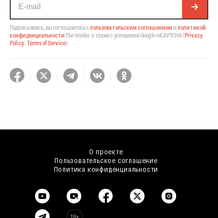
Подписываясь, вы соглашаетесь с
пользовательским соглашением
и
политикой
конфиденциальности
The Insider,
а также с условиями Google reCAPTCHA
(
Privacy
Policy
,
Terms of Service
).
О проекте
Пользовательское соглашение
Политика конфиденциальности
18+