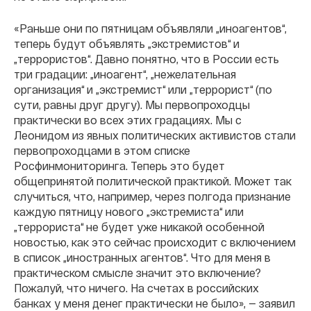
«Раньше они по пятницам объявляли „иноагентов“,
теперь будут объявлять „экстремистов“ и
„террористов“. Давно понятно, что в России есть
три градации: „иноагент“, „нежелательная
организация“ и „экстремист“ или „террорист“ (по
сути, равны друг другу). Мы первопроходцы
практически во всех этих градациях. Мы с
Леонидом из явных политических активистов стали
первопроходцами в этом списке
Росфинмониторинга. Теперь это будет
общепринятой политической практикой. Может так
случиться, что, например, через полгода признание
каждую пятницу нового „экстремиста“ или
„террориста“ не будет уже никакой особенной
новостью, как это сейчас происходит с включением
в список „иностранных агентов“. Что для меня в
практическом смысле значит это включение?
Пожалуй, что ничего. На счетах в российских
банках у меня денег практически не было», — заявил