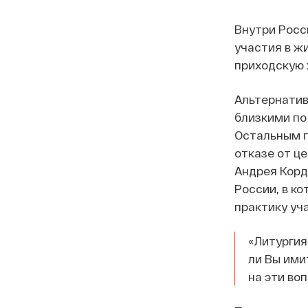
Внутри Росс
участия в ж
приходскую 
Альтернатив
близкими по
Остальным п
отказе от ц
Андрея Корд
России, в к
практику уч
«Литургия
ли Вы ими
на эти во