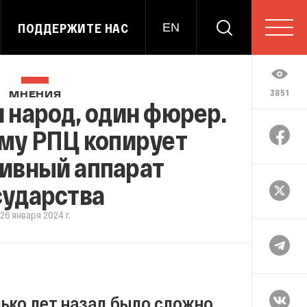
ПОДДЕРЖИТЕ НАС
EN
3851
МНЕНИЯ
н народ, один фюрер.
ему РПЦ копирует
ивный аппарат
сударства
26 января 2024 г.
ько лет назад было сложно