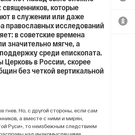
: священников, которые
ают в служении или даже
ра православных исследований
ет: в советские времена
и значительно мягче, а
поддержку среди епископата.
 Церковь в России, скорее
бщин без четкой вертикальной
гнев. Но, с другой стороны, если сам
ников, а вместе с ними и мирян,
ятой Руси», то неизбежным следствием
 расправы над инакомыслящими.