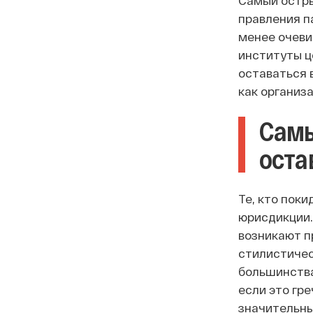
Самый остры
правления п
менее очеви
институты ц
оставаться 
как организа
Самы
оста
Те, кто пок
юрисдикции.
возникают п
стилистичес
большинства
если это гр
значительны