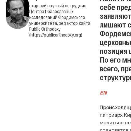
себе пре
старший научный сотрудник
Центра Православных
заявляют
исследований Фордэмского
лишают с
университета, редактор сайта
Public Orthodoxy
Фордемск
(https://publicorthodoxy.org)
церковны
позиция 
По его м
всего, п
структур
EN
Происходяще
патриарх Ки
молиться не
становятся 