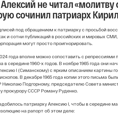
 Алексий не читал «молитву 
рую сочинил патриарх Кири
дписей под обращением к патриарху с просьбой вос
как и сотни публикаций в российских и мировых СМИ, 
орпорация могут просто проигнорировать.
024 года вполне можно сопоставить с репрессиями 
а в середине 1960-х годов. В ноябре 1965 года они 
лексию I (Симанскому) с ярким описанием картины го
ископов. В декабре 1965 года копии этого письма бы
 Николаю Подгорному, председателю Совета минист
у прокурору СССР Роману Руденко.
адобилось патриарху Алексию I, чтобы в середине ма
золюцию на рапорт об этом деле: