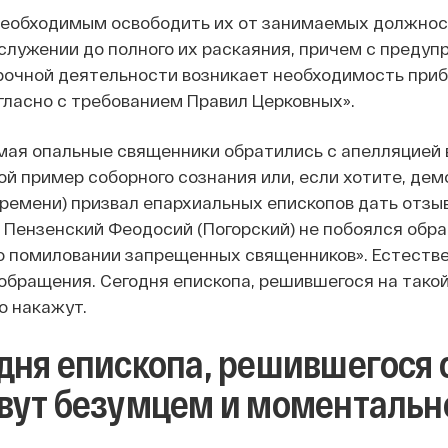
еобходимым освободить их от занимаемых должнос
лужении до полного их раскаяния, причем с предуп
рочной деятельности возникает необходимость приб
гласно с требованием Правил Церковных».
 мая опальные священники обратились с апелляцией 
ой пример соборного сознания или, если хотите, де
времени) призвал епархиальных епископов дать отзыв
 Пензенский Феодосий (Погорский) не побоялся обр
 помиловании запрещенных священников». Естествен
 обращения. Сегодня епископа, решившегося на такой
 накажут.
дня епископа, решившегося 
вут безумцем и моментальн