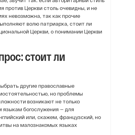
ае, звучит так: если авторитарный стиль
я против Церкви столь очевидны, и не
иях невозможна, так как прочие
выполняют волю патриарха, стоит ли
уциональной Церкви, о понимании Церкви
рос: стоит ли
выбрать другие православные
амостоятельностью, но проблемы
 сложности возникают не только
м языкам богослужения — для
глийский или, скажем, французский, но
олитвы на малознакомых языках