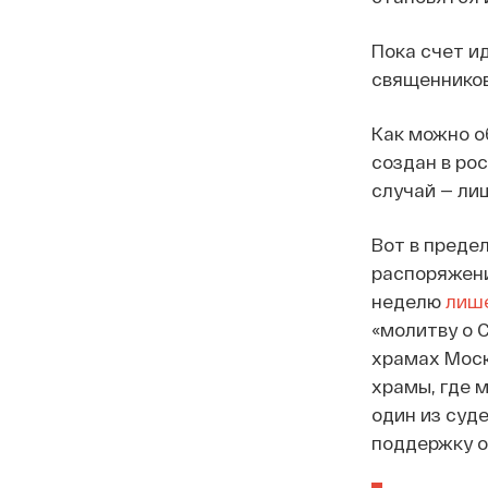
Пока счет и
священников
Как можно о
создан в ро
случай — ли
Вот в преде
распоряжен
неделю
лиш
«молитву о 
храмах Моск
храмы, где м
один из суд
поддержку о