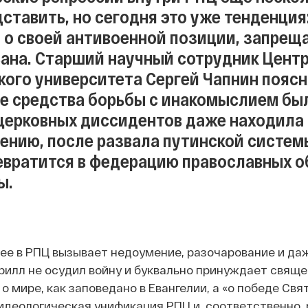
дставить, но сегодня это уже тенденция
 о своей антивоенной позиции, запрещ
ана. Старший научный сотрудник Цент
ого университета Сергей Чапнин поясня
е средства борьбы с инакомыслием был
церковных диссидентов даже находила 
нению, после развала путинской системы
ревратится в федерацию православных о
ы.
е в РПЦ вызывает недоумение, разочарование и даже 
рилл не осудил войну и буквально принуждает священ
 о мире, как заповедано в Евангелии, а «о победе Св
идеологическая унификация РПЦ и, соответственно,