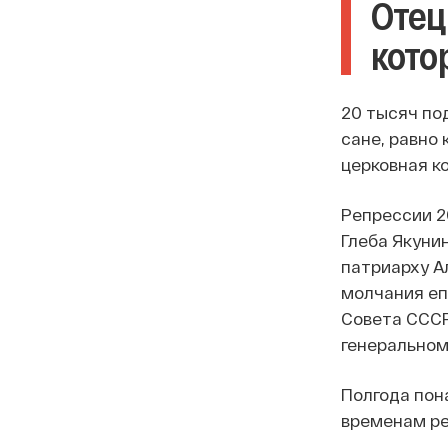
Отец
кото
20 тысяч по
сане, равно 
церковная к
Репрессии 2
Глеба Якунин
патриарху А
молчания еп
Совета СССР
генеральном
Полгода пон
временам ре