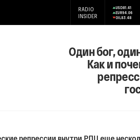
USD
81.41
RADIO
EUR
94.06
INSIDER
OIL
83.48
Один бог, оди
Как и поч
репресс
го
ские репрессии внутри РПЦ еще нескол