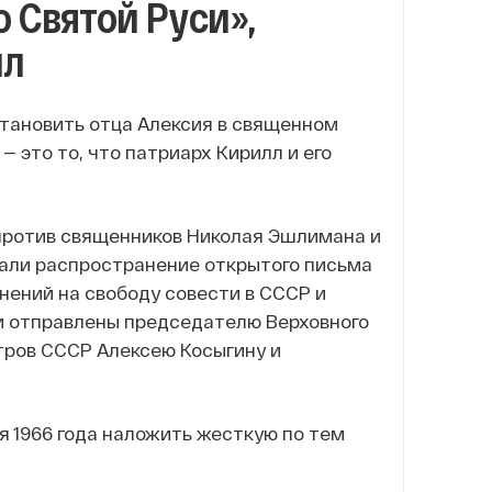
о Святой Руси»,
лл
становить отца Алексия в священном
— это то, что патриарх Кирилл и его
против священников Николая Эшлимана и
начали распространение открытого письма
нений на свободу совести в СССР и
ли отправлены председателю Верховного
ров СССР Алексею Косыгину и
я 1966 года наложить жесткую по тем