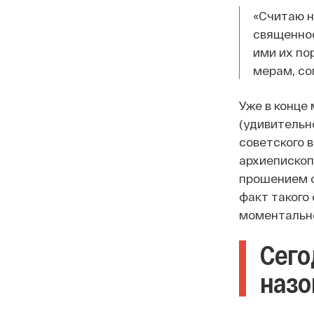
«Считаю н
священнос
ими их по
мерам, со
Уже в конце
(удивительн
советского 
архиепископ
прошением о
факт такого
моментально
Сего
назо