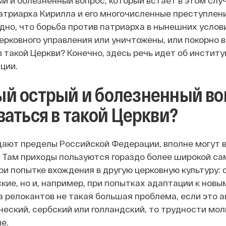
й и болезненный вопрос, который встает в этом случ
атриарха Кирилла и его многочисленные преступлени
дно, что борьба против патриарха в нынешних услов
ерковного управления или уничтожены, или покорно 
в такой Церкви? Конечно, здесь речь идет об инстит
ции.
й острый и болезненный воп
ваться в такой Церкви?
идают пределы Российской Федерации, вполне могут 
 Там приходы пользуются гораздо более широкой с
ри попытке вхождения в другую церковную культуру:
кие, но и, например, при попытках адаптации к новы
 релокантов не такая большая проблема, если это ан
еческий, сербский или голландский, то трудности м
е.