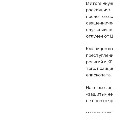
В итоге Яку
раскаяния». 
после того к
священническ
служении, н
отлучен от 
Как видно и
преступлени
религий и К
того, позиц
епископата.
На этом фон
«зашиты» не
не просто ч