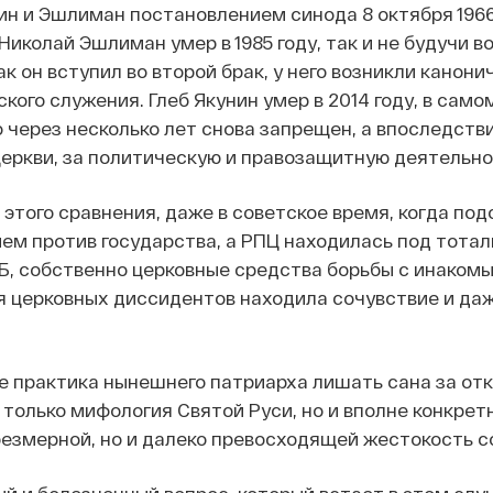
нин и Эшлиман постановлением синода 8 октября 196
Николай Эшлиман умер в 1985 году, так и не будучи 
ак он вступил во второй брак, у него возникли канон
ого служения. Глеб Якунин умер в 2014 году, в самом
о через несколько лет снова запрещен, а впоследств
Церкви, за политическую и правозащитную деятельно
з этого сравнения, даже в советское время, когда п
ем против государства, а РПЦ находилась под тота
ГБ, собственно церковные средства борьбы с инаком
ия церковных диссидентов находила сочувствие и да
е практика нынешнего патриарха лишать сана за отк
 только мифология Святой Руси, но и вполне конкрет
резмерной, но и далеко превосходящей жестокость с