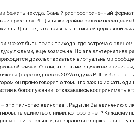
ии бежать некуда. Самый распространенный формат п
изни приходов РПЦ или же крайне редкое посещение 
жизнь. Для тех, кто привык к активной церковной жи
ой может быть поиск прихода, где встреча с едином
 духу людьми, еще возможна. Но эта альтернатива ра
риходится довольствоваться виртуальными сообще
ерковной жизни. О том, что такие случаи не единичн
очкина (перешедшего в 2023 году из РПЦ в Констант
отором он прямо говорит о том, что важно искать е
астия в богослужении, отказавшись воспринимать его
 — это таинство единства... Рады ли Вы единению с
тировать единство с ними, которого нет? Каждому пр
просы отрицательный, вы вправе воздержаться от уча