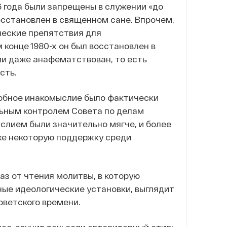
6 года были запрещены в служении «до
восстановлен в священном сане. Впрочем,
ические препятствия для
 конце 1980-х он был восстановлен в
ии даже анафематствован, то есть
сть.
одобное инакомыслие было фактически
льным контролем Совета по делам
ыслием были значительно мягче, и более
же некоторую поддержку среди
аз от чтения молитвы, в которую
ные идеологические установки, выглядит
оветского времени.