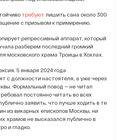
стойчиво
требуют
лишить сана около 300
ращение с призывом к примирению.
опирует репрессивный аппарат, который
начала разберем последний громкий
ля московского храма Троицы в Хохлах.
ксия. 5 января 2024 года
ят с должности настоятеля, а уже через
квы. Формальный повод — не читал
требовал постоянно читать во всех
ублично заявить, что лучше ходить в те
дин из викарных епископов Москвы, ни
ких храмов не высказался публично в
ро и гладко.