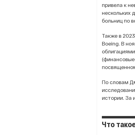
привела к н
нескольких д
больниц по в
Также в 2023
Boeing. В но
облигациями 
(финансовые,
посвященном
По словам Д
исследовании
истории. За
Что такое