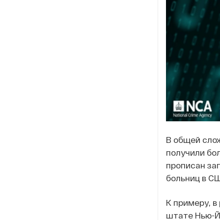
В общей сло
получили бол
прописан за
больниц в СШ
К примеру, в
штате Нью-