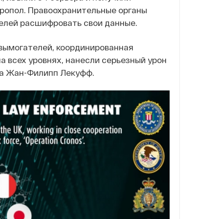
вропол. Правоохранительные органы
телей расшифровать свои данные.
-вымогателей, координированная
а всех уровнях, нанесли серьезный урон
ла Жан-Филипп Лекуфф.