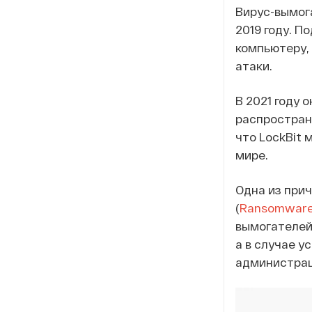
Вирус-вымога
2019 году. 
компьютеру, 
атаки.
В 2021 году 
распростран
что LockBit 
мире.
Одна из прич
(
Ransomware-
вымогателей,
а в случае у
администраци