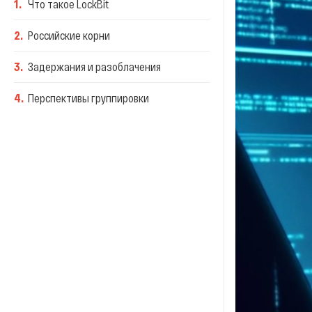
1
.
Что такое LockBit
2
.
Российские корни
3
.
Задержания и разоблачения
4
.
Перспективы группировки