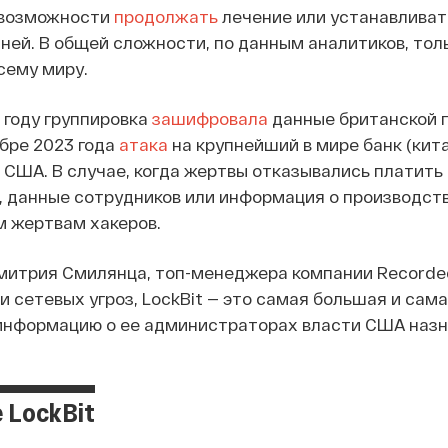
евозможности
продолжать
лечение или устанавливат
ней. В общей сложности, по данным аналитиков, толь
сему миру.
 году группировка
зашифровала
данные британской п
ябре 2023 года
атака
на крупнейший в мире банк (кит
США. В случае, когда жертвы отказывались платить 
 данные сотрудников или информация о производстве
 жертвам хакеров.
митрия Смилянца, топ-менеджера компании Recorded
 сетевых угроз, LockBit — это самая большая и сам
 информацию о ее администраторах власти США назна
 LockBit