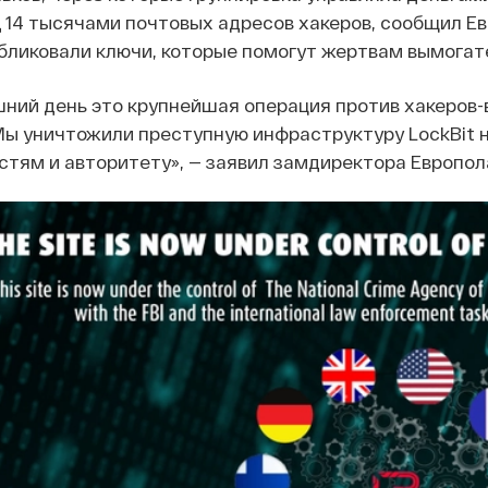
д 14 тысячами почтовых адресов хакеров, сообщил Е
убликовали ключи, которые помогут жертвам вымога
шний день это крупнейшая операция против хакеров
ы уничтожили преступную инфраструктуру LockBit н
стям и авторитету», — заявил замдиректора Европо