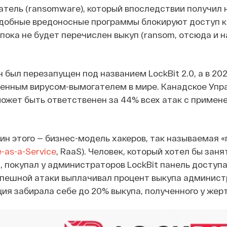
тель (ransomware), который впоследствии получил н
Подобные вредоносные программы блокируют доступ 
пока не будет перечислен выкуп (ransom, отсюда и н
он был перезапущен под названием LockBit 2.0, а в 20
енным вирусом-вымогателем в мире. Канадское Упр
может быть ответственен за 44% всех атак с примен
ин этого — бизнес-модель хакеров, так называемая 
as-a-Service
, RaaS). Человек, который хотел бы за
 покупал у администраторов LockBit панель доступа
спешной атаки выплачивал процент выкупа администр
я забирала себе до 20% выкупа, полученного у жер