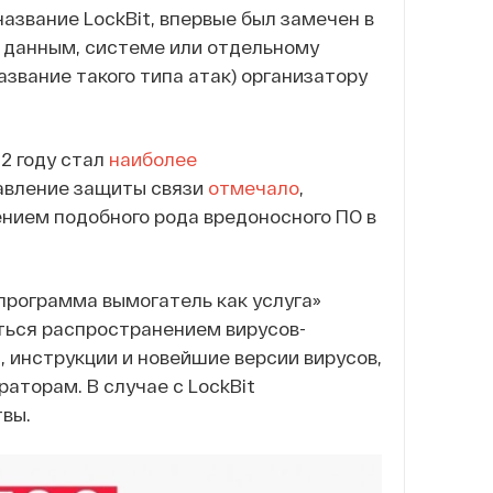
азвание LockBit, впервые был замечен в
к данным, системе или отдельному
азвание такого типа атак) организатору
22 году стал
наиболее
авление защиты связи
отмечало
,
ением подобного рода вредоносного ПО в
«программа вымогатель как услуга»
няться распространением вирусов-
, инструкции и новейшие версии вирусов,
аторам. В случае с LockBit
твы.