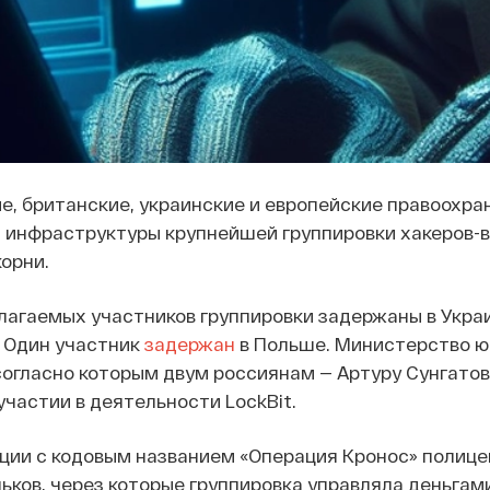
е, британские, украинские и европейские правоохра
 инфраструктуры крупнейшей группировки хакеров-
орни.
лагаемых участников группировки задержаны в Укра
. Один участник
задержан
в Польше. Министерство ю
 согласно которым двум россиянам — Артуру Сунгато
участии в деятельности LockBit.
ации с кодовым названием «Операция Кронос» полиц
ков, через которые группировка управляла деньгами