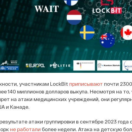
жности, участникам LockBit
приписывают
почти 2300
ее 140 миллионов долларов выкупа. Несмотря на то,
прет на атаки медицинских учреждений, они регуляр
А и Канаде.
 результате атаки группировки в сентябре 2023 года
Йорк
не работали
более недели. Атака на детскую бол