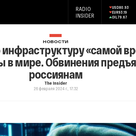
USD
80.93
RADIO
EUR
93.19
INSIDER
OIL
79.67
НОВОСТИ
 инфраструктуру «самой в
ы в мире. Обвинения предъ
россиянам
The Insider
26 февраля 2024 г., 17:32