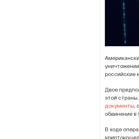
Американски
уничтожении
российские к
Двое предпо
этой страны
документы
,
обвинение в 
В ходе опер
криптокошель