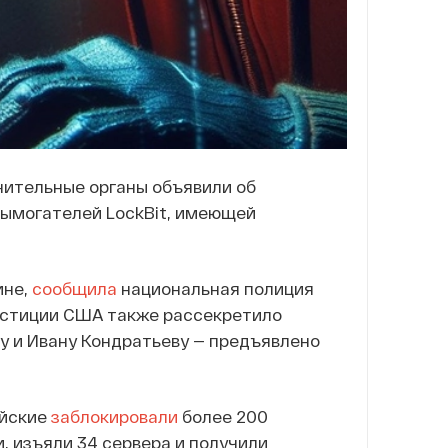
нительные органы объявили об
вымогателей LockBit, имеющей
ине,
сообщила
национальная полиция
стиции США также рассекретило
ву и Ивану Кондратьеву — предъявлено
ейские
заблокировали
более 200
, изъяли 34 сервера и получили