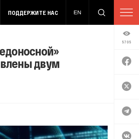
ПОДДЕРЖИТЕ НАС
EN
5705
редоносной»
явлены двум