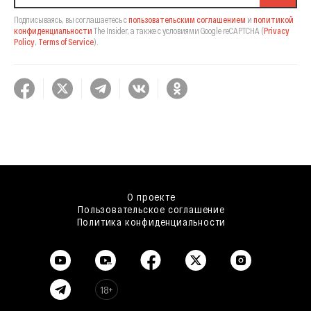
Подписываясь, вы соглашаетесь с
пользовательским соглашением
и
политикой
конфиденциальности
The Insider,
а также с условиями Google reCAPTCHA
(
Privacy
Policy
,
Terms of Service
).
О проекте
Пользовательское соглашение
Политика конфиденциальности
18+