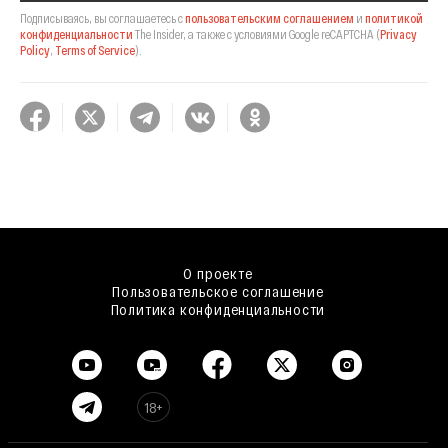
Подписываясь, вы соглашаетесь с
пользовательским соглашением
и
политикой
конфиденциальности
The Insider,
а также с условиями Google reCAPTCHA
(
Privacy
Policy
,
Terms of Service
).
О проекте
Пользовательское соглашение
Политика конфиденциальности
18+