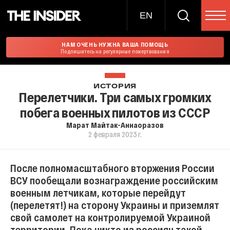
EN
НАМ ОЧЕНЬ НУЖНА ВАША ПОМОЩЬ
Подпишитесь на регулярные пожертвования
ИСТОРИЯ
Перелетчики. Три самых громких
побега военных пилотов из СССР
Марат Майтак-Аннаоразов
2 февраля 2023 г.
После полномасштабного вторжения России
ВСУ пообещали вознаграждение российским
военным летчикам, которые перейдут
(перелетят!) на сторону Украины и приземлят
свой самолет на контролируемой Украиной
территории. Пока никто из россиян такой