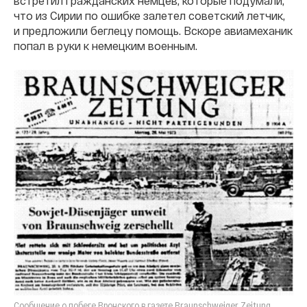
встретил гражданских немцев, которые подумали,
что из Сирии по ошибке залетел советский летчик,
и предложили беглецу помощь. Вскоре авиамеханик
попал в руки к немецким военным.
Сообщение о побеге Вронского в газете Braunschweiger Zeitung