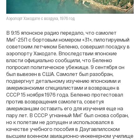
Аэропорт Хакодате с воздуха, 1976 год
В 9:15 японское радио передало, что самолет
МиГ-25П с бортовым номером «31», пилотируемый
советским летчиком Беленко, совершил посадку в
аэропорту Хакодате. Впоследствии японские
власти официально сообщили, что Беленко
попросил политическое убежище. 9 сентября он
был вывезен в США. Самолет был разобран,
подвергнут детальному изучению японскими и
американскими специалистами и возвращен в
СССР 15 ноября 1976 года. Беленко протестовал
против возвращения самолета, советуя
американцам оставить его для изучения еще на
пару лет. В СССР угнанный МиГ был снова собран,
но к полетам не допущен и использовался в
качестве учебного пособия в Даугавпилсском
высшем военном авиационно-инженерном училище