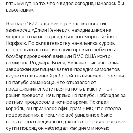
пять минут на то, что я видел сегодня, началась бы
революция».
В январе 1977 года Виктор Беленко посетил
авианосец «Джон Кеннеди», находившийся на
якорной стоянке на рейде военно-морской базы
Норфолк. По свидетельству начальника курсов
подготовки летных инструкторов истребительно-
бомбардировочной авиации ВМС США контр-
адмирала Роджера Бокса, Беленко был настолько
заворожен зрелищем взлета-посадки самолетов
вкупе со слаженной работой технического состава
на палубе авианосца, что отказался от
предложения спуститься на ночь в каюту — он
решил провести ночь прямо на палубе, наблюдая за
летным процессом в ночное время. Покидая
корабль, он признался офицерам ВМС, что сперва
подозревал их в том, что всё увиденное было
подстроено специально для него, но после того как
сутки подряд он наблюдал, как днем и ночью