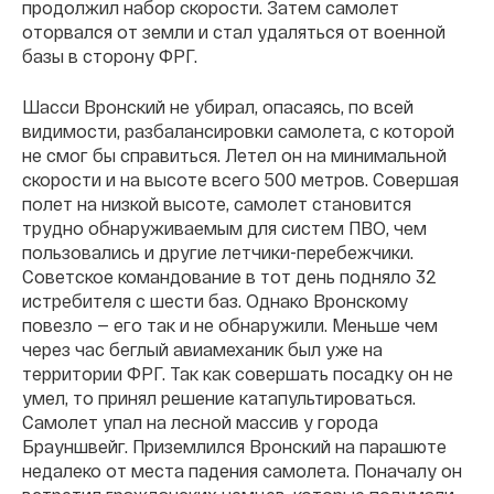
продолжил набор скорости. Затем самолет
оторвался от земли и стал удаляться от военной
базы в сторону ФРГ.
Шасси Вронский не убирал, опасаясь, по всей
видимости, разбалансировки самолета, с которой
не смог бы справиться. Летел он на минимальной
скорости и на высоте всего 500 метров. Совершая
полет на низкой высоте, самолет становится
трудно обнаруживаемым для систем ПВО, чем
пользовались и другие летчики-перебежчики.
Советское командование в тот день подняло 32
истребителя с шести баз. Однако Вронскому
повезло — его так и не обнаружили. Меньше чем
через час беглый авиамеханик был уже на
территории ФРГ. Так как совершать посадку он не
умел, то принял решение катапультироваться.
Самолет упал на лесной массив у города
Брауншвейг. Приземлился Вронский на парашюте
недалеко от места падения самолета. Поначалу он