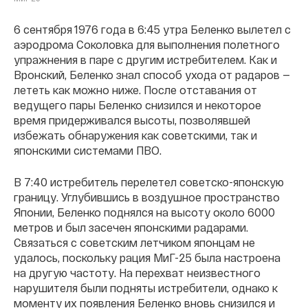
6 сентября 1976 года в 6:45 утра Беленко вылетел с
аэродрома Соколовка для выполнения полетного
упражнения в паре с другим истребителем. Как и
Вронский, Беленко знал способ ухода от радаров —
лететь как можно ниже. После отставания от
ведущего пары Беленко снизился и некоторое
время придерживался высоты, позволявшей
избежать обнаружения как советскими, так и
японскими системами ПВО.
В 7:40 истребитель перелетел советско-японскую
границу. Углубившись в воздушное пространство
Японии, Беленко поднялся на высоту около 6000
метров и был засечен японскими радарами.
Связаться с советским летчиком японцам не
удалось, поскольку рация МиГ-25 была настроена
на другую частоту. На перехват неизвестного
нарушителя были подняты истребители, однако к
моменту их появления Беленко вновь снизился и