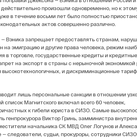
 поправки Джексона — Вэника в отношении России и
 действительно произошли одновременно, но к этом
уже в течение восьми лет было полностью приостано
аконодательных актов совершенно различно.
 — Вэника запрещает предоставлять странам, нар
н на эмиграцию и другие права человека, режим наи
я в торговле, государственные кредиты и кредитные
апрет на экспорт в страны с нерыночной экономикой
м высокотехнологичных, и дискриминационные тариф
вводит лишь персональные санкции в отношении узко
й список Магнитского включал всего 60 человек,
ричастных к гибели юриста в СИЗО. Самые высокопо
ль генпрокурора Виктор Гринь, замминистра внутрен
местители начальника СК МВД Олег Логунов и Алекс
 — следователи, судьи, прокуроры, сотрудники СИЗО