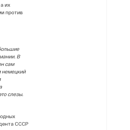
а их
ми против
 большие
мании. В
он сам
ли немецкий
и
а
это слезы.
родных
идента СССР