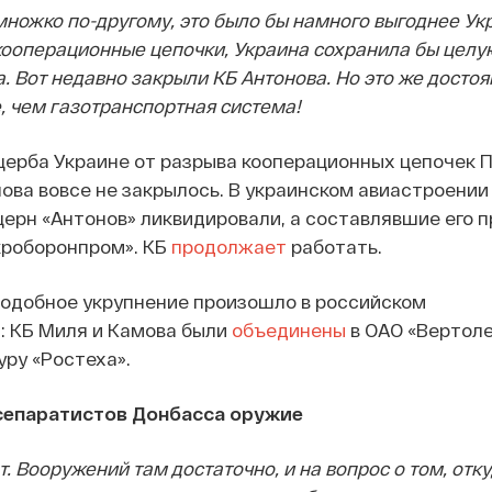
множко по-другому, это было бы намного выгоднее Укр
кооперационные цепочки, Украина сохранила бы целу
. Вот недавно закрыли КБ Антонова. Но это же досто
, чем газотранспортная система!
ерба Украине от разрыва кооперационных цепочек П
нова вовсе не закрылось. В украинском авиастроени
церн «Антонов» ликвидировали, а составлявшие его 
кроборонпром». КБ
продолжает
работать.
у подобное укрупнение произошло в российском
: КБ Миля и Камова были
объединены
в ОАО «Вертол
ру «Ростеха».
у сепаратистов Донбасса оружие
. Вооружений там достаточно, и на вопрос о том, отк