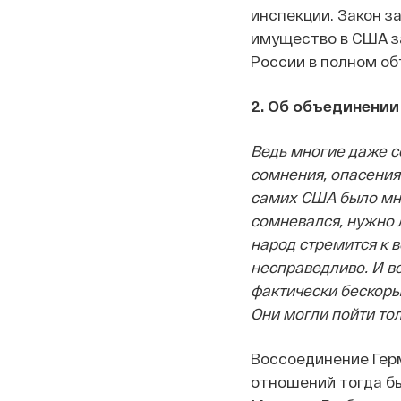
инспекции. Закон з
имущество в США з
России в полном об
2. Об объединени
Ведь многие даже с
сомнения, опасения
самих США было мно
сомневался, нужно л
народ стремится к 
несправедливо. И в
фактически бескорыс
Они могли пойти то
Воссоединение Герм
отношений тогда бы