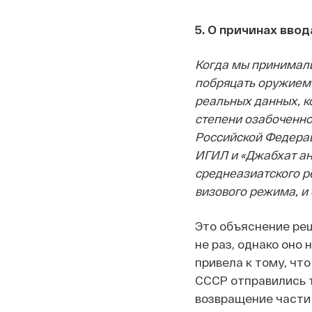
5. О причинах вво
Когда мы принимали
побряцать оружием и
реальных данных, ко
степени озабоченно
Российской Федерац
ИГИЛ и «Джабхат ан
среднеазиатского ре
визового режима, и 
Это объяснение реш
не раз, однако оно
привела к тому, чт
СССР отправились т
возвращение части 