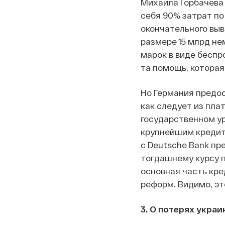
Михаила Горбачева 
себя 90% затрат по
окончательного выв
размере 15 млрд не
марок в виде беспр
та помощь, которая
Но Германия предост
как следует из пла
государственном ур
крупнейшим кредито
с Deutsche Bank пр
тогдашнему курсу п
основная часть кр
реформ. Видимо, эт
3. О потерях укра