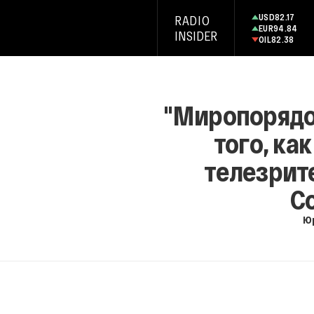
USD
82.17
RADIO
EUR
94.84
INSIDER
OIL
82.38
"Миропорядок
того, ка
телезрит
С
Ю