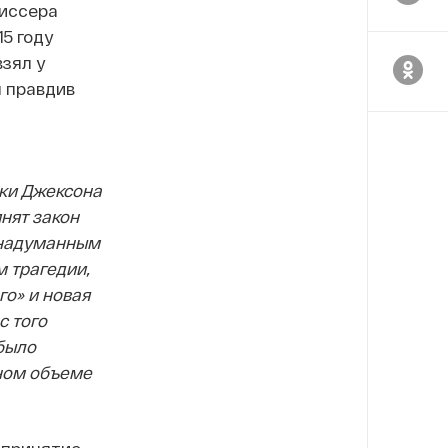
иссера
5 году
зял у
л правдив
вки Джексона
инят закон
 надуманным
м трагедии,
го» и новая
с того
 было
лном объеме