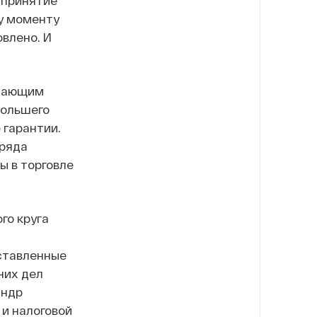
 принятие
у моменту
влено. И
ушающим
большего
 гарантии.
 ряда
ы в торговле
го круга
ставленные
них дел
андр
 и налоговой