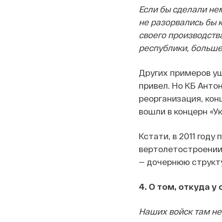
Если бы сделали не
не разорвались бы 
своего производства
республики, больше
Других примеров ущ
привел. Но КБ Анто
реорганизация, кон
вошли в концерн «У
Кстати, в 2011 год
вертолетостроении
— дочернюю структу
4. О том, откуда 
Наших войск там нет