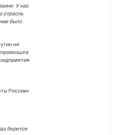
аине. У нас
ю отрасль
яние было
утин не
и произошла
предприятия
еты России»
уда берется