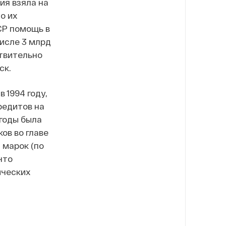
ия взяла на
о их
СР помощь в
числе 3 млрд
ствительно
ск.
 1994 году,
редитов на
 годы была
ов во главе
 марок (по
 что
ических