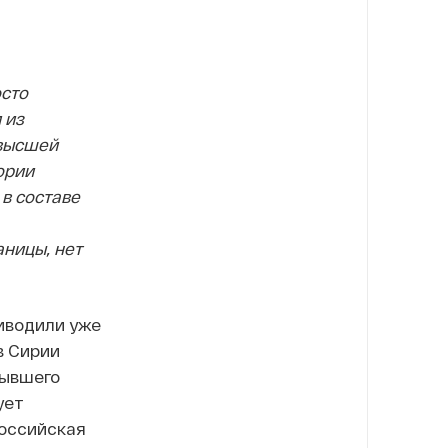
осто
 из
 высшей
ории
в составе
аницы, нет
иводили уже
в Сирии
бывшего
ует
российская