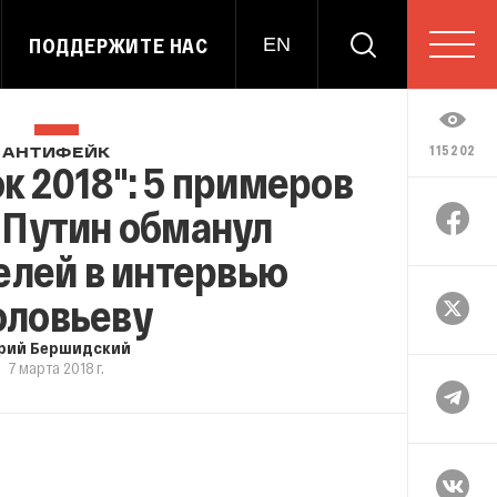
ПОДДЕРЖИТЕ НАС
EN
115202
АНТИФЕЙК
 2018": 5 примеров
к Путин обманул
елей в интервью
оловьеву
рий Бершидский
7 марта 2018 г.