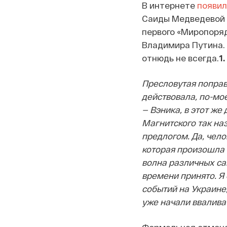
В интернете
появил
Саиды Медведевой 
первого «Миропоряд
Владимира Путина. 
отнюдь не всегда.
1
Пресловутая поправк
действовала, по-мое
— Вэника, в этот же
Магнитского так н
предлогом. Да, чело
которая произошла 
волна различных сан
времени принято. Я 
событий на Украине
уже начали ввалива