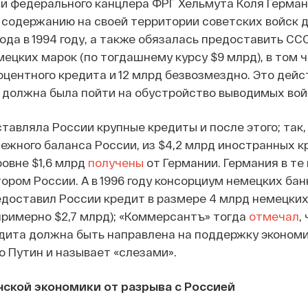
и федерального канцлера ФРГ Хельмута Коля Герман
 содержанию на своей территории советских войск д
ода в 1994 году, а также обязалась предоставить СС
мецких марок (по тогдашнему курсу $9 млрд), в том 
оцентного кредита и 12 млрд безвозмездно. Это дей
 должна была пойти на обустройство выводимых вой
авляла России крупные кредиты и после этого; так, в
тежного баланса России, из $4,2 млрд иностранных к
овне $1,6 млрд
получены
от Германии. Германия в те
ром России. А в 1996 году консорциум немецких банк
едоставил России кредит в размере 4 млрд немецких
римерно $2,7 млрд); «Коммерсантъ» тогда
отмечал
,
едита должна быть направлена на поддержку эконом
о Путин и называет «слезами».
инской экономики от разрыва с Россией