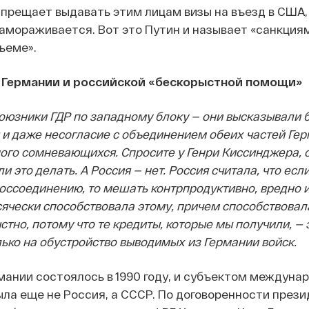
апрещает выдавать этим лицам визы на въезд в США, 
амораживается. Вот это Путин и называет «санкция
ъеме».
и Германии и российской «бескорыстной помощи»
оюзники ГДР по западному блоку — они высказывали
 и даже несогласие с объединением обеих частей Гер
го сомневающихся. Спросите у Генри Киссинджера, 
и это делать. А Россия — нет. Россия считала, что ес
воссоединению, то мешать контрпродуктивно, вредно 
сячески способствовала этому, причем способствовал
тно, потому что те кредиты, которые мы получили, — 
лько на обустройство выводимых из Германии войск.
ании состоялось в 1990 году, и субъектом междуна
ла еще не Россия, а СССР. По договоренности през