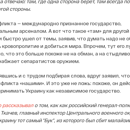
а отвечаю: там, где одна сторона берет, там всегда п
гой стороны.
фликта — международно признанное государство,
льным арсеналом. А вот что такое «там» для другой
 быстро ушел от темы, заявив, что думать надо не об
ь кровопролитие и добиться мира. Впрочем, тут его л
о, что это больше похоже не на обман, а на стыдлив
снабжает сепаратистов оружием.
явшись и с трудом подбирая слова, вдруг заявил, чт
нфликта «нашими». И это уже не ложь: похоже, он де
принимать Украину как независимое государство.
 рассказывал
о том, как как российский генерал-пол
Ткачев, главный инспектор Центрального военного ок
краину тот самый "Бук", из которого был сбит малайзи