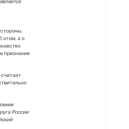
оявляется
 стороны,
 этом, а о
укавство
ое признание
о считает
йствительно
ковник
руга России
йский