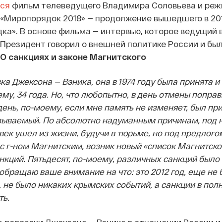
ся
фильм телеведущего Владимира Соловьева и реж
«Миропорядок 2018» — продолжение вышедшего в 201
ка». В основе фильма — интервью, которое ведущий в
Президент говорил о внешней политике России и бы
. О санкциях и законе Магнитского
а Джексона — Вэника, она в 1974 году была принята и
му, 34 года. Но, что любопытно, в день отмены попра
 день, по-моему, если мне память не изменяет, был пр
азываемый. По абсолютно надуманным причинам, под
век ушел из жизни, будучи в тюрьме, но под предлого
с г-ном Магнитским, возник новый «список Магнитско
кций. Пятьдесят, по-моему, различных санкций было 
обращаю ваше внимание на что: это 2012 год, еще не
, не было никаких крымских событий, а санкции в по
ть.