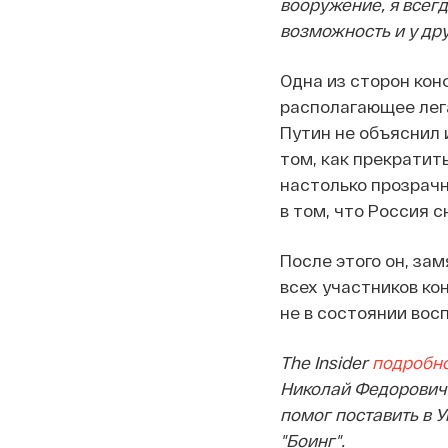
вооружение, я всегд
возможность и у дру
Одна из сторон кон
располагающее лега
Путин не объяснил и
том, как прекратит
настолько прозрачн
в том, что Россия 
После этого он, зам
всех участников ко
не в состоянии вос
The
Insider
подробно
Николай Федорович 
помог поставить в У
"Боинг"
.