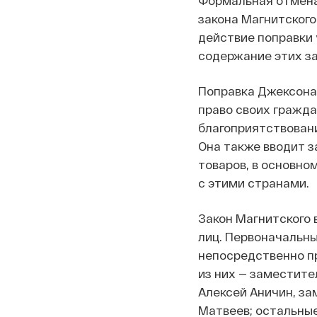
Формальная отмена
закона Магнитского
действие поправки 
содержание этих з
Поправка Джексона
право своих гражда
благоприятствовани
Она также вводит з
товаров, в основно
с этими странами.
Закон Магнитского 
лиц. Первоначальны
непосредственно п
из них — заместите
Алексей Аничин, за
Матвеев; остальные