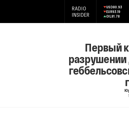
USD
80.93
RADIO
EUR
93.19
INSIDER
OIL
81.78
Первый к
разрушении 
геббельсовс
Ю