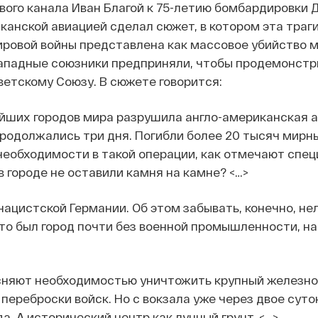
ого канала Иван Благой к 75-летию бомбардировки 
канской авиацией сделал сюжет, в котором эта траг
ировой войны представлена как массовое убийство 
западные союзники предприняли, чтобы продемонстр
етскому Союзу. В сюжете говорится:
ейших городов мира разрушила англо-американская а
родолжались три дня. Погибли более 20 тысяч мирн
еобходимости в такой операции, как отмечают спец
в городе не оставили камня на камне? <…>
нацистской Германии. Об этом забывать, конечно, нел
это был город почти без военной промышленности, н
сняют необходимостью уничтожить крупный железн
 переброски войск. Но с вокзала уже через двое суто
а. А исторический центр как лунный грунт. <…>