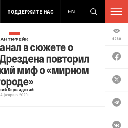
ПОДДЕРЖИТЕ НАС
EN
4260
АНТИФЕЙК
анал в сюжете о
Дрездена повторил
кий миф о «мирном
городе»
рий Бершидский
14 февраля 2020 г.