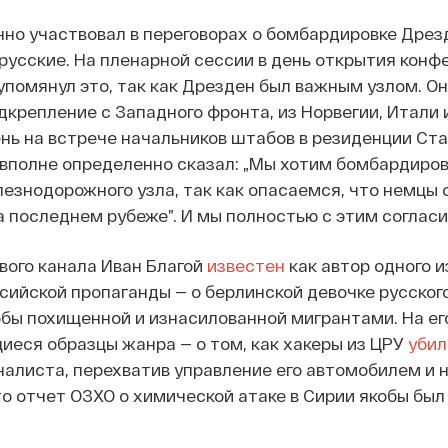
но участвовал в переговорах о бомбардировке Дрезд
русские. На пленарной сессии в день открытия конф
упомянул это, так как Дрезден был важным узлом. Он
крепление с Западного фронта, из Норвегии, Итали и
ь на встрече начальников штабов в резиденции Ста
 вполне определенно сказал: „Мы хотим бомбардиро
езнодорожного узла, так как опасаемся, что немцы 
 последнем рубеже”. И мы полностью с этим согласи
вого канала Иван Благой
известен
как автор одного 
сийской пропаганды — о берлинской девочке русског
бы похищенной и изнасилованной мигрантами. На его
еся образцы жанра — о том, как хакеры из ЦРУ
убил
алиста, перехватив управление его автомобилем и н
что отчет ОЗХО о химической атаке в Сирии якобы был