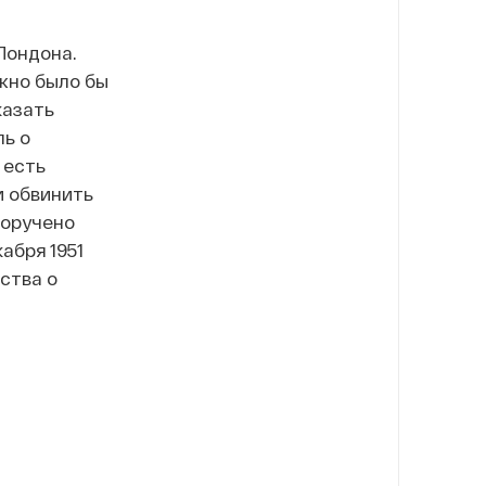
Лондона.
жно было бы
казать
ль о
 есть
и обвинить
поручено
абря 1951
ства о