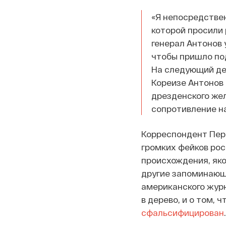
«Я непосредствен
которой просили 
генерал Антонов 
чтобы пришло под
На следующий ден
Кореизе Антонов
дрезденского жел
сопротивление на
Корреспондент Пер
громких фейков рос
происхождения, яко
другие запоминающи
американского журн
в дерево, и о том, 
сфальсифицирован
.