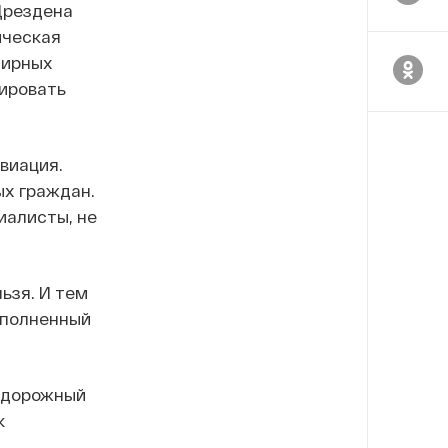
Дрездена
ическая
мирных
ировать
виация.
ых граждан.
иалисты, не
ьзя. И тем
аполненный
одорожный
к