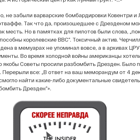
о, не забыли варварские бомбардировки Ковентри и 
фтваффе. Так что да, произошедшее с Дрезденом мо
к месть. Но в памятках для пилотов были слова, „по
способны королевские ВВС”. Токсичный актив. Черчил
ена в мемуарах не упоминал вовсе, а в архивах ЦРУ
менты. Во время холодной войны американцы хотел
о якобы Советы просили разбомбить Дрезден. Было 
 Перерыли все: „В ответ на ваш меморандум от 4 дек
 смогло найти какие-либо документальные свидетель
бомбить Дрезден”».