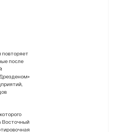
й повторяет
ные после
й
 Дрезденом»
дприятий,
дов
которого
а Восточный
ртировочная