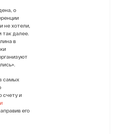
ена, о
еренции
и не хотели,
 так далее.
лина в
вки
организуют
лись».
из самых
о
 счету и
и
аправив его