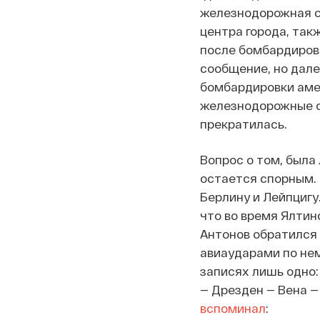
железнодорожная ст
центра города, так
после бомбардиров
сообщение, но дале
бомбардировки аме
железнодорожные об
прекратилась.
Вопрос о том, была
остается спорным. 
Берлину и Лейпцигу
что во время Ялтин
Антонов обратился
авиаударами по не
записях лишь одно:
— Дрезден — Вена —
вспоминал
: