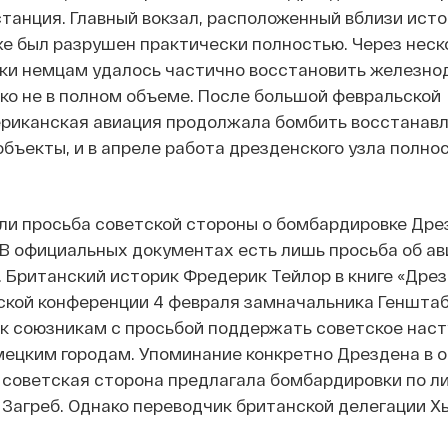
анция. Главный вокзал, расположенный вблизи исто
же был разрушен практически полностью. Через неск
ки немцам удалось частично восстановить железн
ко не в полном объеме. После большой февральской
риканская авиация продолжала бомбить восстанав
ъекты, и в апреле работа дрезденского узла полно
 ли просьба советской стороны о бомбардировке Дре
В официальных документах есть лишь просьба об ав
. Британский историк Фредерик Тейлор в книге «Дре
ской конференции 4 февраля замначальника Геншта
 к союзникам с просьбой поддержать советское нас
мецким городам. Упоминание конкретно Дрездена в 
 советская сторона предлагала бомбардировки по л
 Загреб. Однако переводчик британской делегации Х