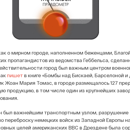
как о мирном городе, наполненном беженцами, Благо
их пропагандистов из ведомства Геббельса, сделан
действительности город был важным центром военно
Как
пишет
в книге «Бомбы над Бискаей, Барселоной и
к Жоан Мария Томас, в городе размещалось 127 пре
ю продукцию, в том числе один из крупнейших заво
ования.
ен был важнейшим транспортным узлом, разрушение 
о переброску немецких войск из Западной Европы н
новных целей американских ВВС в Дрездене была со