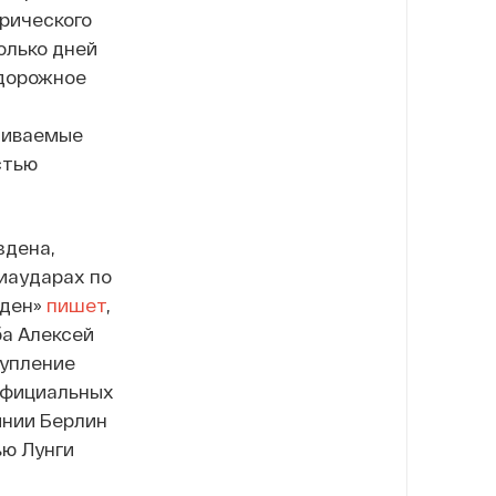
рического
олько дней
одорожное
ливаемые
стью
здена,
иаударах по
зден»
пишет
,
ба Алексей
тупление
официальных
инии Берлин
ью Лунги