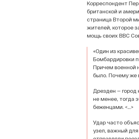
Корреспондент Перв
британской и амери
страница Второй м
жителей, которое 
мощь своих ВВС Сов
«Один из красив
Бомбардировки п
Причем военной н
было. Почему же 
Дрезден — город 
не менее, тогда 
беженцами. <…>
Удар часто объя
узел, важный для
отправляли поезд