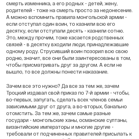
смерть изменника, а его родных - детей, жену,
родителей - тоже на смерть просто за недонесение.
А можно вспомнить правила монгольской армии -
если отступал один воин, то казнили всю его
десятку, если отступали десять - казнили сотню.
Это, между прочим, тоже касается родственных
связей - в десятку входили люди, принадлежавшие
одному роду. Струсивший воин позорил всю свою
родню, значит, все они были заинтересованы в том,
чтобы присматривать друг за другом. А если не
вышло, то все должны понести наказание.
Зачем все это нужно? Да все за тем же, зачем
Троцкий издавал свой приказ по 7-й армии - чтобы,
во-первых, запугать, сделать всех членов семьи
зависимыми друг от друга, а во-вторых, банально
отомстить. За тем же, зачем самые разные
государи - монгольские ханы, османские султаны,
византийские императоры и многие другие -
требовали от подчиненных правителей присылать к