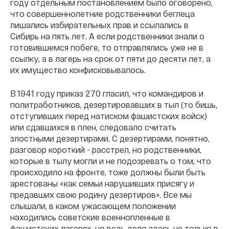
году отдельным постановлением было оговорено,
что совершеннолетние родственники беглеца
лишались избирательных прав и ссылались в
Сибирь на пять лет. А если родственники знали о
готовившемся побеге, то отправлялись уже не в
ссылку, а в лагерь на срок от пяти до десяти лет, а
их имущество конфисковывалось.
В 1941 году приказ 270 гласил, что командиров и
политработников, дезертировавших в тыл (то бишь,
отступивших перед натиском фашистских войск)
или сдавшихся в плен, следовало считать
злостными дезертирами. С дезертирами, понятно,
разговор короткий - расстрел, но родственники,
которые в тылу могли и не подозревать о том, что
происходило на фронте, тоже должны были быть
арестованы «как семьи нарушивших присягу и
предавших свою родину дезертиров». Все мы
слышали, в каком ужасающем положении
находились советские военнопленные в
фашистских лагерях, но ведь дело здесь не только в