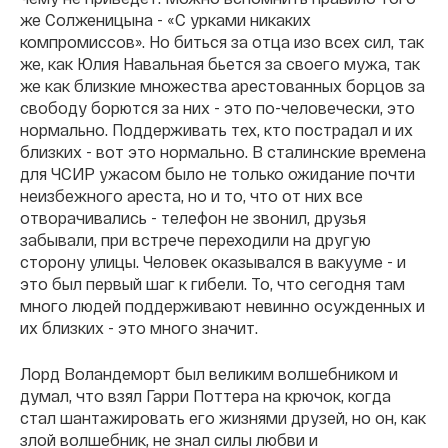
же Солженицына - «С урками никаких
компромиссов». Но биться за отца изо всех сил, так
же, как Юлия Навальная бьется за своего мужа, так
же как близкие множества арестованных борцов за
свободу борются за них - это по-человечески, это
нормально. Поддерживать тех, кто пострадал и их
близких - вот это нормально. В сталинские времена
для ЧСИР ужасом было не только ожидание почти
неизбежного ареста, но и то, что от них все
отворачивались - телефон не звонил, друзья
забывали, при встрече переходили на другую
сторону улицы. Человек оказывался в вакууме - и
это был первый шаг к гибели. То, что сегодня там
много людей поддерживают невинно осужденных и
их близких - это много значит.
Лорд Воландеморт был великим волшебником и
думал, что взял Гарри Поттера на крючок, когда
стал шантажировать его жизнями друзей, но он, как
злой волшебник, не знал силы любви и