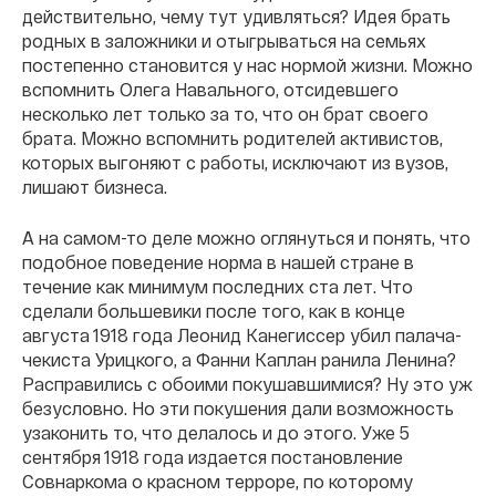
действительно, чему тут удивляться? Идея брать
родных в заложники и отыгрываться на семьях
постепенно становится у нас нормой жизни. Можно
вспомнить Олега Навального, отсидевшего
несколько лет только за то, что он брат своего
брата. Можно вспомнить родителей активистов,
которых выгоняют с работы, исключают из вузов,
лишают бизнеса.
А на самом-то деле можно оглянуться и понять, что
подобное поведение норма в нашей стране в
течение как минимум последних ста лет. Что
сделали большевики после того, как в конце
августа 1918 года Леонид Канегиссер убил палача-
чекиста Урицкого, а Фанни Каплан ранила Ленина?
Расправились с обоими покушавшимися? Ну это уж
безусловно. Но эти покушения дали возможность
узаконить то, что делалось и до этого. Уже 5
сентября 1918 года издается постановление
Совнаркома о красном терроре, по которому