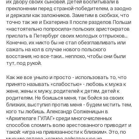
их двору своих сыновей. Детей воспитывали в
преклонении перед страной-победителем, а заодно
и держали как заложников. Заметим в скобках, что
точно так же и Екатерина II после разделов Польши
«настоятельно попросила» польских аристократов
прислать в Петербург своих молодых отпрысков…
Конечно, их никто бы не стал обезглавливать или
сажать на кол в случае нового польского
восстания, но все-таки… неплохо, чтобы они были
тут, под рукой.
Как же все уныло и просто - использовать то, что
принято называть «слабостью» - любовь к мужа к
жене, жены к мужу, родителей к детям, детей к
родителям. Не боишься меня, так бойся за своих
близких, выступил против меня - будем мстить тем,
кого ты любишь. Александр Солженицын в
«Архипелаге ГУЛАГ» среди многочисленных
способов сломить волю арестованного приводит и
такой: «игра на привязанности к близким». Это, по
мнению автора, «самое действенное из