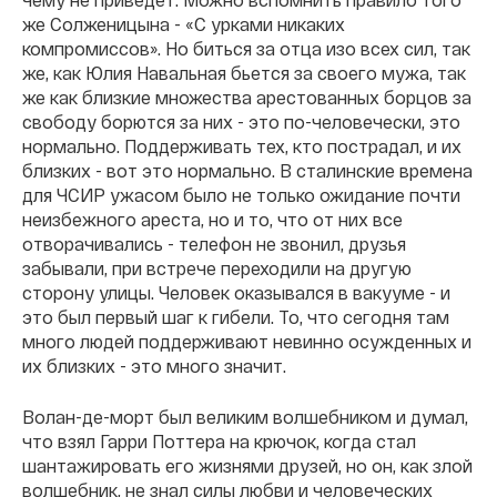
же Солженицына - «С урками никаких
компромиссов». Но биться за отца изо всех сил, так
же, как Юлия Навальная бьется за своего мужа, так
же как близкие множества арестованных борцов за
свободу борются за них - это по-человечески, это
нормально. Поддерживать тех, кто пострадал, и их
близких - вот это нормально. В сталинские времена
для ЧСИР ужасом было не только ожидание почти
неизбежного ареста, но и то, что от них все
отворачивались - телефон не звонил, друзья
забывали, при встрече переходили на другую
сторону улицы. Человек оказывался в вакууме - и
это был первый шаг к гибели. То, что сегодня там
много людей поддерживают невинно осужденных и
их близких - это много значит.
Волан-де-морт был великим волшебником и думал,
что взял Гарри Поттера на крючок, когда стал
шантажировать его жизнями друзей, но он, как злой
волшебник, не знал силы любви и человеческих