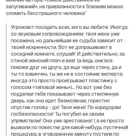
запугиваний», на привязанности к близким можно
сломить бесстрашного человека^
Угрожают посадить всех, кого вы любите. Иногда
со звуковым сопровождением: твоя жена уже
посажена, но дальнейшая ее судьба зависит от
твоей искренности. Вот ее допрашивают в
соседней комнате, слушай! И действительно, за
стеной женский плач и визг (а ведь они все
похожи друг на друга, да еще через стену, да и
ты-то взвинчен, ты же не в состоянии эксперта;
иногда это просто проигрывают пластинку с
голосом «типовой жены»)… Но вот уже без
подделки тебе показывают через стеклянную
дверь, как она идет безмолвная, горестно
опустив голову - да! Твоя жена! По коридорам
госбезопасности! Ты погубил ее своим
упрямством! Она уже арестована! ( а ее просто
вызвали по повестке для какой-нибудь пустячной
процедура, в уговоренную минуту пустили по