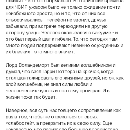
близких - вот это нормально. В сталинские времена
для ЧСИР ужасом было не только ожидание почти
неизбежного ареста, но и то, что от них все
отворачивались - телефон не звонил, друзья
забывали, при встрече переходили на другую
сторону улицы. Человек оказывался в вакууме - и
это был первый шаг к гибели. То, что сегодня там
много людей поддерживают невинно осужденных и
их близких - это много значит.
Лорд Воландеморт был великим волшебником и
думал, что взял Гарри Поттера на крючок, когда
стал шантажировать его жизнями друзей, но он, как
злой волшебник, не знал силы любви и
человеческих чувств и поэтому проиграл. И в
жизни тоже так будет.
Наверное, вся суть настоящего сопротивления как
раз в том, чтобы не отрекаться от своих
«слабостей», а превратить их в свою силу. Еще
неизвестно, что произвело большее воздействие