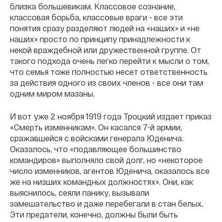
близка большевикам. Классовое сознание,
классовая борьба, классовые враги - все эти
понятия сразу разделяют людей на «наших» и «не
наших» просто по принципу принадлежности к
некой враждебной или дружественной группе. От
такого подхода очень легко перейти к мысли о том,
что семья тоже полностью несет ответственность
за действия одного из своих членов - все они там
одним миром мазаны.
И вот уже 2 ноября 1919 года Троцкий издает приказ
«Смерть изменникам». Он касался 7-й армии,
сражавшейся с войсками генерала Юденича.
Оказалось, что «подавляющее большинство
командиров» выполняло свой долг, но «некоторое
число изменников, агентов Юденича, оказалось все
же на низших командных должностях». Они, как
выяснилось, сеяли панику, вызывали
замешательство и даже перебегали в стан белых.
Эти предатели, конечно, должны были быть