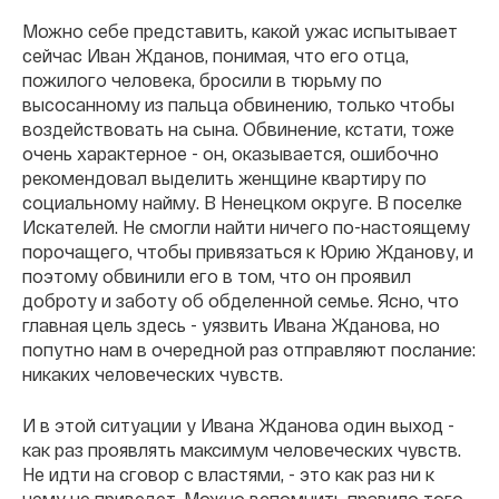
Можно себе представить, какой ужас испытывает
сейчас Иван Жданов, понимая, что его отца,
пожилого человека, бросили в тюрьму по
высосанному из пальца обвинению, только чтобы
воздействовать на сына. Обвинение, кстати, тоже
очень характерное - он, оказывается, ошибочно
рекомендовал выделить женщине квартиру по
социальному найму. В Ненецком округе. В поселке
Искателей. Не смогли найти ничего по-настоящему
порочащего, чтобы привязаться к Юрию Жданову, и
поэтому обвинили его в том, что он проявил
доброту и заботу об обделенной семье. Ясно, что
главная цель здесь - уязвить Ивана Жданова, но
попутно нам в очередной раз отправляют послание:
никаких человеческих чувств.
И в этой ситуации у Ивана Жданова один выход -
как раз проявлять максимум человеческих чувств.
Не идти на сговор с властями, - это как раз ни к
чему не приведет. Можно вспомнить правило того