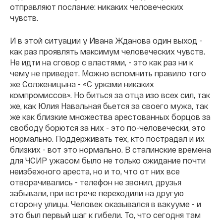
отправляют послание: никаких человеческих
чувств.
И в этой ситуации у Ивана Жданова один выход -
как раз проявлять максимум человеческих чувств.
Не идти на сговор с властями, - это как раз ни к
чему не приведет. Можно вспомнить правило того
же Солженицына - «С урками никаких
компромиссов». Но биться за отца изо всех сил, так
же, как Юлия Навальная бьется за своего мужа, так
же как близкие множества арестованных борцов за
свободу борются за них - это по-человечески, это
нормально. Поддерживать тех, кто пострадал и их
близких - вот это нормально. В сталинские времена
для ЧСИР ужасом было не только ожидание почти
неизбежного ареста, но и то, что от них все
отворачивались - телефон не звонил, друзья
забывали, при встрече переходили на другую
сторону улицы. Человек оказывался в вакууме - и
это был первый шаг к гибели. То, что сегодня там