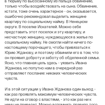
в тюрьму по высосанному из пальца обвинению,
только чтобы воздействовать на сына. Обвинение,
кстати, тоже очень характерное - он, оказывается,
ошибочно рекомендовал выделить женщине
квартиру по социальному найму. В Ненецком
округе. В поселке Искателей. Можно себе
представить этот поселок и эту квартиру, и
несчастную женщину, нуждающуюся в жилье по
социальному найму. Не смогли найти ничего по-
настоящему порочащего, чтобы привязаться к
Юрию Жданову, и поэтому обвинили его в том, что
он проявил доброту и заботу об обделенной семье.
Ясно, что главная цель здесь - уязвить Ивана
Жданова, но попутно нам в очередной раз
отправляют послание: никаких человеческих
чувств.
И в этой ситуации у Ивана Жданова один выход -
как раз проявлять максимум человеческих чувств.
Не идти на сговор с властями, - это как раз ни к
чему не приведет. Можно вспомнить правило того