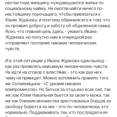
несчастную женщину, нуждающуюся в жилье по
социальному найму. Не смогли найти ничего по-
настоящему порочащего, чтобы привязаться к
Юрию Жданову, и поэтому обвинили его в том, что
он проявил доброту и заботу об обделенной семье.
Ясно, что главная цель здесь - уязвить Ивана
Жданова, но попутно нам в очередной раз
отправляют послание: никаких человеческих
чувств.
И в этой ситуации у Ивана Жданова один выход -
как раз проявлять максимум человеческих чувств.
Не идти на сговор с властями, - это как раз ни к
чему не приведет. Можно вспомнить правило того
же Солженицына - «С урками никаких
компромиссов». Но биться за отца изо всех сил, так
же, как Юлия Навальная бьется за своего мужа, так
же как близкие множества арестованных борцов за
свободу борются за них - это по-человечески, это
нормально. Поддерживать тех, кто пострадал и их