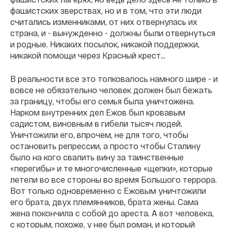
фашистских зверствах, но и в том, что эти люди
считались изменниками, от них отвернулась их
страна, и - вынужденно - должны были отвернуться
и родные. Никаких посылок, никакой поддержки,
никакой помощи через Красный крест…
В реальности все это толковалось намного шире - и
вовсе не обязательно человек должен был бежать
за границу, чтобы его семья была уничтожена.
Нарком внутренних дел Ежов был кровавым
садистом, виновным в гибели тысяч людей.
Уничтожили его, впрочем, не для того, чтобы
остановить репрессии, а просто чтобы Сталину
было на кого свалить вину за таинственные
«перегибы» и те многочисленные «щепки», которые
летели во все стороны во время Большого террора.
Вот только одновременно с Ежовым уничтожили
его брата, двух племянников, брата жены. Сама
жена покончила с собой до ареста. А вот человека,
с которым, похоже, у нее был роман, и который