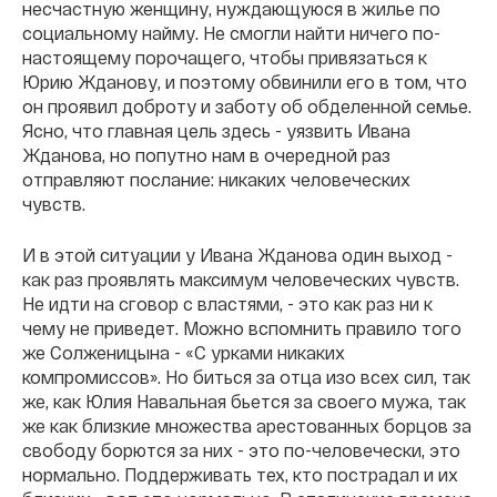
несчастную женщину, нуждающуюся в жилье по
социальному найму. Не смогли найти ничего по-
настоящему порочащего, чтобы привязаться к
Юрию Жданову, и поэтому обвинили его в том, что
он проявил доброту и заботу об обделенной семье.
Ясно, что главная цель здесь - уязвить Ивана
Жданова, но попутно нам в очередной раз
отправляют послание: никаких человеческих
чувств.
И в этой ситуации у Ивана Жданова один выход -
как раз проявлять максимум человеческих чувств.
Не идти на сговор с властями, - это как раз ни к
чему не приведет. Можно вспомнить правило того
же Солженицына - «С урками никаких
компромиссов». Но биться за отца изо всех сил, так
же, как Юлия Навальная бьется за своего мужа, так
же как близкие множества арестованных борцов за
свободу борются за них - это по-человечески, это
нормально. Поддерживать тех, кто пострадал и их