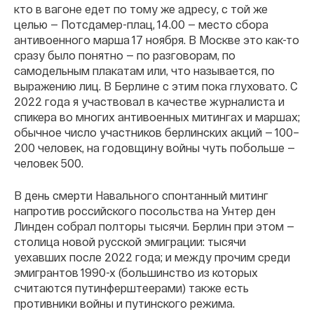
кто в вагоне едет по тому же адресу, с той же
целью — Потсдамер-плац, 14.00 — место сбора
антивоенного марша 17 ноября. В Москве это как-то
сразу было понятно — по разговорам, по
самодельным плакатам или, что называется, по
выражению лиц. В Берлине с этим пока глуховато. С
2022 года я участвовал в качестве журналиста и
спикера во многих антивоенных митингах и маршах;
обычное число участников берлинских акций — 100–
200 человек, на годовщину войны чуть побольше —
человек 500.
В день смерти Навального спонтанный митинг
напротив российского посольства на Унтер ден
Линден собрал полторы тысячи. Берлин при этом —
столица новой русской эмиграции: тысячи
уехавших после 2022 года; и между прочим среди
эмигрантов 1990-х (большинство из которых
считаются путинферштеерами) также есть
противники войны и путинского режима.