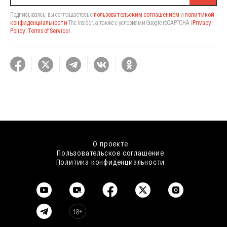
Подписываясь, вы соглашаетесь с
пользовательским соглашением
и
политикой
конфиденциальности
The Insider,
а также с условиями Google reCAPTCHA
(
Privacy
Policy
,
Terms of Service
).
О проекте
Пользовательское соглашение
Политика конфиденциальности
18+