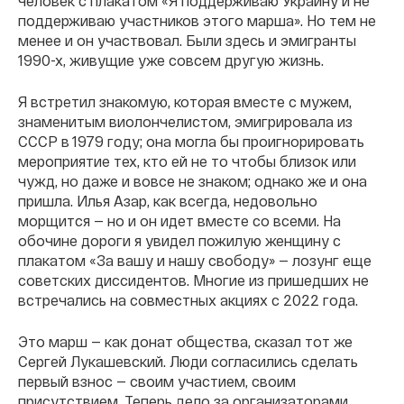
человек с плакатом «Я поддерживаю Украину и не
поддерживаю участников этого марша». Но тем не
менее и он участвовал. Были здесь и эмигранты
1990-х, живущие уже совсем другую жизнь.
Я встретил знакомую, которая вместе с мужем,
знаменитым виолончелистом, эмигрировала из
СССР в 1979 году; она могла бы проигнорировать
мероприятие тех, кто ей не то чтобы близок или
чужд, но даже и вовсе не знаком; однако же и она
пришла. Илья Азар, как всегда, недовольно
морщится — но и он идет вместе со всеми. На
обочине дороги я увидел пожилую женщину с
плакатом «За вашу и нашу свободу» — лозунг еще
советских диссидентов. Многие из пришедших не
встречались на совместных акциях с 2022 года.
Это марш — как донат общества, сказал тот же
Сергей Лукашевский. Люди согласились сделать
первый взнос — своим участием, своим
присутствием. Теперь дело за организаторами,