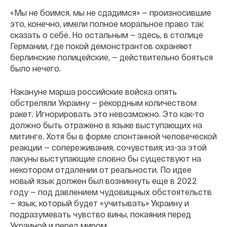
«Мы не боимся, мы не сдадимся» — произносившие
это, конечно, имели полное моральное право так
сказать о себе. Но остальным — здесь, в столице
Германии, где покой демонстрантов охраняют
берлинские полицейские, — действительно бояться
было нечего.
Накануне марша российские войска опять
обстреляли Украину — рекордным количеством
ракет. Игнорировать это невозможно. Это как-то
должно быть отражено в языке выступающих на
митинге. Хотя бы в форме спонтанной человеческой
реакции — сопереживания, сочувствия; из-за этой
лакуны выступающие словно бы существуют на
некотором отдалении от реальности. По идее
новый язык должен был возникнуть еще в 2022
году — под давлением чудовищных обстоятельств
— язык, который будет «учитывать» Украину и
подразумевать чувство вины, покаяния перед
Украиной и перед миром.