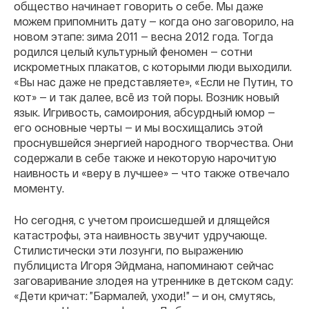
общество начинает говорить о себе. Мы даже
можем припомнить дату — когда оно заговорило, на
новом этапе: зима 2011 — весна 2012 года. Тогда
родился целый культурный феномен — сотни
искрометных плакатов, с которыми люди выходили.
«Вы нас даже не представляете», «Если не Путин, то
кот» — и так далее, всё из той поры. Возник новый
язык. Игривость, самоирония, абсурдный юмор —
его основные черты — и мы восхищались этой
проснувшейся энергией народного творчества. Они
содержали в себе также и некоторую нарочитую
наивность и «веру в лучшее» — что также отвечало
моменту.
Но сегодня, с учетом происшедшей и длящейся
катастрофы, эта наивность звучит удручающе.
Стилистически эти лозунги, по выражению
публициста Игоря Эйдмана, напоминают сейчас
заговаривание злодея на утреннике в детском саду:
«Дети кричат: ”Бармалей, уходи!” — и он, смутясь,