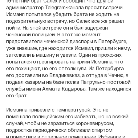
19-летний брат Салех и сообщил, что другой
администратор Telegram-канала просит встречи.
Исмаил попытался убедить брата не ходить на
подозрительную встречу, но Салех все же решил
пойти. На этой встрече он и был задержан
чеченской полицией. В этот же момент
представители чеченской диаспоры в Петербурге,
уже знавшие, где находится Исмаил, пришли к нему,
затолкали в машину и увезли. Один из прохожих
попытался отреагировать на крики Исмаила, что
его похищают, но его оттолкнули. Из Петербурга
его доставили во Владикавказ, а оттуда в Чечню, в
подвал казармы на базе полка Патрульно-постовой
службы имени Ахмата Кадырова. Там же находился
его брат.
Исмаила привезли с температурой. Это не
помешало полицейским его избивать, но на всякий
случай, чтобы не заразиться коронавирусом,
подростка периодически обливали спиртом
и поместили в отдельное помещение. Избивали и