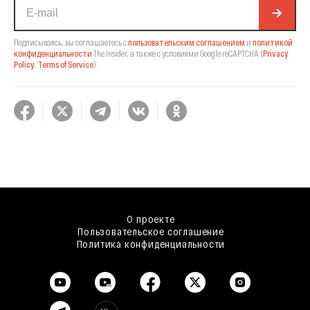
Подписываясь, вы соглашаетесь с
пользовательским соглашением
и
политикой
конфиденциальности
The Insider,
а также с условиями Google reCAPTCHA
(
Privacy
Policy
,
Terms of Service
).
О проекте
Пользовательское соглашение
Политика конфиденциальности