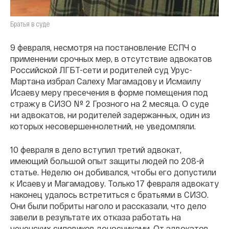
Братья в суде
9 февраля, несмотря на постановление ЕСПЧ о
применении срочных мер, в отсутствие адвокатов
Российской ЛГБТ-сети и родителей суд Урус-
Мартана избрал Салеху Магамадову и Исмаилу
Исаеву меру пресечения в форме помещения под
стражу в СИЗО № 2 Грозного на 2 месяца. О суде
ни адвокатов, ни родителей задержанных, один из
которых несовершеннолетний, не уведомляли.
10 февраля в дело вступил третий адвокат,
имеющий большой опыт защиты людей по 208-й
статье. Неделю он добивался, чтобы его допустили
к Исаеву и Магамадову. Только 17 февраля адвокату
наконец удалось встретиться с братьями в СИЗО.
Они были побриты наголо и рассказали, что дело
завели в результате их отказа работать на
чеченских силовиков доносчиками. От адвокатов