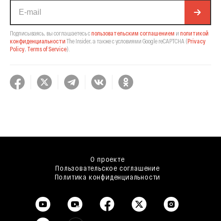
Подписываясь, вы соглашаетесь с
пользовательским соглашением
и
политикой
конфиденциальности
The Insider,
а также с условиями Google reCAPTCHA
(
Privacy
Policy
,
Terms of Service
).
О проекте
Пользовательское соглашение
Политика конфиденциальности