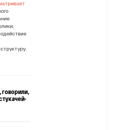
матривает
ного
ание
олики,
содействие
структуру.
 говорили,
стукачей-