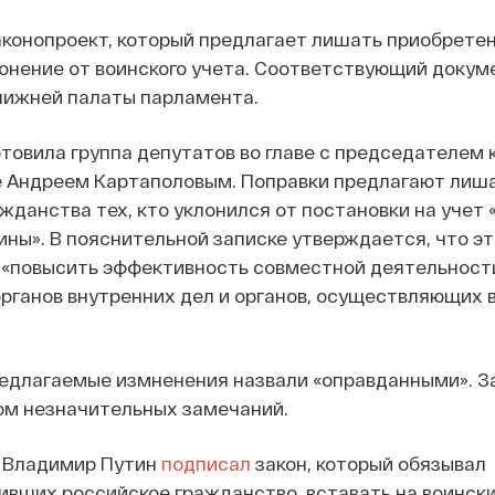
аконопроект, который предлагает лишать приобрете
онение от воинского учета. Соответствующий докум
нижней палаты парламента.
товила группа депутатов во главе с председателем
е Андреем Картаполовым. Поправки предлагают лиш
жданства тех, кто уклонился от постановки на учет 
ны». В пояснительной записке утверждается, что эт
 «повысить эффективность совместной деятельност
рганов внутренних дел и органов, осуществляющих 
редлагаемые измненения назвали «оправданными». З
ом незначительных замечаний.
а Владимир Путин
подписал
закон, который обязывал
ивших российское гражданство, вставать на воински