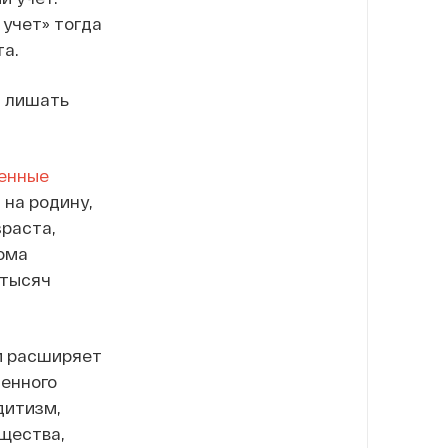
 учет» тогда
та.
т лишать
енные
 на родину,
раста,
кома
 тысяч
ый расширяет
тенного
дитизм,
бщества,