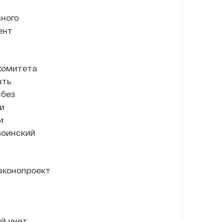
нного
ент
 комитета
ать
«без
и
и
воинский
аконопроект
й учет.