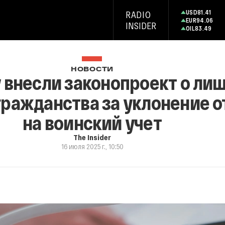
USD
81.41
RADIO
EUR
94.06
INSIDER
OIL
83.49
НОВОСТИ
 внесли законопроект о ли
ражданства за уклонение о
на воинский учет
The Insider
16 июля 2025 г., 10:50