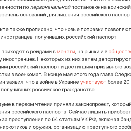
занности по
первоначальной
постановке на воинский
еречень оснований для лишения российского паспор
кте также прописано, что новые поправки позволяю
иностранцев, получивших российский паспорт.
 приходят с рейдами в
мечети
, на рынки и в
обществ
 у иностранцев. Некоторых из них затем депортируют
им российский паспорт и достигшим призывного воз
тки в военкомат. В конце мая этого года глава След
н заявил, что в войне в Украине
участвуют
более 20
 получивших российское гражданство.
осдуме в первом чтении приняли законопроект, котор
ния российского паспорта. Сейчас лишить приобре
за преступления по 64 статьям УК РФ, включая бан
наркотиков и оружия, организацию преступного соо