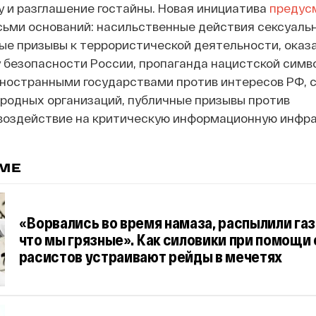
 и разглашение гостайны. Новая инициатива
предус
ьми оснований: насильственные действия сексуаль
ые призывы к террористической деятельности, оказ
безопасности России, пропаганда нацистской симв
иностранными государствами против интересов РФ, 
одных организаций, публичные призывы против
 воздействие на критическую информационную инфра
ЕМЕ
«Ворвались во время намаза, распылили газ,
что мы грязные». Как силовики при помощи 
расистов устраивают рейды в мечетях