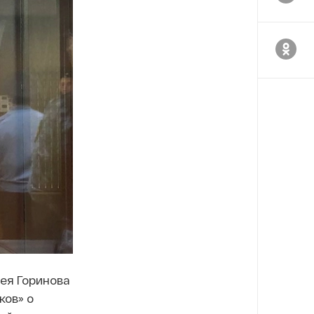
ея Горинова
ков» о