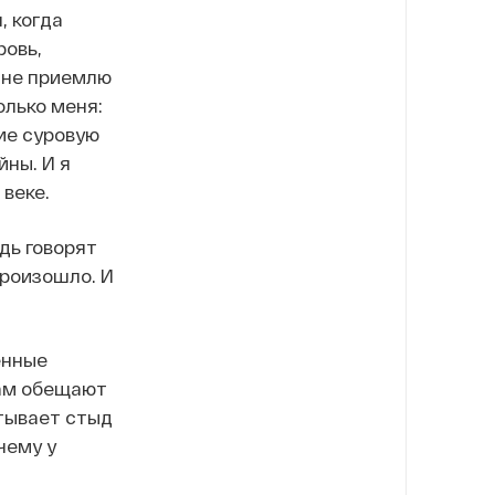
, когда
ровь,
о не приемлю
олько меня:
ие суровую
йны. И я
веке.
дь говорят
произошло. И
енные
Нам обещают
ытывает стыд
чему у