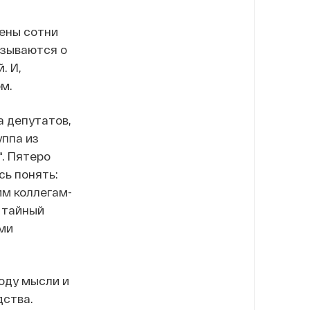
дены сотни
азываются о
. И,
м.
 депутатов,
ппа из
. Пятеро
сь понять:
им коллегам-
 тайный
ми
оду мысли и
дства.