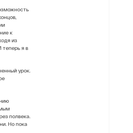
возможность
концов,
ии
ние к
ходя из
 теперь я в
ченный урок.
ое
ению
амым
ез полвека.
и. Но пока