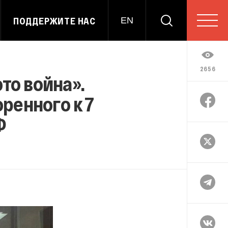
ПОДДЕРЖИТЕ НАС
EN
2656
то война».
ренного к 7
Ф