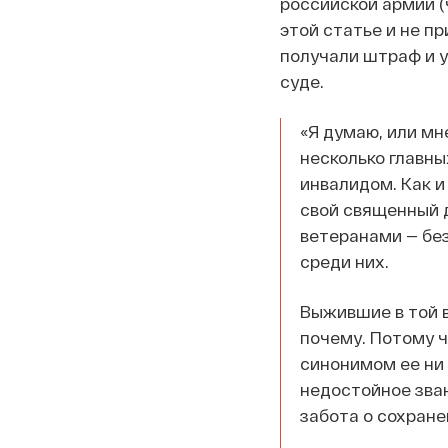
российской армии (ч
этой статье и не пр
получали штраф и у
суде.
«Я думаю, или мн
несколько главны
инвалидом. Как и
свой священный д
ветеранами — без
среди них.
Выжившие в той в
почему. Потому ч
синонимом ее ни 
недостойное зван
забота о сохране