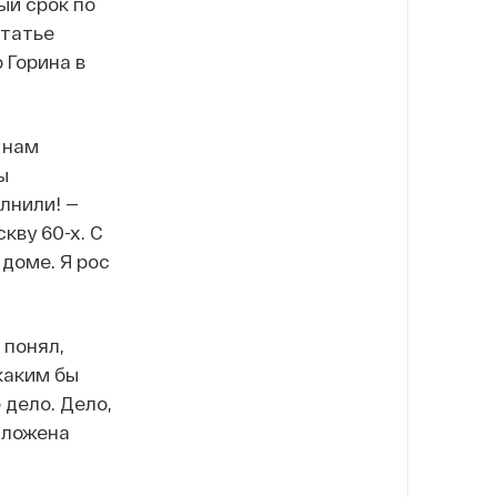
ый срок по
статье
 Горина в
 нам
ы
олнили! —
кву 60-х. С
 доме. Я рос
 понял,
каким бы
 дело. Дело,
зложена