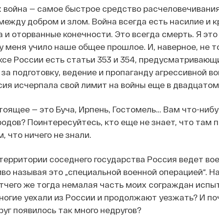
: война — самое быстрое средство расчеловечивания
между добром и злом. Война всегда есть насилие и к
 и оторванные конечности. Это всегда смерть. Я эт
у меня учило наше общее прошлое. И, наверное, не т
ксе России есть статьи 353 и 354, предусматривающ
за подготовку, ведение и пропаганду агрессивной во
сия исчерпала свой лимит на войны еще в двадцатом 
оящее — это Буча, Ирпень, Гостомель… Вам что-нибу
родов? Поинтересуйтесь, кто еще не знает, что там 
, что ничего не знали.
территории соседнего государства Россия ведет во
во называя это „специальной военной операцией“. 
Отчего же тогда немалая часть моих сограждан исп
ногие уехали из России и продолжают уезжать? И по
уг появилось так много недругов?