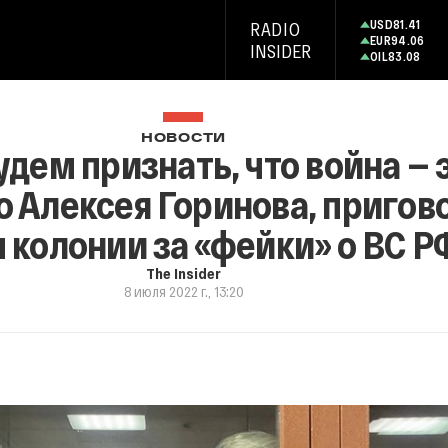
USD
81.41
RADIO
EUR
94.06
INSIDER
OIL
83.08
НОВОСТИ
ем признать, что война — э
 Алексея Горинова, пригово
 колонии за «фейки» о ВС Р
The Insider
8 июля 2022 г., 13:20