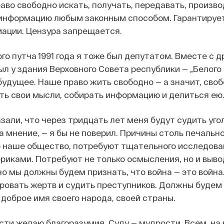
во свободно искать, получать, передавать, произво
информацию любым законным способом. Гарантируе
ации. Цензура запрещается.
ого путча 1991 года я тоже был депутатом. Вместе с 
л у здания Верховного Совета республики — „Белого
удущее. Наше право жить свободно — а значит, сво
ть свои мысли, собирать информацию и делиться ею
азали, что через тридцать лет меня будут судить уг
а мнение, — я бы не поверил. Причины столь печальног
 наше общество, потребуют тщательного исследова
иками. Потребуют не только осмысления, но и выво
но мы должны будем признать, что война — это войн
ровать жертв и судить преступников. Должны будем
доброе имя своего народа, своей страны.
сти желаю благоразумия. Суду — мудрости. Всем, на 