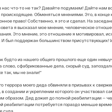
в нас что-то не так? Давайте подумаем! Дайте нам 
 происходящее. Обменяться мнениями. Это, в конце 
нное право! Собственно, я это и сделал. На заседан
овета я высказал мое мнение, человеческое отноше
ания. Это мнение, это отношение я мотивировал, ис
. И был поддержан большинством присутствующих! И
как будто из нашего общего прошлого еще один невыу
 слово, сфабрикованные дела, скорый суд, запоздал
е так, мы не знали!“
го террора моего деда обвиняли в призывах к сверж
, в создании и укреплении которого он участвовал с
м образом. Дед дожил до полной реабилитации — чер
ей реабилитации потребуется гораздо меньше времен
е суда.