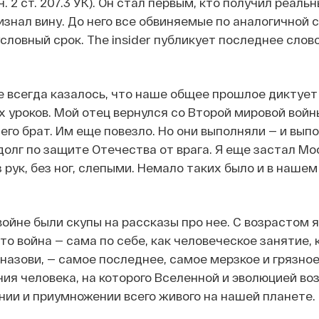
. 2 ст. 207.3 УК). Он стал первым, кто получил реальн
изнал вину. До него все обвиняемые по аналогичной 
словный срок. The insider публикует последнее слово
е всегда казалось, что наше общее прошлое диктует
х уроков. Мой отец вернулся со Второй мировой войн
 его брат. Им еще повезло. Но они выполняли — и вып
олг по защите Отечества от врага. Я еще застал Мос
 рук, без ног, слепыми. Немало таких было и в нашем
ойне были скупы на рассказы про нее. С возрастом я
то война — сама по себе, как человеческое занятие, 
назови, — самое последнее, самое мерзкое и грязное
ия человека, на которого Вселенной и эволюцией во
нии и приумножении всего живого на нашей планете.