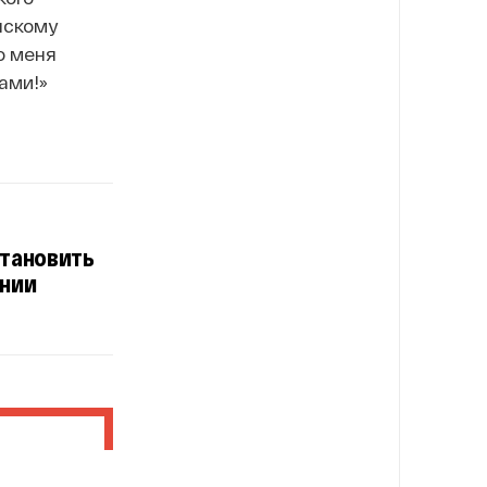
нскому
о меня
ами!»
становить
онии