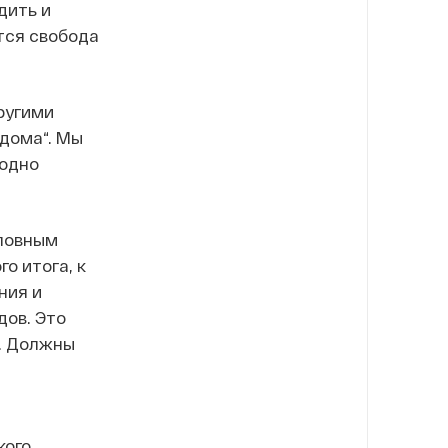
дить и
тся свобода
другими
 дома“. Мы
бодно
.
оловным
о итога, к
ния и
дов. Это
а. Должны
кого