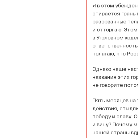
Я в этом убежден
стирается грань 
разорванные тела
и отторгаю. Этом
в Уголовном коде
ответственность 
полагаю, что Рос
Однако наше наст
названия этих го
не говорите потом
Пять месяцев на 
действия, стыдли
победу и славу. 
и вину? Почему м
нашей страны вдр