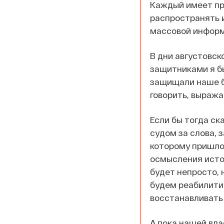
Каждый имеет пра
распространять 
массовой информ
В дни августовск
защитниками я бы
защищали наше б
говорить, выража
Если бы тогда ск
судом за слова, з
которому пришло
осмысления истор
будет непросто, 
будем реабилити
восстанавливать 
А пока нашей вла