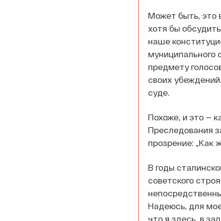
Может быть, это 
хотя бы обсудить
наше конституцио
муниципального с
предмету голосов
своих убеждений
суде.
Похоже, и это — 
Преследования за
прозрение: „Как ж
В годы сталинско
советского строя
непосредственны
Надеюсь, для мо
что я здесь, в зал