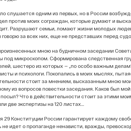
ло слушается одним из первых, но в России возбуж
дел против моих сограждан, которые думают и выск
дит. Разрушают семьи, ломают жизни молодых людей
я говорю за всех них, еще не представших перед судо
 произнесенных мною на будничном заседании Совета
ы под микроскопом. Сформирована следственная гру
лей, шестеро из которых — „по особо важным делам“
висты и психологи. Покопались в моих мыслях, пытая
ительности стоит за мнением, высказанным мною мо
ому из вопросов повестки заседания. Каков был мой
 посыл? Что в действительности стоит за этими мои
и две экспертизы на 120 листах…
я 29 Конституции России гарантирует каждому своб
ь не идет о пропаганде ненависти, вражды, превосхо