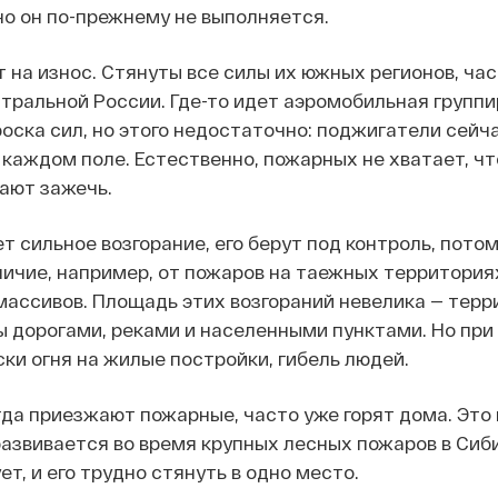
 но он по-прежнему не выполняется.
на износ. Стянуты все силы их южных регионов, час
тральной России. Где-то идет аэромобильная группир
оска сил, но этого недостаточно: поджигатели сейча
 каждом поле. Естественно, пожарных не хватает, ч
вают зажечь.
т сильное возгорание, его берут под контроль, потом
личие, например, от пожаров на таежных территория
ассивов. Площадь этих возгораний невелика — терр
 дорогами, реками и населенными пунктами. Но при
ки огня на жилые постройки, гибель людей.
гда приезжают пожарные, часто уже горят дома. Это 
развивается во время крупных лесных пожаров в Сиби
ет, и его трудно стянуть в одно место.