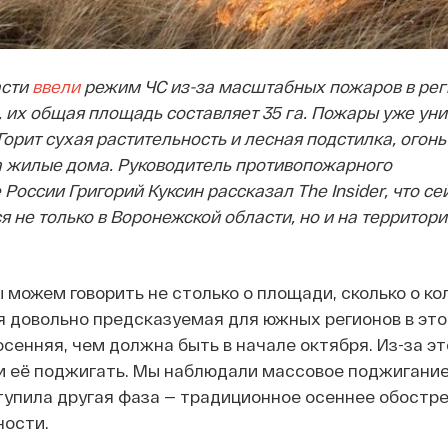
асти
ввели
режим ЧС из-за масштабных пожаров в рег
, их общая площадь составляет 35 га. Пожары уже ун
Горит сухая растительность и лесная подстилка, огонь
 жилые дома. Руководитель противопожарного
России Григорий Куксин рассказал The Insider, что се
 не только в Воронежской области, но и на территори
 можем говорить не столько о площади, сколько о ко
я довольно предсказуемая для южных регионов в это
осенняя, чем должна быть в начале октября. Из-за эт
и её поджигать. Мы наблюдали массовое поджигание
тупила другая фаза — традиционное осеннее обостр
ности.