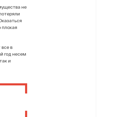
мущества не
 потеряли
 Оказаться
о плохая
 все в
й год несем
так и