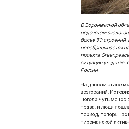
В Воронежской обл
подсчетам экологов
более 50 строений. 
перебрасывается на
проекта Greenpeace 
ситуация ухудшается
России.
На данном этапе мы
возгораний. Истори
Погода чуть менее 
трава, и люди пошл
период, теперь нас
пироманской актив