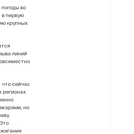
 погоды во
 в первую
нию крупных
ятся
брыва линий
повсеместно
 что сейчас
х регионах
венно
ожарами, но
раву
 Это
ыжигания