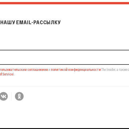
НАШУ EMAIL-РАССЫЛКУ
il-рассылку
пользовательским соглашением
и
политикой конфиденциальности
The Insider,
а также 
f Service
).