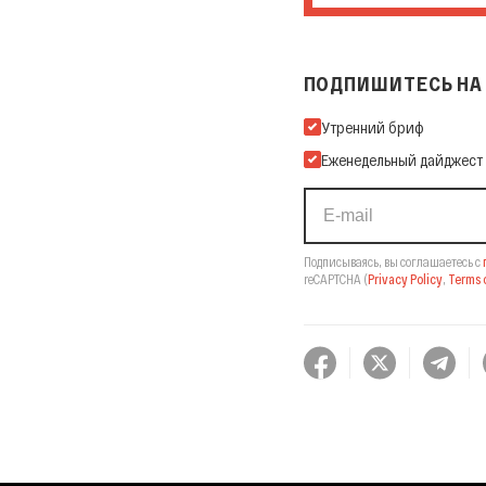
ПОДПИШИТЕСЬ НА 
Подпишитесь на нашу Ema
Утренний бриф
Еженедельный дайджест
Подписываясь, вы соглашаетесь с
reCAPTCHA
(
Privacy Policy
,
Terms o