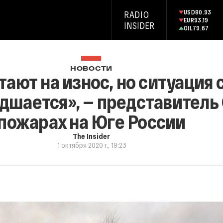
USD
80.93
RADIO
EUR
93.19
INSIDER
OIL
79.67
НОВОСТИ
ают на износ, но ситуация
дшается», — представитель
пожарах на Юге России
The Insider
1 октября 2020 г., 19:23