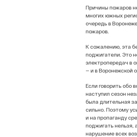
Причины пожаров не
многих южных регио
очередь в Воронеже
пожаров.
К сожалению, эта б
поджигатели. Это н
электропередач в 
— и в Воронежской о
Если говорить обо 
наступил сезон нез
была длительная за
сильно. Поэтому ус
и на пропаганду ср
поджигать нельзя, а
нарушение всех воз