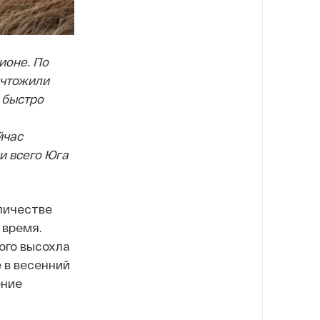
ионе. По
ичтожили
 быстро
йчас
и всего Юга
личестве
 время.
ого высохла
 в весенний
ение