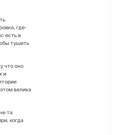
ть
овка, где-
с есть в
тобы тушить
у что оно
х и
итории
 этом велика
не та
ри, когда