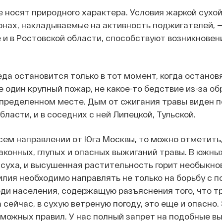
 носят природного характера. Условия жаркой сухой
нах, накладываемые на активность поджигателей, —
 и в Ростовской области, способствуют возникнове
еда остановится только в тот момент, когда останов
е один крупный пожар, не какое-то бедствие из-за о
определенном месте. Дым от сжигания травы виден 
бласти, и в соседних с ней Липецкой, Тульской.
всем направлении от Юга Москвы, то можно отметить,
аконных, глупых и опасных выжиганий травы. В южны
суха, и высушенная растительность горит необыкно
илия необходимо направлять не только на борьбу с п
еди населения, содержащую разъяснения того, что т
 сейчас, в сухую ветреную погоду, это еще и опасно.
можных правил. У нас полный запрет на подобные в