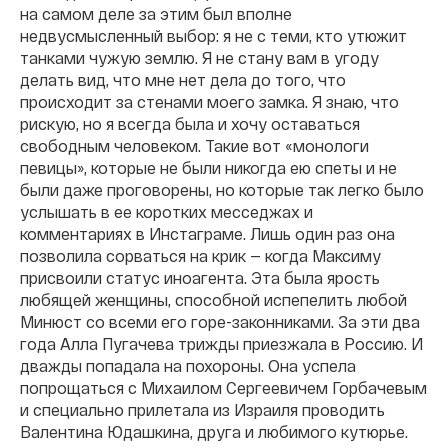
на самом деле за этим был вполне
недвусмысленный выбор: я не с теми, кто утюжит
танками чужую землю. Я не стану вам в угоду
делать вид, что мне нет дела до того, что
происходит за стенами моего замка. Я знаю, что
рискую, но я всегда была и хочу оставаться
свободным человеком. Такие вот «монологи
певицы», которые не были никогда ею спеты и не
были даже проговорены, но которые так легко было
услышать в ее коротких месседжах и
комментариях в Инстаграме. Лишь один раз она
позволила сорваться на крик — когда Максиму
присвоили статус иноагента. Эта была ярость
любящей женщины, способной испепелить любой
Минюст со всеми его горе-законниками. За эти два
года Алла Пугачева трижды приезжала в Россию. И
дважды попадала на похороны. Она успела
попрощаться с Михаилом Сергеевичем Горбачевым
и специально прилетала из Израиля проводить
Валентина Юдашкина, друга и любимого кутюрье.