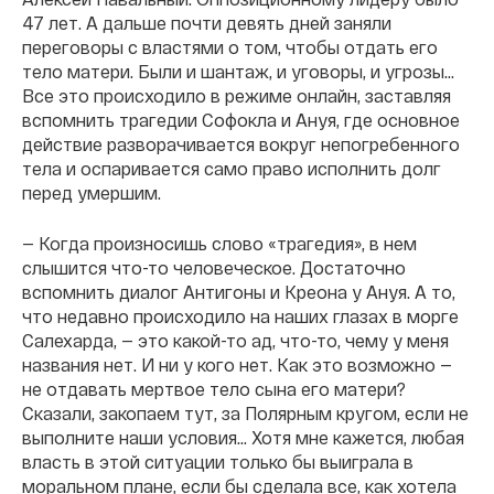
47 лет. А дальше почти девять дней заняли
переговоры с властями о том, чтобы отдать его
тело матери. Были и шантаж, и уговоры, и угрозы…
Все это происходило в режиме онлайн, заставляя
вспомнить трагедии Софокла и Ануя, где основное
действие разворачивается вокруг непогребенного
тела и оспаривается само право исполнить долг
перед умершим.
— Когда произносишь слово «трагедия», в нем
слышится что-то человеческое. Достаточно
вспомнить диалог Антигоны и Креона у Ануя. А то,
что недавно происходило на наших глазах в морге
Салехарда, — это какой-то ад, что-то, чему у меня
названия нет. И ни у кого нет. Как это возможно —
не отдавать мертвое тело сына его матери?
Сказали, закопаем тут, за Полярным кругом, если не
выполните наши условия… Хотя мне кажется, любая
власть в этой ситуации только бы выиграла в
моральном плане, если бы сделала все, как хотела