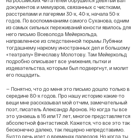
на российских читателей обрушился девятый вал
документов и мемуаров, связанных с чистками,
расстрелами и лагерями 30-х, 40-х, начала 50-х
годов. По воспоминаниям самого Суханова, одним
из самых сильных переживаний юности явилось для
него письмо Всеволода Мейерхольда,
направленное из следственной тюрьмы Лубянки
тогдашнему наркому иностранных дел и большому
«театралу» Вячеславу Молотову. Там Мейерхольд
подробно описывает все унижения, пытки и
издевательства, которым был подвергнут, и молит
его пощадить.
— Понятно, что до меня это письмо дошло только в
середине 80-х годов. Про нашу историю какие-то
вещи мне рассказывал мой отчим, замечательный
поэт, писатель Александр Аронов. Но когда ты все
это узнаешь в 16 или 17 лет, многое представляется
абсолютной фантастикой. Кажется, что все это так
бесконечно далеко, так пещерно непредставимо.
Будто речь идет о временах палеозоя. Но когда ты