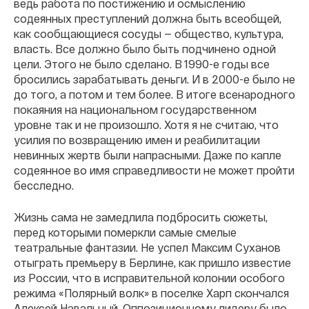
ведь работа по постижению и осмыслению
содеянных преступлений должна быть всеобщей,
как сообщающиеся сосуды — общество, культура,
власть. Все должно было быть подчинено одной
цели. Этого не было сделано. В 1990-е годы все
бросились зарабатывать деньги. И в 2000-е было не
до того, а потом и тем более. В итоге всенародного
покаяния на национальном государственном
уровне так и не произошло. Хотя я не считаю, что
усилия по возвращению имен и реабилитации
невинных жертв были напрасными. Даже по капле
содеянное во имя справедливости не может пройти
бесследно.
Жизнь сама не замедлила подбросить сюжеты,
перед которыми померкли самые смелые
театральные фантазии. Не успел Максим Суханов
отыграть премьеру в Берлине, как пришло известие
из России, что в исправительной колонии особого
режима «Полярный волк» в поселке Харп скончался
Алексей Навальный. Оппозиционному лидеру было