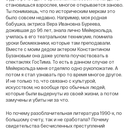
становишься взрослее, многое открывается заново.
Ты понимаешь, что по историческим меркам это
было совсем недавно. Например, моя родная
бабушка, актриса Вера Ивановна Буреева,
дожившая до 96 лет, знала лично Мейерхольда,
училась в его театральном техникуме, помнила
уроки биомеханики, которые там преподавали.
Вместе с моим дедом актером Константином
Бузановым она даже успела поучаствовать в
спектаклях ГосТима. То есть в данном случае от
Мейерхольда меня отделяло одно рукопожатие. А
потом я стал узнавать про то время многое другое.
И не только то, что связано с культурой,
искусством, но вообще про обычных людей,
которые были выдернуты из своей жизни, а потом
замучены и убиты ни за что.
Но почему разоблачительная литература 1990-х, по
большому счету, так и не сработала? Почему
свидетельства бесчисленных преступлений