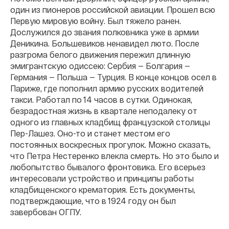
один из пионеров российской авиации. Прошел всю
Первую мировую войну. Был тяжело ранен.
Дослужился до звания полковника уже в армии
Деникина. Большевиков ненавидел люто. После
разгрома белого движения пережил длинную
эмигрантскую одиссею: Сербия — Болгария —
Германия — Польша — Турция. В конце концов осел в
Париже, где пополнил армию русских водителей
такси. Работал по 14 часов в сутки. Одинокая,
безрадостная жизнь в квартале неподалеку от
одного из главных кладбищ французской столицы
Пер-Лашез. Оно-то и станет местом его
постоянных воскресных прогулок. Можно сказать,
что Петра Нестеренко влекла смерть. Но это было и
любопытство бывалого фронтовика. Его всерьез
интересовали устройство и принципы работы
кладбищенского крематория. Есть документы,
подтверждающие, что в 1924 году он был
завербован ОГПУ.