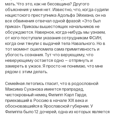
мать. Что это, как не бесовщина? Другого
объяснения у меня нет. Известно, что, когда судили
нацистского преступника Адольфа Эйхмана, он на
все обвинения отвечал одной фразой: «Это был
приказ». Приказы вышестоящих начальников не
обсуждаются. Наверное, когда-нибудь мы узнаем,
от кого поступали указания сотрудникам ФСИН,
когда они тянули с выдачей тела Навального. Но в
тот момент ошеломила сама примитивность и
убогость сознания. Тут что верующему, что
неверующему остается одно — отпрянуть и
замереть в ужасе. Я просто не понимаю, что мне
рядом с этим делать.
Семейная летопись гласит, что в родословной
Максима Суханова имеется прапрадед,
чистокровный немец Филипп Карл Гарде,
приехавший в Россию в начале ХIХ века и
обосновавшийся в Ярославской губернии. У
Филиппа было 12 дочерей, одна из которых является