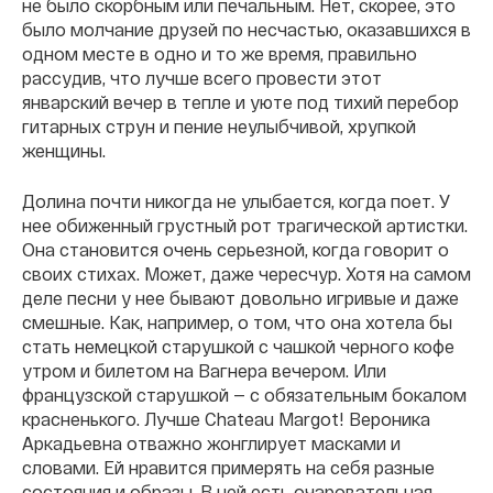
не было скорбным или печальным. Нет, скорее, это
было молчание друзей по несчастью, оказавшихся в
одном месте в одно и то же время, правильно
рассудив, что лучше всего провести этот
январский вечер в тепле и уюте под тихий перебор
гитарных струн и пение неулыбчивой, хрупкой
женщины.
Долина почти никогда не улыбается, когда поет. У
нее обиженный грустный рот трагической артистки.
Она становится очень серьезной, когда говорит о
своих стихах. Может, даже чересчур. Хотя на самом
деле песни у нее бывают довольно игривые и даже
смешные. Как, например, о том, что она хотела бы
стать немецкой старушкой с чашкой черного кофе
утром и билетом на Вагнера вечером. Или
французской старушкой — с обязательным бокалом
красненького. Лучше Chateau Margot! Вероника
Аркадьевна отважно жонглирует масками и
словами. Ей нравится примерять на себя разные
состояния и образы. В ней есть очаровательная