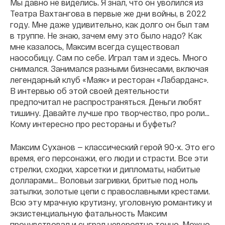
Мы давно не виделись. Я знал, что он уволился из
Театра Вахтангова в первые же дни войны, в 2022
году. Мне даже удивительно, как долго он был там
в труппе. Не знаю, зачем ему это было надо? Как
мне казалось, Максим всегда существовал
наособицу. Сам по себе. Играл там и здесь. Много
снимался. Занимался разными бизнесами, включая
легендарный клуб «Маяк» и ресторан «Лабарданс».
В интервью об этой своей деятельности
предпочитал не распространяться. Деньги любят
тишину. Давайте лучше про творчество, про роли...
Кому интересно про рестораны и буфеты?
Максим Суханов — классический герой 90-х. Это его
время, его персонажи, его люди и страсти. Все эти
стрелки, сходки, харсетки и дипломаты, набитые
долларами… Воловьи загривки, бритые под ноль
затылки, золотые цепи с православными крестами.
Всю эту мрачную крутизну, уголовную романтику и
экзистенциальную фатальность Максим
прочувствовал и сыграл невероятно точно. Можно