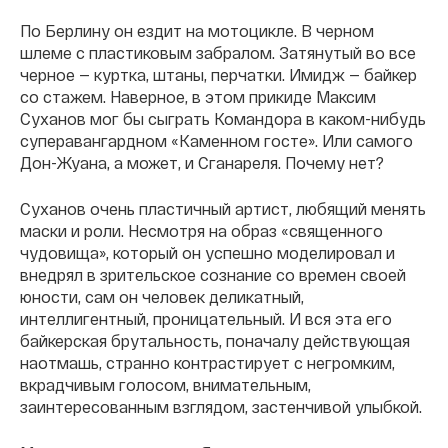
По Берлину он ездит на мотоцикле. В черном
шлеме с пластиковым забралом. Затянутый во все
черное — куртка, штаны, перчатки. Имидж — байкер
со стажем. Наверное, в этом прикиде Максим
Суханов мог бы сыграть Командора в каком-нибудь
суперавангардном «Каменном госте». Или самого
Дон-Жуана, а может, и Сганареля. Почему нет?
Суханов очень пластичный артист, любящий менять
маски и роли. Несмотря на образ «священного
чудовища», который он успешно моделировал и
внедрял в зрительское сознание со времен своей
юности, сам он человек деликатный,
интеллигентный, проницательный. И вся эта его
байкерская брутальность, поначалу действующая
наотмашь, странно контрастирует с негромким,
вкрадчивым голосом, внимательным,
заинтересованным взглядом, застенчивой улыбкой.