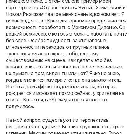
немецком тоже. В этом смысле пример моей
партнерши по «Стране глухих» Чулпан Хаматовой в
Новом Рижском театре меня очень вдохновляет. Я
очень рад, что в «Кремуляторе» мне представилась
возможность поработать с Максимом Диденко. Он
редкий режиссер, с которым можно работать почти
без слов. Особая трудность заключалась в
мгновенности переходов от крупных планов,
транслируемых на экран, к обыденному
существованию на сцене. Как делать это без
«швов», как оставаться абсолютно естественным,
не думать о том, виден ты или нет? Я же не знаю,
когда включится камера и когда она выключится…
Но отсюда и эффект подлинной жизни, которая
рождается и исчезает прямо сейчас, у зрителей на
глазах. Кажется, в «Кремуляторе» у нас это
получилось.
На мой вопрос, существуют ли перспективы
сегодня для создания в Берлине русского театра в
изгнании, Максим отвечает утвердительно. Город