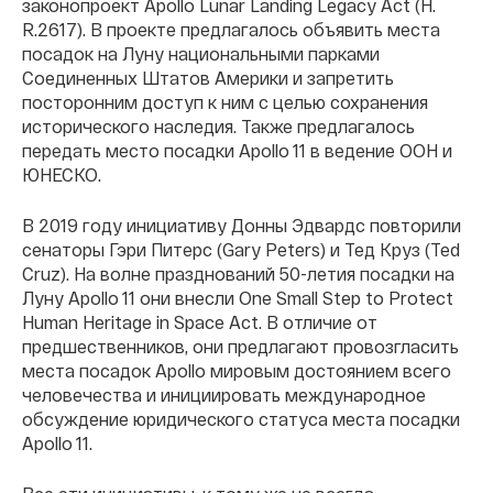
законопроект Apollo Lunar Landing Legacy Act (H.
R.2617). В проекте предлагалось объявить места
посадок на Луну национальными парками
Соединенных Штатов Америки и запретить
посторонним доступ к ним с целью сохранения
исторического наследия. Также предлагалось
передать место посадки Apollo 11 в ведение ООН и
ЮНЕСКО.
В 2019 году инициативу Донны Эдвардс повторили
сенаторы Гэри Питерс (Gary Peters) и Тед Круз (Ted
Cruz). На волне празднований 50-летия посадки на
Луну Apollo 11 они внесли One Small Step to Protect
Human Heritage in Space Act. В отличие от
предшественников, они предлагают провозгласить
места посадок Apollo мировым достоянием всего
человечества и инициировать международное
обсуждение юридического статуса места посадки
Apollo 11.