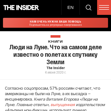
EN
НАМ ОЧЕНЬ НУЖНА ВАША ПОМОЩЬ
Подпишитесь на регулярные пожертвования
КНИГИ
Люди на Луне. Что на самом деле
известно о полетах к спутнику
Земли
The Insider
4 июня 2020 г.
Согласно соцопросам, 57% россиян считают, что
американцы не были на Луне, а их высадка —
инсценировка.
Книга Виталия Егорова «
Люди на
Луне. Главные ответы»,
выпущенная
издательством
«Альпина нон-фикшн»,
использует лунную