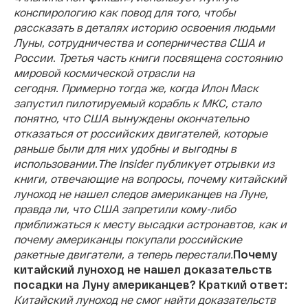
конспирологию как повод для того, чтобы
рассказать в деталях историю освоения людьми
Луны, сотрудничества и соперничества США и
России. Третья часть книги посвящена состоянию
мировой космической отрасли на
сегодня. Примерно тогда же, когда Илон Маск
запустил пилотируемый корабль к МКС, стало
понятно, что США вынуждены окончательно
отказаться от российских двигателей, которые
раньше были для них удобны и выгодны в
использовании.
The Insider публикует отрывки из
книги, отвечающие на вопросы, почему китайский
луноход не нашел следов американцев на Луне,
правда ли, что США запретили кому-либо
приближаться к месту высадки астронавтов, как и
почему американцы покупали российские
ракетные двигатели, а теперь перестали.
Почему
китайский луноход не нашел доказательств
посадки на Луну американцев?
Краткий ответ:
Китайский луноход не смог найти доказательств