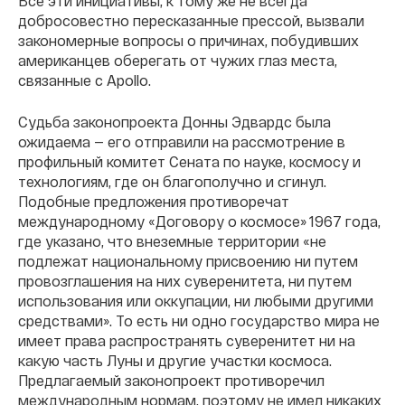
Все эти инициативы, к тому же не всегда
добросовестно пересказанные прессой, вызвали
закономерные вопросы о причинах, побудивших
американцев оберегать от чужих глаз места,
связанные с Apollo.
Судьба законопроекта Донны Эдвардс была
ожидаема — его отправили на рассмотрение в
профильный комитет Сената по науке, космосу и
технологиям, где он благополучно и сгинул.
Подобные предложения противоречат
международному «Договору о космосе» 1967 года,
где указано, что внеземные территории «не
подлежат национальному присвоению ни путем
провозглашения на них суверенитета, ни путем
использования или оккупации, ни любыми другими
средствами». То есть ни одно государство мира не
имеет права распространять суверенитет ни на
какую часть Луны и другие участки космоса.
Предлагаемый законопроект противоречил
международным нормам, поэтому не имел никаких