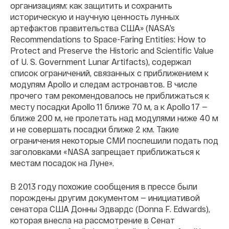
организациям: как защитить и сохранить
историческую и научную ценность лунных
артефактов правительства США» (NASA’s
Recommendations to Space-Faring Entities: How to
Protect and Preserve the Historic and Scientific Value
of U. S. Government Lunar Artifacts), содержал
список ограничений, связанных с приближением к
модулям Apollo и следам астронавтов. В числе
прочего там рекомендовалось не приближаться к
месту посадки Apollo 11 ближе 70 м, а к Apollo 17 —
ближе 200 м, не пролетать над модулями ниже 40 м
и не совершать посадки ближе 2 км. Такие
ограничения некоторые СМИ поспешили подать под
заголовками «NASA запрещает приближаться к
местам посадок на Луне».
В 2013 году похожие сообщения в прессе были
порождены другим документом — инициативой
сенатора США Донны Эдвардс (Donna F. Edwards),
которая внесла на рассмотрение в Сенат