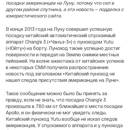
посадки американцев на Луну, потому что сел в
другом районе спутника, а эта новость — подделка с
юмористического сайта.
В конце 2013 года на Луну совершил успешную
посадку китайский автоматический спускаемый
аппарат Chang’e 3 («Чанъэ-3») с луноходом Yutu
(«Юйту») на борту. Луноход также успешно достиг
поверхности и передал на Землю снимки местных
пейзажей. На волне ажиотажа от китайских успехов
в некоторых СМИ получила распространение
новость под заголовком «Китайский луноход не
нашел следов присутствия американцев на Луне».
Такое сообщение можно было бы принять за
правду, если не знать, что посадка Chang’e 3
произошла в 780 км от ближайшего места посадки
Apollo, и он физически не мог
увидеть следы.
Китайский луноход Yutu вообще не искал следов
американцев. У спускаемого аппарата и у лунохода