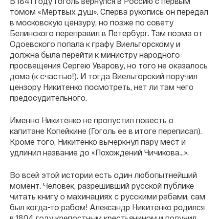
В 1841 году Гоголь вернулся в Россию с первым
томом «Мертвых душ». Сперва рукопись он передал
в московскую цензуру, но позже по совету
Белинского переправил в Петербург. Там поэма от
Одоевского попала к графу Виельгорскому и
должна была перейти к министру народного
просвещения Сергею Уварову, но того не оказалось
дома (к счастью!). И тогда Виельгорский поручил
цензору Никитенко посмотреть, нет ли там чего
предосудительного.
Именно Никитенко не пропустил повесть о
капитане Копейкине (Гоголь ее в итоге переписал).
Кроме того, Никитенко вычеркнул пару мест и
удлинил название до «Похождений Чичикова...».
Во всей этой истории есть один любопытнейший
момент. Человек, разрешивший русской публике
читать книгу о махинациях с русскими рабами, сам
был когда-то рабом! Александр Никитенко родился
в 1804 году крепостным крестьянином и получил