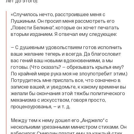
лет до этого):
«Случилось нечто, расстроившее меня с
Пушкиным. Он просил меня рассмотреть его
„Повести Белкина“, которые он хочет печатать
вторым изданием. Я отвечал ему следующее:
— С душевным удовольствием готов исполнить
ваше желание теперь и всегда. Да благословит
вас гений ваш новыми вдохновениями, а мы
готовы. (Что сказать? — обрезывать крылья ему?
По крайней мере рука моя не злоупотребит этим.)
Потрудитесь мне прислать все, что означено в
записке вашей, и уведомьте, к какому времени вы
желали бы окончания этой тяжбы политического
механизма с искусством, говоря просто,
процензурованья, — и т. д.
Между тем к нему дошел его „Анджело“ с
несколькими урезанными министром стихами. Он
взбесился: Смирдин платит ему за каждый стих