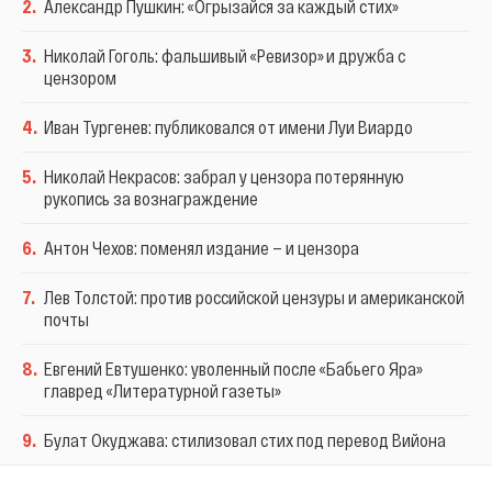
2
.
Александр Пушкин: «Огрызайся за каждый стих»
3
.
Николай Гоголь: фальшивый «Ревизор» и дружба с
цензором
4
.
Иван Тургенев: публиковался от имени Луи Виардо
5
.
Николай Некрасов: забрал у цензора потерянную
рукопись за вознаграждение
6
.
Антон Чехов: поменял издание — и цензора
7
.
Лев Толстой: против российской цензуры и американской
почты
8
.
Евгений Евтушенко: уволенный после «Бабьего Яра»
главред «Литературной газеты»
9
.
Булат Окуджава: стилизовал стих под перевод Вийона