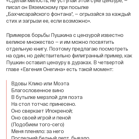
«Сделай милость, не уступай этой суке цензуре, —
писал он Вяземскому при посылке
„Бахчисарайского фонтана“, — огрызайся за каждый
стих и загрызи ее, если возможно».
Примеров борьбы Пушкина с цензурой известно
великое множество — и им можно посвятить
отдельную книгу. Поэтому предлагаю посмотреть
на один, но действительно филигранный пример, как
Пушкин оставил цензуру в дураках. В четвертой
главе «Евгения Онегина» есть такой момент:
Вдовы Клико или Моэта
Благословенное вино
В бутылке мерзлой для поэта
На стол тотчас принесено.
Оно сверкает Ипокреной;
Оно своей игрой и пеной
(Подобием того-сего)
Меня пленяло: за него
Последний бедный лепт, бывало,