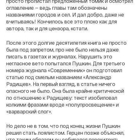
просто пролистал предложенный томик и осмотрел
оглавление — ведь главы там обозначены
названиями городов и сел. И дал добро, даже не
вчитываясь! Кончилось все это плохо как для
автора, так и для цензора, кстати.
После этого долгие десятилетия книга не просто
была под запретом, про нее было нельзя даже
писать в газетах и журналах. Нарушить это
негласное вето попытался Пушкин. Для третьего
номера журнала «Современник» он подготовил
статью под смелым названием «Александр
Радищев». На первый взгляд, в статье ничего
опасного не было. Она была крайне критической
по отношению к Радищеву: текст изобиловал
колкими фразами вроде «полупросвещение» и
«варварский слог».
Но дело не в том, что под конец жизни Пушкин
решил стать лоялистом. Герцен позже объяснял,
что таким образом он собирался перехитрить