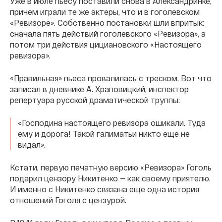
Уже в июле пьесу поставили снова в Александринке,
причем играли те же актеры, что и в гоголевском
«Ревизоре». Собственно постановки шли впритык:
сначала пять действий гоголевского «Ревизора», а
потом три действия цициановского «Настоящего
ревизора».
«Правильная» пьеса провалилась с треском. Вот что
записал в дневнике А. Храповицкий, инспектор
репертуара русской драматической труппы:
«Господина настоящего ревизора ошикали. Туда
ему и дорога! Такой галиматьи никто еще не
видал».
Кстати, первую печатную версию «Ревизора» Гоголь
подарил цензору Никитенко — как своему приятелю.
И именно с Никитенко связана еще одна история
отношений Гоголя с цензурой.