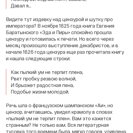
Давал я…
Видите тут издевку над цензурой и шутку про
императора? В ноябре 1825 года книга Евгения
Баратынского «Эда и Пиры» спокойно прошла
цензуру и готовилась к печати. Но всего через
месяц произошло выступление декабристов, и в
начале 1826 года цензура еще раз прочитала книгу
и нашла следующие строки:
Как пылкий ум не терпит плена,
Рвет пробку резвою волной,
И брызжет радостная пена,
Подобье жизни молодой.
Речь шла о французском шампанском «Аи», но
цензор, вчитавшись, увидел крамолу в словах
«пылкий ум не терпит плен». Вам это кажется
странным? Не только вам. Вся литературная
тусовка того времени была, мягко говоря, удивлена.