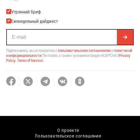
Подпишитесь на нашу Email-рассылку
Утренний бриф
Еженедельный дайджест
Подписываясь, вы соглашаетесь с
пользовательским соглашением
и
политикой
конфиденциальности
The Insider,
а также с условиями Google reCAPTCHA
(
Privacy
Policy
,
Terms of Service
).
О проекте
Пользовательское соглашение