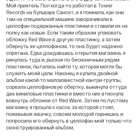
Мой приятель Пол когда-то работал в Tower
Records на бульваре Сансет, и я помнила, как они
там на специальной машине заворачивали в
целлофан подержанные пластинки и ставили их на
полку как новые. Если таким образом упаковать
обложку Red Wave в другую пластинку, а затем
обернуть ее целлофаном, то она будет надежно
спрятана. Едва дождавшись открытия магазина, я
ринулась туда и, рыская по бесконечным рядам
пластинок, пыталась найти ту, которая могла бы
служить моей цели. Наконец я купила двойной
альбом какой-то малоизвестной кантри-группы,
сорвала целлофановую обертку, выкинула оттуда
две виниловые пластинки и вместо них втиснула
вовнутрь обложки от Red Wave
.
Затем по пустому
магазину я прошла к кассе, за которой стоял,
пожевывая жвачку, совсем молодой парнишка, и
попросила его обернуть в целлофан мой только что
сконструированный альбом.