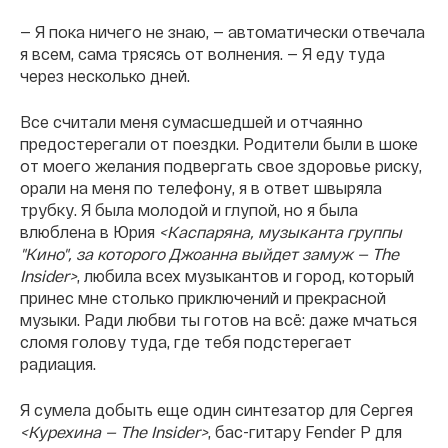
— Я пока ничего не знаю, — автоматически отвечала
я всем, сама трясясь от волнения. — Я еду туда
через несколько дней.
Все считали меня сумасшедшей и отчаянно
предостерегали от поездки. Родители были в шоке
от моего желания подвергать свое здоровье риску,
орали на меня по телефону, я в ответ швыряла
трубку. Я была молодой и глупой, но я была
влюблена в Юрия
<Каспаряна, музыканта группы
"Кино", за которого Джоанна выйдет замуж — The
Insider>
, любила всех музыкантов и город, который
принес мне столько приключений и прекрасной
музыки. Ради любви ты готов на всё: даже мчаться
сломя голову туда, где тебя подстерегает
радиация.
Я сумела добыть еще один синтезатор для Сергея
<Курехина — The Insider>
, бас-гитару Fender P для