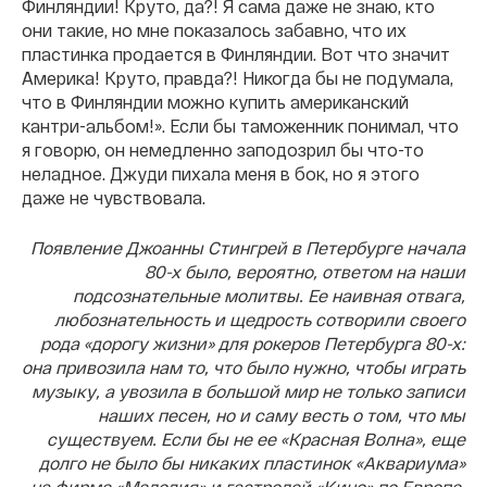
Финляндии! Круто, да?! Я сама даже не знаю, кто
они такие, но мне показалось забавно, что их
пластинка продается в Финляндии. Вот что значит
Америка! Круто, правда?! Никогда бы не подумала,
что в Финляндии можно купить американский
кантри-альбом!». Если бы таможенник понимал, что
я говорю, он немедленно заподозрил бы что-то
неладное. Джуди пихала меня в бок, но я этого
даже не чувствовала.
Появление Джоанны Стингрей в Петербурге начала
80-х было, вероятно, ответом на наши
подсознательные молитвы. Ее наивная отвага,
любознательность и щедрость сотворили своего
рода «дорогу жизни» для рокеров Петербурга 80-х:
она привозила нам то, что было нужно, чтобы играть
музыку, а увозила в большой мир не только записи
наших песен, но и саму весть о том, что мы
существуем. Если бы не ее «Красная Волна», еще
долго не было бы никаких пластинок «Аквариума»
на фирме «Мелодия» и гастролей «Кино» по Европе.