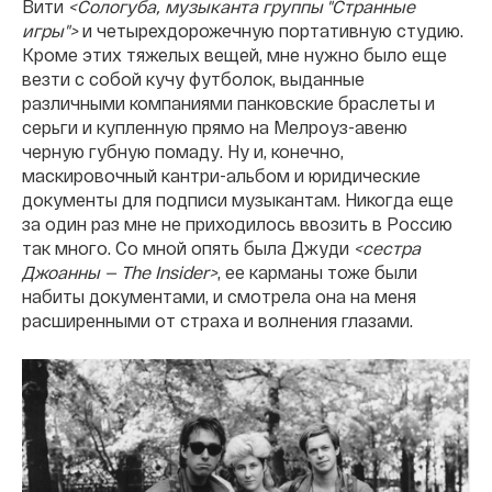
Вити
<Сологуба, музыканта группы "Странные
игры">
и четырехдорожечную портативную студию.
Кроме этих тяжелых вещей, мне нужно было еще
везти с собой кучу футболок, выданные
различными компаниями панковские браслеты и
серьги и купленную прямо на Мелроуз-авеню
черную губную помаду. Ну и, конечно,
маскировочный кантри-альбом и юридические
документы для подписи музыкантам. Никогда еще
за один раз мне не приходилось ввозить в Россию
так много. Со мной опять была Джуди
<сестра
Джоанны — The Insider>
, ее карманы тоже были
набиты документами, и смотрела она на меня
расширенными от страха и волнения глазами.