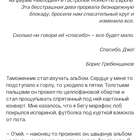
Эта бесстрашная дева прорвала безнадежную
блокаду, бросила нам спасательный круг и
изменила все.
Сколько ни говори ей «спасибо» —
все будет мало.
Спасибо, Джо!
Борис Гребенщиков
Таможенник стал изучать альбом. Сердце у меня то
подступало к горлу, то уходило в пятки. Толстыми
пальцами он провел по целлофановой обертке и
стал прощупывать спрятанный под ней картонный
конверт. Мне казалось, что я бегу марафон; лоб
покрылся испариной, футболка под курткой взмокла
от пота.
— О’кей, — наконец-то произнес он, швырнув альбом