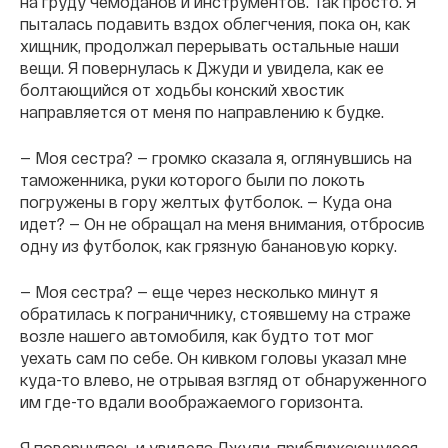
на груду чемоданов и инструментов. Так просто. Я
пыталась подавить вздох облегчения, пока он, как
хищник, продолжал перерывать остальные наши
вещи. Я повернулась к Джуди и увидела, как ее
болтающийся от ходьбы конский хвостик
направляется от меня по направлению к будке.
— Моя сестра? — громко сказала я, оглянувшись на
таможенника, руки которого были по локоть
погружены в гору желтых футболок. — Куда она
идет? — Он не обращал на меня внимания, отбросив
одну из футболок, как грязную банановую корку.
— Моя сестра? — еще через несколько минут я
обратилась к пограничнику, стоявшему на страже
возле нашего автомобиля, как будто тот мог
уехать сам по себе. Он кивком головы указал мне
куда-то влево, не отрывая взгляд от обнаруженного
им где-то вдали воображаемого горизонта.
Я повернулась и увидела Джуди, приближающуюся