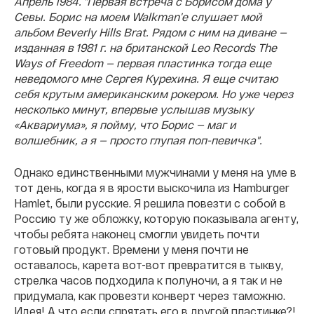
Апрель 1984. "Первая встреча с Борисом дома у
Севы. Борис на моем Walkman’е слушает мой
альбом Beverly Hills Brat. Рядом с ним на диване —
изданная в 1981 г. на британской Leo Records The
Ways of Freedom — первая пластинка тогда еще
неведомого мне Сергея Курехина. Я еще считаю
себя крутым американским рокером. Но уже через
несколько минут, впервые услышав музыку
«Аквариума», я пойму, что Борис — маг и
волшебник, а я — просто глупая поп-певичка".
Однако единственными мужчинами у меня на уме в
тот день, когда я в ярости выскочила из Hamburger
Hamlet, были русские. Я решила повезти с собой в
Россию ту же обложку, которую показывала агенту,
чтобы ребята наконец смогли увидеть почти
готовый продукт. Времени у меня почти не
оставалось, карета вот-вот превратится в тыкву,
стрелка часов подходила к полуночи, а я так и не
придумала, как провезти конверт через таможню.
Идея! А что если спрятать его в другой пластинке?!