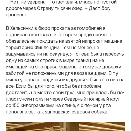
— Нет, не уверена, — отвечала я, мчась по пустой
дороге через Страну тысячи озер. — Даст бог,
пронесет.
В Хельсинки в бюро проката автомобилей я
подписала контракт, в котором среди прочего
обязалась не покидать на взятой напрокат машине
территорию Финляндии. Тем не менее, не
задумываясь ни на секунду, я готова была пересечь
одну из самых строгих в мире границ на не
имеющей на это права машине, к тому же доверху
забитой не положенными для ввоза вещами. В ту
минуту, однако, ради своих друзей я была готова на
все. Если бы для того, чтобы без проблем
доставить на место свой груз, мне пришлось бы по-
пластунски ползти через Северный полярный круг
со 150 килограммами на спине, я с пеной у рта
поползла бы, как заправская ездовая собака.