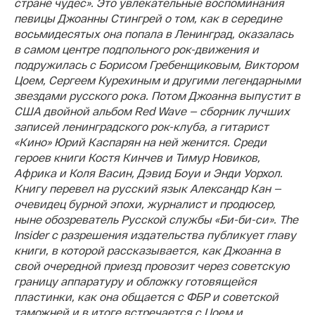
стране чудес». Это увлекательные воспоминания
певицы Джоанны Стингрей о том, как в середине
восьмидесятых она попала в Ленинград, оказалась
в самом центре подпольного рок-движения и
подружилась с Борисом Гребенщиковым, Виктором
Цоем, Сергеем Курехиным и другими легендарными
звездами русского рока. Потом Джоанна выпустит в
США двойной альбом Red Wave — сборник лучших
записей ленинградского рок-клуба, а гитарист
«Кино» Юрий Каспарян на ней женится. Среди
героев книги Костя Кинчев и Тимур Новиков,
Африка и Коля Васин, Дэвид Боуи и Энди Уорхол.
Книгу перевел на русский язык Александр Кан —
очевидец бурной эпохи, журналист и продюсер,
ныне обозреватель Русской службы «Би-би-си».
The
Insider с разрешения издательства публикует главу
книги, в которой рассказывается, как Джоанна в
свой очередной приезд провозит через советскую
границу аппаратуру и обложку готовящейся
пластинки, как она общается с ФБР и советской
таможней и в итоге встречается с Цоем и