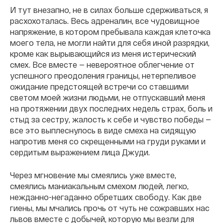
И тут внезапно, не в силах больше сдерживаться, я
расхохоталась. Весь адреналин, все чудовищное
напряжение, в котором пребывала каждая клеточка
моего тела, не могли найти для себя иной разрядки,
кроме как вырывающийся из меня истерический
смех. Все вместе — невероятное облегчение от
успешного преодоления границы, нетерпеливое
ожидание предстоящей встречи со ставшими
светом моей жизни людьми, не отпускавший меня
на протяжении двух последних недель страх, боль и
стыд за сестру, жалость к себе и чувство победы —
все это выплеснулось в виде смеха на сидящую
напротив меня со скрещенными на груди руками и
сердитым выражением лица Джуди.
Через мгновение мы смеялись уже вместе,
смеялись маниакальным смехом людей, легко,
нежданно-негаданно обретших свободу. Как две
гиены, мы мчались прочь от чуть не сожравших нас
львов вместе с добычей, которую мы везли для