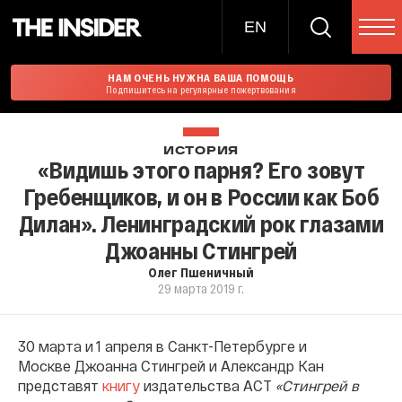
EN
НАМ ОЧЕНЬ НУЖНА ВАША ПОМОЩЬ
Подпишитесь на регулярные пожертвования
ИСТОРИЯ
«Видишь этого парня? Его зовут
Гребенщиков, и он в России как Боб
Дилан». Ленинградский рок глазами
Джоанны Стингрей
Олег Пшеничный
29 марта 2019 г.
30 марта и 1 апреля в Санкт-Петербурге и
Москве Джоанна Стингрей и Александр Кан
представят
книгу
издательства АСТ
«Стингрей в