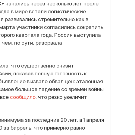
+ начались через несколько лет после
Тогда в мире встали логистические
ия развивались стремительно как в
6 марта участники согласились сократить
второго квартала года. Россия выступила
 чем, по сути, разорвала
ила, что существенно снизит
Азии, показав полную готовность к
объявление вызвало обвал цен: эталонная
самое большое падение со времен войны
овсе
сообщило
, что резко увеличит
минимума за последние 20 лет, а 1 апреля
0 за баррель, что примерно равно