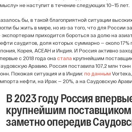
мыслу» не наступит в течение следующих 10–15 лет.
азалось бы, в такой благоприятной ситуации высоки
огли бы жить в мире, но из-за того, что для России
 экспортерам приходится бороться за долю на ази
ефти саудитов, доля которых суммарно — около 17% 
пония, Корея, АСЕАН и Индия. И Россия активно захо
первые с 2018 года она
стала
крупнейшим поставщико
аудовскую Аравию. Россия поставила 107,2 млн тонн 
онн. Похожая ситуация и в Индии:
по данным
Vortexa
мпорта нефти, на Ирак — 20%, а на Саудовскую Арави
В 2023 году Россия впервые
крупнейшим поставщиком 
заметно опередив Саудов