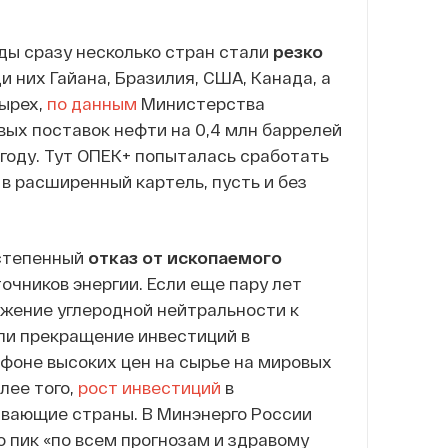
оды сразу несколько стран стали
резко
 них Гайана, Бразилия, США, Канада, а
тырех,
по данным
Министерства
ых поставок нефти на 0,4 млн баррелей
25 году. Тут ОПЕК+ попыталась сработать
 в расширенный картель, пусть и без
остепенный
отказ от ископаемого
очников энергии. Если еще пару лет
жение углеродной нейтральности к
ли прекращение инвестиций в
 фоне высоких цен на сырье на мировых
лее того,
рост инвестиций
в
ывающие страны. В Минэнерго России
го пик «по всем прогнозам и здравому