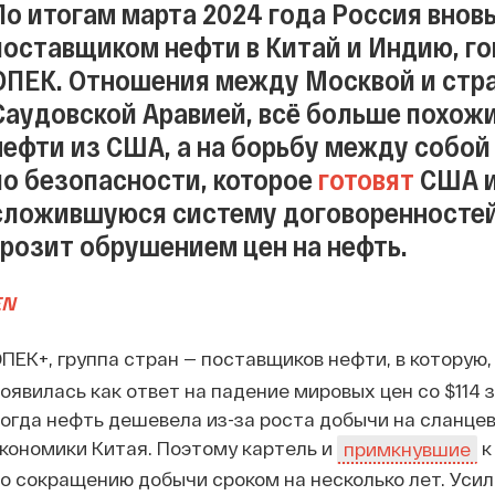
По итогам марта 2024 года Россия внов
поставщиком нефти в Китай и Индию, го
ОПЕК. Отношения между Москвой и стр
Саудовской Аравией, всё больше похожи
нефти из США, а на борьбу между собой
по безопасности, которое
готовят
США и
сложившуюся систему договоренностей 
грозит обрушением цен на нефть.
EN
ПЕК+, группа стран — поставщиков нефти, в которую
оявилась как ответ на падение мировых цен со $114 за
огда нефть дешевела из-за роста добычи на сланц
кономики Китая. Поэтому картель и
к
примкнувшие
о сокращению добычи сроком на несколько лет. Усил