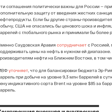
ти соглашения политически важны для России — пр
ополнительную защиту от введения жестких санкци
ефтепродукты. Если бы другие страны-производите
обычу, США не опасались бы ценового шока и инфля
аррелей с глобального рынка и принимали бы более
Именно Саудовская Аравия
сотрудничает
с Россией,
оддерживать цены на нефть в нужном ей диапазоне. 
роизводителям нефти на Ближнем Востоке, в том чи
МВФ
уточняет
, что для балансировки бюджета Эр-Рия
аррель при добыче на уровне 9,3 млн баррелей в су
ену индикативного сорта Brent на уровне $85 за барр
аррель.
Конкуренция внешняя и внутренняя