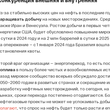
з-за стабильно высоких цен на нефть в последние г
наращивать добычу
на новых месторождениях. Среди
акже Иран и Венесуэла. Ростом добычи в первых че
нергетики США, будет обусловлено повышение миров
 сутки в 2024 году и на 2 млн баррелей в сутки в 20
а опережение — с 1 января 2024 года Бразилия вошла
становления квоты.
торой враг организации — энергопереход, то есть п
топлива
в пользу более чистых и возобновляемых ист
азад мировое сообщество всерьез обсуждало дости
050–2060 годам в развитых странах и сокращение и
азработку нефтяных месторождений, то сегодня, на
ынках, сроки перехода постепенно отодвигаются. Бо
ефтегазовые проекты не может не успокаивать доб
полагают
, что спрос на нефть будет только расти и е