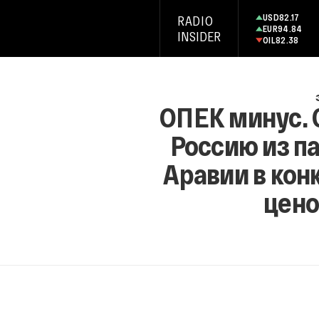
USD
82.17
RADIO
EUR
94.84
INSIDER
OIL
82.38
ОПЕК минус. 
Россию из п
Аравии в кон
цено