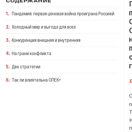
СОДЕРЖАНИЕ
1
.
Пандемия: первая ценовая война проиграна Россией
2
.
Холодный мир и выгода для всех
3
.
Конкуренция внешняя и внутренняя
4
.
На грани конфликта
5
.
Две стратегии
6
.
Так ли влиятельна ОПЕК+
О
п
Т
э
п