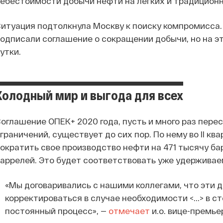
ебестоимости добычи нефти на легких и традицион
итуация подтолкнула Москву к поиску компромисса.
одписали соглашение о сокращении добычи, но на это
утки.
Холодный мир и выгода для всех
оглашение ОПЕК+ 2020 года, пусть и много раз пере
граничений, существует до сих пор. По нему во II к
ократить свое производство нефти на 471 тысячу ба
аррелей. Это будет соответствовать уже удерживае
«Мы договаривались с нашими коллегами, что эти
корректироваться в случае необходимости <...> в 
постоянный процесс», —
отмечает
и.о. вице-премье