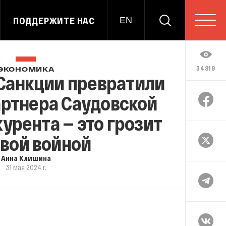
ПОДДЕРЖИТЕ НАС
EN
34819
ЭКОНОМИКА
Санкции превратили
артнера Саудовской
курента — это грозит
вой войной
Анна Клишина
31 мая 2024 г.