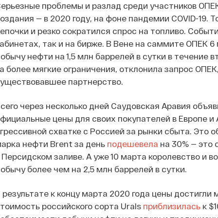
ерьезные проблемы и разлад среди участников ОПЕК
оздания — в 2020 году, на фоне пандемии COVID-19. 
епочки и резко сократился спрос на топливо. Событ
абинетах, так и на бирже. В Вене на саммите ОПЕК 
обычу нефти на 1,5 млн баррелей в сутки в течение 
а более мягкие ограничения, отклонила запрос ОПЕК,
существовавшее партнерство.
сего через несколько дней Саудовская Аравия объяв
фициальные цены для своих покупателей в Европе и 
грессивной схватке с Россией за рынки сбыта. Это 
арка нефти Brent за день
подешевела
на 30% — это 
 Персидском заливе. А уже 10 марта королевство и в
обычу более чем на 2,5 млн баррелей в сутки.
 результате к концу марта 2020 года цены достигли 
тоимость российского сорта Urals
приблизилась
к $1