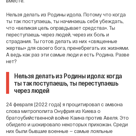
вместе.
Нельзя делать из Родины идола. Потому что когда
ты так поступаешь, ты начинаешь себя убеждать,
что «великая цель оправдывает средства». Ты
переступаешь через людей, через их боль и
страдания. Ты готов делать из них «священные
жертвы» для своего бога, пренебрегать их жизнями.
А ведь как раз эти самые люди и есть Родина. Разве
нет?
Нельзя делать из Родины идола: когда
ты так поступаешь, ты переступаешь
через людей
24 февраля [2022 года] я процитировал с амвона
слова митрополита Онуфрия из Киева о
братоубийственной войне Каина против Авеля. Это
обидело и шокировало некоторых прихожан. Среди
них были бывшие военные — самые лояльные