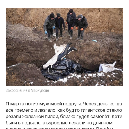
Захоронение в Мариуполе
11 марта погиб муж моей подруги. Через день, когда
все гремело и лязгало, как будто гигантское стекло
резали железной пилой, близко гудел самолёт, дети
были в подвале, а взрослые лежали на длинном
диване и закрывали головы подушками. Я ещё и