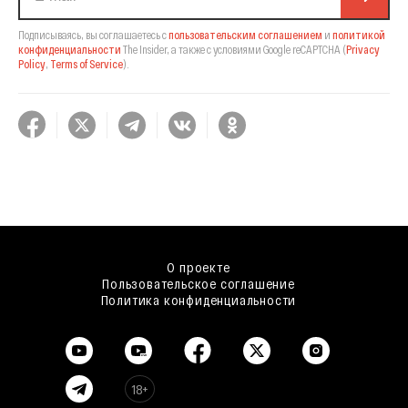
Подписываясь, вы соглашаетесь с
пользовательским соглашением
и
политикой
конфиденциальности
The Insider,
а также с условиями Google reCAPTCHA
(
Privacy
Policy
,
Terms of Service
).
О проекте
Пользовательское соглашение
Политика конфиденциальности
18+