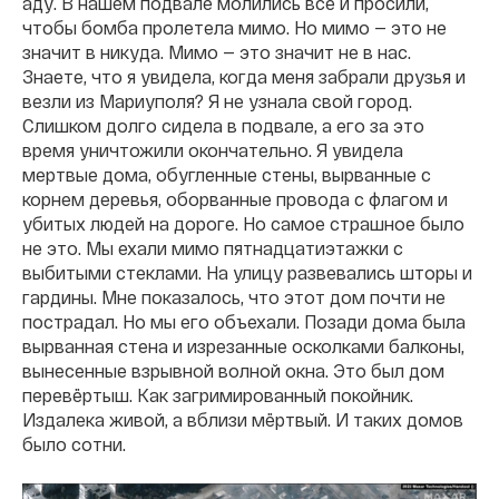
аду. В нашем подвале молились все и просили,
чтобы бомба пролетела мимо. Но мимо — это не
значит в никуда. Мимо — это значит не в нас.
Знаете, что я увидела, когда меня забрали друзья и
везли из Мариуполя? Я не узнала свой город.
Слишком долго сидела в подвале, а его за это
время уничтожили окончательно. Я увидела
мертвые дома, обугленные стены, вырванные с
корнем деревья, оборванные провода с флагом и
убитых людей на дороге. Но самое страшное было
не это. Мы ехали мимо пятнадцатиэтажки с
выбитыми стеклами. На улицу развевались шторы и
гардины. Мне показалось, что этот дом почти не
пострадал. Но мы его объехали. Позади дома была
вырванная стена и изрезанные осколками балконы,
вынесенные взрывной волной окна. Это был дом
перевёртыш. Как загримированный покойник.
Издалека живой, а вблизи мёртвый. И таких домов
было сотни.