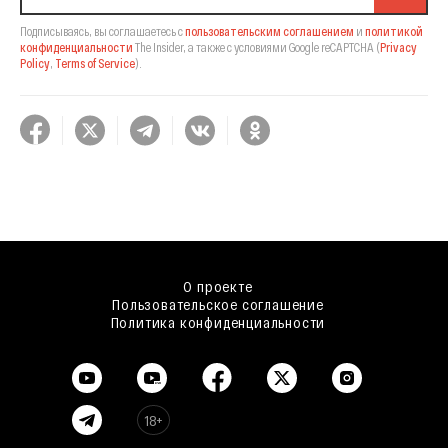
Подписываясь, вы соглашаетесь с
пользовательским соглашением
и
политикой
конфиденциальности
The Insider,
а также с условиями Google reCAPTCHA
(
Privacy
Policy
,
Terms of Service
).
О проекте
Пользовательское соглашение
Политика конфиденциальности
18+