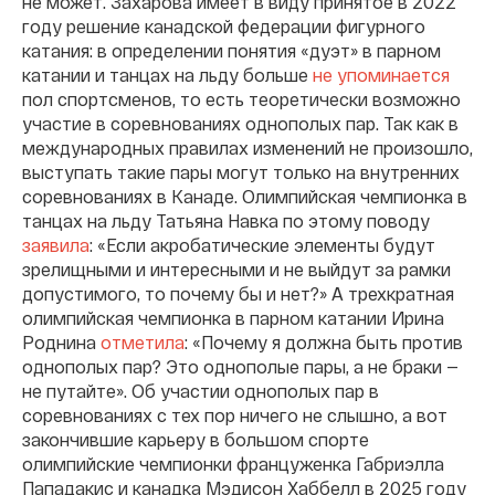
не может. Захарова имеет в виду принятое в 2022
году решение канадской федерации фигурного
катания: в определении понятия «дуэт» в парном
катании и танцах на льду больше
не упоминается
пол спортсменов, то есть теоретически возможно
участие в соревнованиях однополых пар. Так как в
международных правилах изменений не произошло,
выступать такие пары могут только на внутренних
соревнованиях в Канаде. Олимпийская чемпионка в
танцах на льду Татьяна Навка по этому поводу
заявила
: «Если акробатические элементы будут
зрелищными и интересными и не выйдут за рамки
допустимого, то почему бы и нет?» А трехкратная
олимпийская чемпионка в парном катании Ирина
Роднина
отметила
: «Почему я должна быть против
однополых пар? Это однополые пары, а не браки —
не путайте». Об участии однополых пар в
соревнованиях с тех пор ничего не слышно, а вот
закончившие карьеру в большом спорте
олимпийские чемпионки француженка Габриэлла
Пападакис и канадка Мэдисон Хаббелл в 2025 году