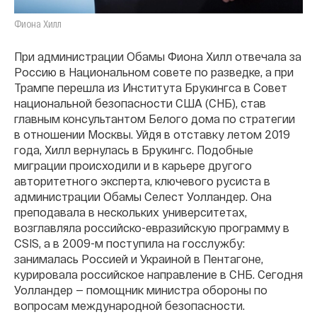
Фиона Хилл
При администрации Обамы Фиона Хилл отвечала за
Россию в Национальном совете по разведке, а при
Трампе перешла из Института Брукингса в Совет
национальной безопасности США (СНБ), став
главным консультантом Белого дома по стратегии
в отношении Москвы. Уйдя в отставку летом 2019
года, Хилл вернулась в Брукингс. Подобные
миграции происходили и в карьере другого
авторитетного эксперта, ключевого русиста в
администрации Обамы Селест Уолландер. Она
преподавала в нескольких университетах,
возглавляла российско-евразийскую программу в
CSIS, а в 2009-м поступила на госслужбу:
занималась Россией и Украиной в Пентагоне,
курировала российское направление в СНБ. Сегодня
Уолландер — помощник министра обороны по
вопросам международной безопасности.