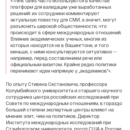
«Think tanks часто используются в качестве
платформ для валидации уже выработанных
решений: их сотрудники комментируют
актуальную повестку для СМИ, а значит, могут
разъяснить широкой общественности, что
происходит в сфере международных отношений.
Влияние академических ученых, многие из
которых находятся не в Вашингтоне, и того
меньше, с ними консультируются ситуативно —
например, перед составлением речи или
официальным визитом. Крайне редко политики
перенимают идеи напрямую у „академиков“».
По опыту Стивена Сестановича, профессора
Колумбийского университета и старшего научного
сотрудника центра российских исследований при
Совете по международным отношениям, в гораздо
большей степени экспертные центры влияют на
мнение элит, чем на политиков. Директор
Института международных исследований при
Стэнфордском университете, посол США в России