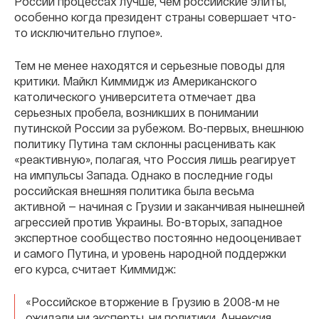
России процессах лучше, чем российские элиты,
особенно когда президент страны совершает что-
то исключительно глупое».
Тем не менее находятся и серьезные поводы для
критики. Майкл Киммидж из Американского
католического университета отмечает два
серьезных пробела, возникших в понимании
путинской России за рубежом. Во-первых, внешнюю
политику Путина там склонны расценивать как
«реактивную», полагая, что Россия лишь реагирует
на импульсы Запада. Однако в последние годы
российская внешняя политика была весьма
активной — начиная с Грузии и заканчивая нынешней
агрессией против Украины. Во-вторых, западное
экспертное сообщество постоянно недооценивает
и самого Путина, и уровень народной поддержки
его курса, считает Киммидж:
«Российское вторжение в Грузию в 2008-м не
ожидали ни эксперты, ни политики. Аннексия