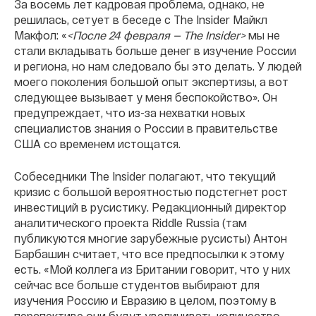
За восемь лет кадровая проблема, однако, не
решилась, сетует в беседе с The Insider Майкл
Макфол: «
<После 24 февраля — The Insider>
мы не
стали вкладывать больше денег в изучение России
и региона, но нам следовало бы это делать. У людей
моего поколения большой опыт экспертизы, а вот
следующее вызывает у меня беспокойство». Он
предупреждает, что из-за нехватки новых
специалистов знания о России в правительстве
США со временем истощатся.
Собеседники The Insider полагают, что текущий
кризис с большой вероятностью подстегнет рост
инвестиций в русистику. Редакционный директор
аналитического проекта Riddle Russia (там
публикуются многие зарубежные русисты) Антон
Барбашин считает, что все предпосылки к этому
есть. «Мой коллега из Британии говорит, что у них
сейчас все больше студентов выбирают для
изучения Россию и Евразию в целом, поэтому в
перспективе они будут увеличивать количество