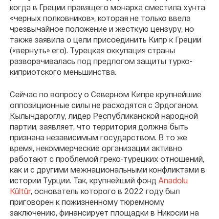
когда в Греции правящего монарха сместила хунта
«черных полковников», которая не только ввела
чрезвычайное положение и жесткую цензуру, но
также заявила о цели присоединить Кипр к Греции
(«вернуть» его). Турецкая оккупация страны
разворачивалась под предлогом защиты турко-
киприотского меньшинства.
Сейчас по вопросу о Северном Кипре крупнейшие
оппозиционные силы не расходятся с Эрдоганом.
Кылычдароглу, лидер Республиканской народной
партии, заявляет, что территория должна быть
признана независимым государством. В то же
время, некоммерческие организации активно
работают с проблемой греко-турецких отношений,
как и с другими межнациональными конфликтами в
истории Турции. Так, крупнейший фонд
Anadolu
Kültür
, основатель которого в 2022 году был
приговорен к пожизненному тюремному
заключению, финансирует площадки в Никосии на