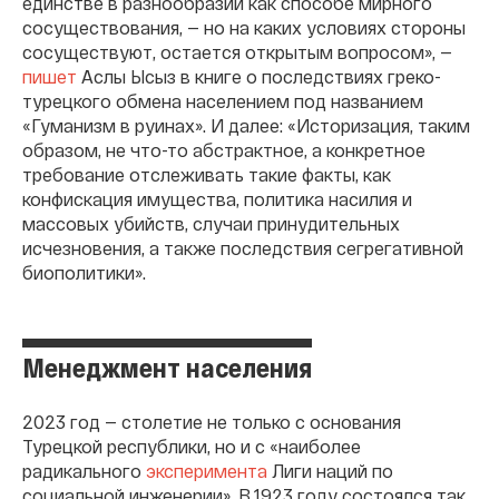
единстве в разнообразии как способе мирного
сосуществования, — но на каких условиях стороны
сосуществуют, остается открытым вопросом», —
пишет
Аслы Ысыз в книге о последствиях греко-
турецкого обмена населением под названием
«Гуманизм в руинах». И далее: «Историзация, таким
образом, не что-то абстрактное, а конкретное
требование отслеживать такие факты, как
конфискация имущества, политика насилия и
массовых убийств, случаи принудительных
исчезновения, а также последствия сегрегативной
биополитики».
Менеджмент населения
2023 год — столетие не только с основания
Турецкой республики, но и с «наиболее
радикального
эксперимента
Лиги наций по
социальной инженерии». В 1923 году состоялся так