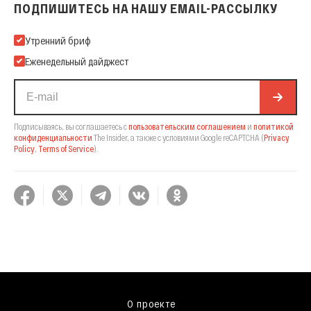
ПОДПИШИТЕСЬ НА НАШУ EMAIL-РАССЫЛКУ
Подпишитесь на нашу Email-рассылку
Утренний бриф
Еженедельный дайджест
Подписываясь, вы соглашаетесь с
пользовательским соглашением
и
политикой
конфиденциальности
The Insider,
а также с условиями Google reCAPTCHA
(
Privacy
Policy
,
Terms of Service
).
О проекте