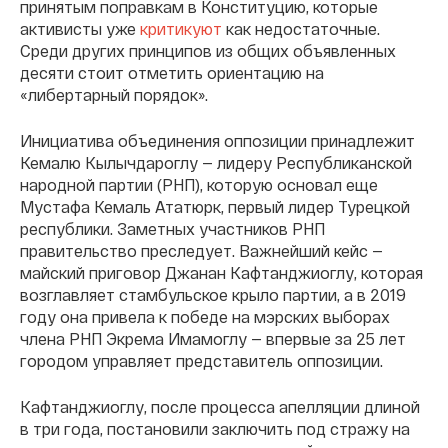
принятым поправкам в Конституцию, которые
активисты уже
критикуют
как недостаточные.
Среди других принципов из общих объявленных
десяти стоит отметить ориентацию на
«либертарный порядок».
Инициатива объединения оппозиции принадлежит
Кемалю Кылычдароглу — лидеру Республиканской
народной партии (РНП), которую основал еще
Мустафа Кемаль Ататюрк, первый лидер Турецкой
республики. Заметных участников РНП
правительство преследует. Важнейший кейс —
майский приговор Джанан Кафтанджиоглу, которая
возглавляет стамбульское крыло партии, а в 2019
году она привела к победе на мэрских выборах
члена РНП Экрема Имамоглу — впервые за 25 лет
городом управляет представитель оппозиции.
Кафтанджиоглу, после процесса апелляции длиной
в три года, постановили заключить под стражу на