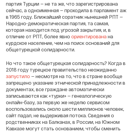
партия Турции — не та же, что зарегистрирована
сейчас, а одноименная — проходила в парламент аж
в 1965 году. Ближайший соратник нынешней РПТ —
Народно-демократическая партия, та самая,
которая находится под угрозой закрытия, и, в
отличие от РПТ, более явно
ориентирована
на
курдское население, чем на поиск оснований для
общетурецкой солидарности.
Но что такое общетурецкая солидарность? Когда в
2018 году турецкое правительство неожиданно
запустило
— несмотря на то, что в стране вообще
запрещено указание этнической принадлежности в
документах, все граждане автоматически
записываются как «турки» — генеалогическую
онлайн-базу, за первую же неделю сервисом
воспользовались около шести миллионов человек,
сайт падал, не выдерживая потока. Сведения о
родственниках на Балканах, в России, на Южном
Кавказе могут стать основанием, чтобы сменить