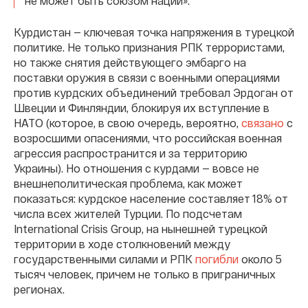
не может быть союзом нации».
Курдистан — ключевая точка напряжения в турецкой
политике. Не только признания РПК террористами,
но также снятия действующего эмбарго на
поставки оружия в связи с военными операциями
против курдских объединений требовал Эрдоган от
Швеции и Финляндии, блокируя их вступление в
НАТО (которое, в свою очередь, вероятно,
связано
с
возросшими опасениями, что российская военная
агрессия распространится и за территорию
Украины). Но отношения с курдами — вовсе не
внешнеполитическая проблема, как может
показаться: курдское население составляет 18% от
числа всех жителей Турции. По подсчетам
International Crisis Group, на нынешней турецкой
территории в ходе столкновений между
государственными силами и РПК
погибли
около 5
тысяч человек, причем не только в приграничных
регионах.