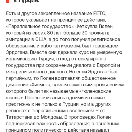
Есть и другое закрепленное название FETÖ,
которое указывает на принцип ее действия, —
«Параллельное государство». Фетхулла Гюлен,
который из своих 80 лет больше 30 прожил в
эмиграции в США, а до того получил религиозное
образование и работал имамом, был товарищем
Эрдогана. Вместе они держали курс на умеренную
исламизацию Турции, отход от секулярного
государства при сохранении диалога с Европой и
межрелигиозного диалога. Но если Эрдоган был
партийным, то Гюлен возглавлял общественное
движение «Хизмет», самым заметным проявлением
которого были так называемые «гюленовские
школы». Школы считались одними из самых
престижных не только в Турции, но и в других
регионах с тюркоязычным населением — от
Татарстана до Молдовы. В проповедях Гюлен
подчеркивал важность образования, а основным
принципом политического действия называл