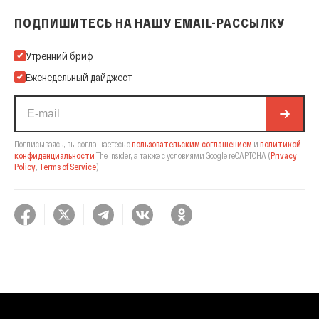
ПОДПИШИТЕСЬ НА НАШУ EMAIL-РАССЫЛКУ
Подпишитесь на нашу Email-рассылку
Утренний бриф
Еженедельный дайджест
Подписываясь, вы соглашаетесь с
пользовательским соглашением
и
политикой
конфиденциальности
The Insider,
а также с условиями Google reCAPTCHA
(
Privacy
Policy
,
Terms of Service
).