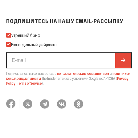
ПОДПИШИТЕСЬ НА НАШУ EMAIL-РАССЫЛКУ
Подпишитесь на нашу Email-рассылку
Утренний бриф
Еженедельный дайджест
Подписываясь, вы соглашаетесь с
пользовательским соглашением
и
политикой
конфиденциальности
The Insider,
а также с условиями Google reCAPTCHA
(
Privacy
Policy
,
Terms of Service
).