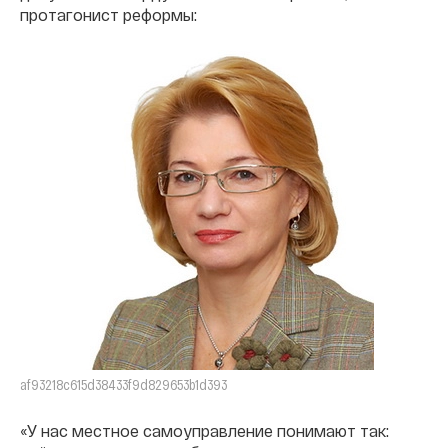
протагонист реформы:
af93218c615d38433f9d829653b1d393
«У нас местное самоуправление понимают так: