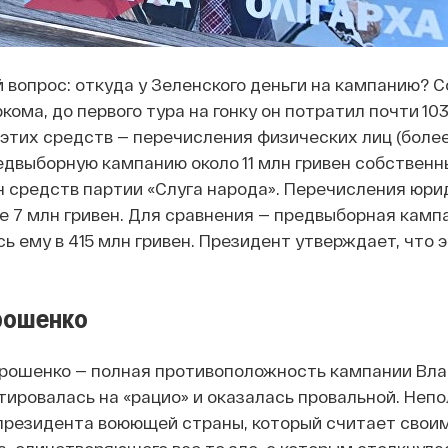
 вопрос: откуда у Зеленского деньги на кампанию? С
ма, до первого тура на гонку он потратил почти 103
этих средств — перечисления физических лиц (более
редвыборную кампанию около 11 млн гривен собствен
лн средств партии «Слуга народа». Перечисления юр
е 7 млн гривен. Для сравнения — предвыборная камп
 ему в 415 млн гривен. Президент утверждает, что э
рошенко
рошенко — полная противоположность кампании Вл
тировалась на «рацио» и оказалась провальной. Непо
президента воюющей страны, который считает свои
, олицетворяющего все то зло, с которым столкнула