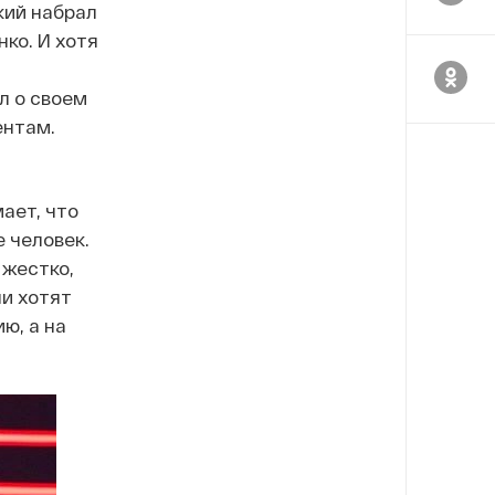
кий набрал
ко. И хотя
л о своем
ентам.
ает, что
 человек.
 жестко,
ни хотят
ю, а на