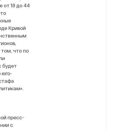
 от 18 до 44
Это
жные
оде Кривой
инственным
гионов,
 том, что по
ли
х будет
 юго-
устафа
олитикам».
ой пресс-
нии с