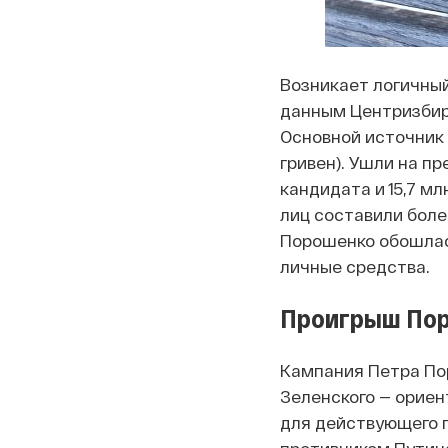
Возникает логичный
данным Центризбирко
Основной источник 
гривен). Ушли на п
кандидата и 15,7 м
лиц составили боле
Порошенко обошлась
личные средства.
Проигрыш По
Кампания Петра По
Зеленского — ориен
для действующего 
противником Путина