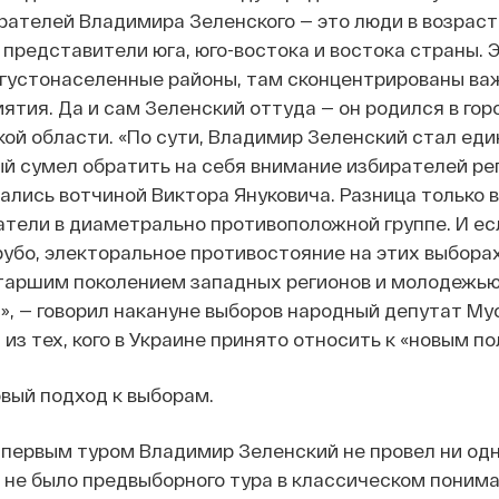
ателей Владимира Зеленского — это люди в возрасте
 представители юга, юго-востока и востока страны. 
 густонаселенные районы, там сконцентрированы ва
ятия. Да и сам Зеленский оттуда — он родился в гор
ой области.
«По сути, Владимир Зеленский стал ед
й сумел обратить на себя внимание избирателей ре
ались вотчиной Виктора Януковича. Разница только в
атели в диаметрально противоположной группе. И ес
убо, электоральное противостояние на этих выбора
таршим поколением западных регионов и молодежью
», — говорил накануне выборов народный депутат М
 из тех, кого в Украине принято относить к «новым п
вый подход к выборам.
 первым туром Владимир Зеленский не провел ни одн
о не было предвыборного тура в классическом понима