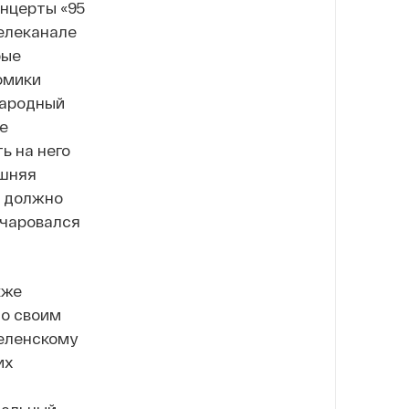
нцерты «95
телеканале
рые
омики
народный
е
ь на него
ешняя
о должно
очаровался
кже
по своим
Зеленскому
их
ральный