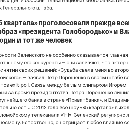
к Генерального штаба.
5 квартала» проголосовали прежде всег
 образ «президента Голобородько» и В
один и тот же человек
рности Зеленского не особенно сказывается главная
т к нему его конкуренты — они заявляют, что актер 
инятии своих решений: «Судьба свела меня во второ
йского», — заявил Петр Порошенко в своем штабе в
ов exit-poll.
Связь между беглым олигархом Игорем
рый за время президентства Петра Порошенко лишил
крупнейшего банка в стране «Приватбанка», и Владим
ельно есть. С 2012 года все шоу «95 квартала» выхо
омойскому телеканала «1+1». Зеленский регулярно 
несмену. Естественно, он отрицает любое влияние с