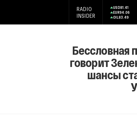
USD
81.41
RADIO
EUR
94.06
INSIDER
OIL
83.49
Бессловная 
говорит Зеле
шансы ст