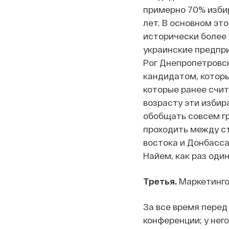
примерно 70% избир
лет. В основном это
исторически более
украинские предпри
Рог Днепропетровск
кандидатом, которы
которые ранее счит
возрасту эти избир
обобщать совсем гр
проходить между с
востока и Донбасса
Найем, как раз один
Третья.
Маркетинго
За все время перед
конференции; у нег