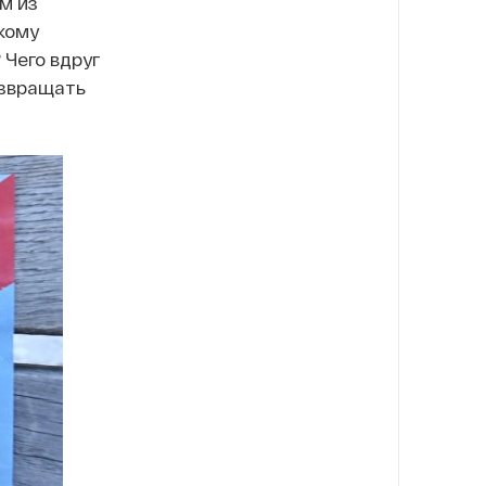
м из
кому
 Чего вдруг
озвращать