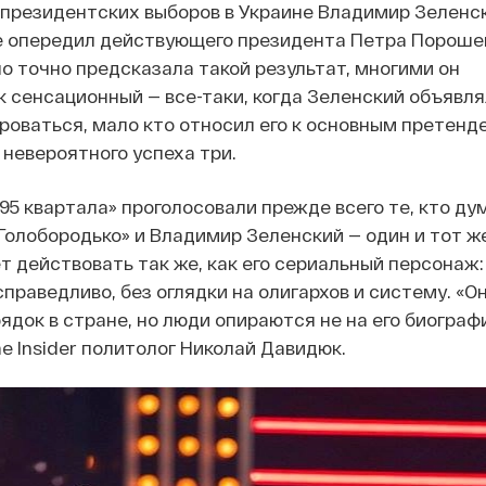
 президентских выборов в Украине Владимир Зеленс
е опередил действующего президента Петра Порошен
о точно предсказала такой результат, многими он
 сенсационный — все-таки, когда Зеленский объявля
оваться, мало кто относил его к основным претенд
 невероятного успеха три.
95 квартала» проголосовали прежде всего те, кто дум
Голобородько» и Владимир Зеленский — один и тот же
т действовать так же, как его сериальный персонаж:
праведливо, без оглядки на олигархов и систему. «О
ядок в стране, но люди опираются не на его биографи
e Insider политолог Николай Давидюк.