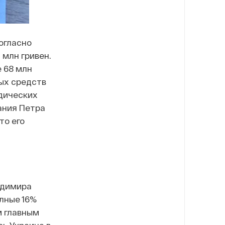
огласно
 млн гривен.
 68 млн
ных средств
идических
ания Петра
то его
адимира
лные 16%
м главным
сь Украина в