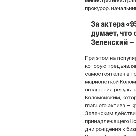
прокурор, начальни
За актера «9
думает, что
Зеленский — 
При этом на популя
которую предъявляю
самостоятелен в пр
марионеткой Коломо
оглашения результат
Коломойским, кото
главного актива — 
Зеленским действит
принадлежащего Кол
дни рождения к биз