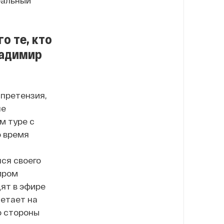
о те, кто
ладимир
 претензия,
не
м туре с
о время
ся своего
иром
дят в эфире
летает на
о стороны