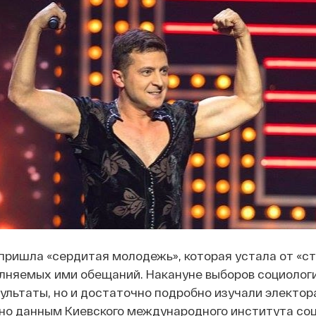
пришла «сердитая молодежь», которая устала от «с
лняемых ими обещаний. Накануне выборов социологи
ультаты, но и достаточно подробно изучали электор
но данным Киевского международного института соц