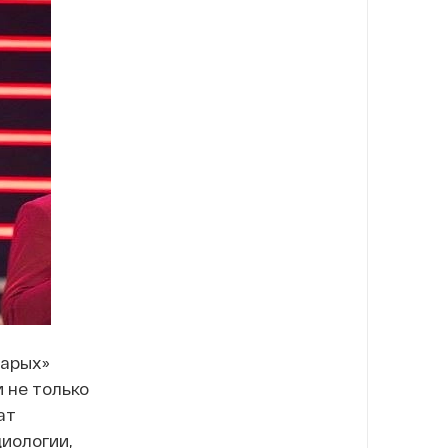
тарых»
 не только
ат
иологии,