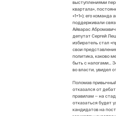
выступлениями пере
квартала», постоян
«1+1»); его команд
поддерживали связ
Айварас Абромавич
депутат Сергей Лещ
избиратель стал «п
свои представления
политика, каково ме
быть с налогами… З
во власти, увидел о
Поломав привычный
отказался от дебат
правилам — на стад
отказаться будет у
кандидатов на пост
министры иностранн