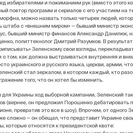
д избирателями и пожиманием рук (вместо этого ко
ный повтор программ и сериалов с его участием на 
а аморфна, можно назвать только четырех людей, кото
ь штаба с «внешним миром» — бывший министр экон
ус, бывший министр финансов Александр Данилюк, 
енко, политтехнолог Дмитрий Разумков. В результат
риписывать» Зеленскому свои взгляды, перекладыват
 о том, как должна выстраиваться внутренняя и вн
сто украинского и русского языка, церкви, армии, чт
еленский стал зеркалом, в котором каждый, кто раз
тражение того, что он хотел бы изменить.
 для Украины ход выборной кампании, Зеленский та
ов (вернее, он предложил Порошенко дебатировать 
ионе, превратив это все в шоу). Впрочем, от одного 
же сложно — он
обещал, что представит Украине сво
ы, которые относятся к президентской квоте:
ых дел и обороны, глава Национального банка, гене