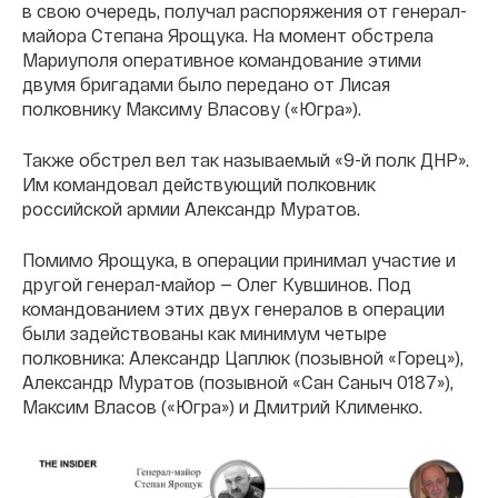
в свою очередь, получал распоряжения от генерал-
майора Степана Ярощука. На момент обстрела
Мариуполя оперативное командование этими
двумя бригадами было передано от Лисая
полковнику Максиму Власову («Югра»).
Также обстрел вел так называемый «9-й полк ДНР».
Им командовал действующий полковник
российской армии Александр Муратов.
Помимо Ярощука, в операции принимал участие и
другой генерал-майор — Олег Кувшинов. Под
командованием этих двух генералов в операции
были задействованы как минимум четыре
полковника: Александр Цаплюк (позывной «Горец»),
Александр Муратов (позывной «Сан Саныч 0187»),
Максим Власов («Югра») и Дмитрий Клименко.