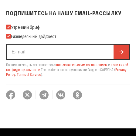
ПОДПИШИТЕСЬ НА НАШУ EMAIL-РАССЫЛКУ
Подпишитесь на нашу Email-рассылку
Утренний бриф
Еженедельный дайджест
Подписываясь, вы соглашаетесь с
пользовательским соглашением
и
политикой
конфиденциальности
The Insider,
а также с условиями Google reCAPTCHA
(
Privacy
Policy
,
Terms of Service
).